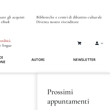
are gli acquisti
Biblioteche e centri di dibattito culturale
o eBook
Diventa nostro rivenditore
onibità
re lingue
DI
AUTORI
NEWSLETTER
ONE
Prossimi
appuntamenti