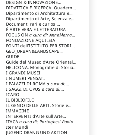
DESIGN & INNOVAZIONE
TECNOLOGICA
DIDATTICA E RICERCA. Quaderni
a cura di: Vallicelli
Andrea
della Scuola
Dipartimento di Architettura e
Analisi della Città Mediterranea
Dipartimento di Arte, Scienza e
Tecnica del Costuire
Documenti rari e curiosi
dall'Archivio Segreto
È ARTE VERA E LETTERATURA
FOCUS ON
a cura di: AnnaMarra
Contemporanea
FONDAZIONE AQUILEIA
FONTI dell’ISTITUTO PER STORIA
DEL RISORGIMENTO
GEO_URBAN&LANDSCAPE
PLANNING (GULP)
GUIDE
a cura di:
Trusiani Elio
Guide del Museo d’Arte Orientale
“Giuseppe Tucci”
HELICONA. Monografie di Storia
dell'Arte
I GRANDI MUSEI
a cura di: Gallo Marco
I NUMERI PENSATI
I PALAZZI DI ROMA
a cura di:
Ippoliti Alessandro
I SAGGI DI OPUS
a cura di:
Scalesse Tommaso
ICARO
IL BIBLIOFILO
IL GENIO DELLE ARTI. Storie e
interpretazione
IMMAGINE
INTERVENTI d'Arte sull'Arte
dedicata alla cultura della
ITACA
a cura di: Portoghesi Paolo
conservazione d’arte
Iter Mundi
a cura di:
Fondazione Paola Droghetti onlus
JUGEND DRANG UND AKTION