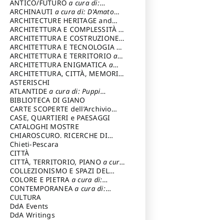
ANTICO/FUTURO
a cura di:
Varagnoli Claudio
ARCHINAUTI
a cura di: D'Amato
Claudio
ARCHITECTURE HERITAGE and
DESIGN
ARCHITETTURA E COMPLESSITÀ
a
cura di: Piva Antonio
ARCHITETTURA E COSTRUZIONE
a
cura di: Poretti Sergio
ARCHITETTURA E TECNOLOGIA
a
cura di: Carrara Gianfranco
ARCHITETTURA E TERRITORIO
a
cura di: Pietrogrande Enrico
ARCHITETTURA ENIGMATICA
a
cura di: Lenci Ruggero
ARCHITETTURA, CITTÀ, MEMORIA
a cura di: Valeriani Enrico
ASTERISCHI
ATLANTIDE
a cura di: Puppi
Lionello
BIBLIOTECA DI GIANO
CARTE SCOPERTE dell’Archivio
Storico Capitolino
CASE, QUARTIERI e PAESAGGI
CATALOGHI MOSTRE
CHIAROSCURO. RICERCHE DI
STORIA E STORIA DELL'ARTE
Chieti-Pescara
a
cura di: Di Carpegna Falconieri
CITTÀ
Tommaso
CITTÀ, TERRITORIO, PIANO
a cura
di: Imbesi Giuseppe
COLLEZIONISMO E SPAZI DEL
COLLEZIONISMO
COLORE E PIETRA
a cura di:
a cura di:
Magnani Lauro
Selvaggi Giuseppe
CONTEMPORANEA
a cura di:
Gubinelli Luna
CULTURA
DdA Events
DdA Writings