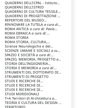
SOSTENIBILE
QUADERNI DELL'ICPAL - Istituto
centrale per il restauro e la
QUADERNI DELL'ISTRID
conservazione del patrimonio
QUADERNI DI CULTURA TESSILE
a
archivistico e librario
cura di: Crispolti Livia
QUADERNI DI PROGETTAZIONE
a
cura di: Giura Longo Tommaso
REPERTORI DEL MUSEO
CENTRALE DEL RISORGIMENTO
RINNOVARE LA TUTELA
a cura di:
a
cura di: Pizzo Marco
Cicalò Enrico
ROMA ANTICA
a cura di: Pavia
Carlo
ROMA EBRAICA
a cura di:
Procaccia Claudio
ROMA STORIA
ROMA STORIA, CULTURA,
IMMAGINE
Scienze Neurologiche e del
a cura di: Fagiolo
Marcello
Comportamento
SCIENZE UMANE E SOCIALI
a cura
di: Iannizzi Salvatore
SPAZIO E SOCIETÀ
a cura di:
Cassetti Roberto
SPAZIO, MEMORIA, PROGETTO
a
cura di: Rossi Massimo
STORIA DELL'INGEGNERIA
STRUTTURALE IN ITALIA
STORIA E MEMORIA
a cura di:
a cura di:
Poretti Sergio
Rossi Lauro
STRUMENTI DEL DOTTORATO DI
RICERCA IN RILIEVO E
STRUMENTI DI PROGETTO
RAPPRESENTAZIONE
STUDI E RICERCHE DI
DELL’ARCHITETTURA E
ARCHEOLOGIA IN SICILIA
STUDI E RICERCHE DI
a cura
DELL’AMBIENTE
di: Pelagatti Paola
ARCHITETTURA del Dipartimento
STUDI E RICERCHE DI
a cura di: Migliari
Riccardo
di Architettura Università degli
ARCHITETTURA del Dipartimento
STUDI MERIDIONALI
Studi G. d' Annunzio
di Architettura Università degli
T+A Territori di Architettura
a
Studi G. d' Annunzio, Chieti-
cura di: Ramazzotti Luigi
TEORIA E CULTURA DEL DESIGN
a
Pescara
cura di: Furlanis Giuseppe
TERRITORIO
a cura di: Fusero Paolo