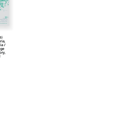
ti
ia,
ia /
age
ory,
d