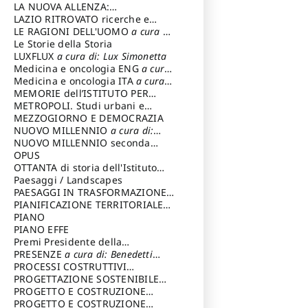
LA NUOVA ALLENZA:
ARCHITETTURA & AMBIENTE
LAZIO RITROVATO ricerche e
restauri
LE RAGIONI DELL'UOMO
a cura di:
Lombardi Satriani Luigi
Le Storie della Storia
LUXFLUX
a cura di: Lux Simonetta
Medicina e oncologia ENG
a cura
di: Lopez Massimo
Medicina e oncologia ITA
a cura
di: Lopez Massimo
MEMORIE dell’ISTITUTO PER
STORIA DEL RISORGIMENTO
METROPOLI. Studi urbani e
regionali
MEZZOGIORNO E DEMOCRAZIA
NUOVO MILLENNIO
a cura di:
Capaldo Pellegrino
NUOVO MILLENNIO seconda
serie
OPUS
a cura di: Mercadante
Francesco
OTTANTA di storia dell'Istituto
storia dell’Istituto
Paesaggi / Landscapes
a cura di:
Cavalieri Patrizia
PAESAGGI IN TRASFORMAZIONE
a
cura di: Corti Enrico A.
PIANIFICAZIONE TERRITORIALE
URBANISTICA ED AMBIENTALE
PIANO
a
cura di: Costa Enrico
PIANO EFFE
Premi Presidente della
Repubblica
PRESENZE
a cura di: Benedetti
Sandro
PROCESSI COSTRUTTIVI
DELL'ARCHITETTURA
PROGETTAZIONE SOSTENIBILE
a cura di:
Ippoliti Alessandro
PARTECIPATA
PROGETTO E COSTRUZIONE
DELL’ARCHITETTURA
PROGETTO E COSTRUZIONE