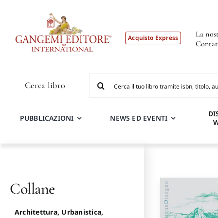
Salta
al
contenuto
La nost
Acquisto Express
Contat
Cerca
Cerca libro
per:
DI
PUBBLICAZIONI
NEWS ED EVENTI
Collane
Architettura, Urbanistica,