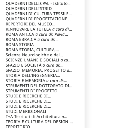
SOSTENIBILE
QUADERNI DELL'ICPAL - Istituto
centrale per il restauro e la
QUADERNI DELL'ISTRID
conservazione del patrimonio
QUADERNI DI CULTURA TESSILE
a
archivistico e librario
cura di: Crispolti Livia
QUADERNI DI PROGETTAZIONE
a
cura di: Giura Longo Tommaso
REPERTORI DEL MUSEO
CENTRALE DEL RISORGIMENTO
RINNOVARE LA TUTELA
a cura di:
a
cura di: Pizzo Marco
Cicalò Enrico
ROMA ANTICA
a cura di: Pavia
Carlo
ROMA EBRAICA
a cura di:
Procaccia Claudio
ROMA STORIA
ROMA STORIA, CULTURA,
IMMAGINE
Scienze Neurologiche e del
a cura di: Fagiolo
Marcello
Comportamento
SCIENZE UMANE E SOCIALI
a cura
di: Iannizzi Salvatore
SPAZIO E SOCIETÀ
a cura di:
Cassetti Roberto
SPAZIO, MEMORIA, PROGETTO
a
cura di: Rossi Massimo
STORIA DELL'INGEGNERIA
STRUTTURALE IN ITALIA
STORIA E MEMORIA
a cura di:
a cura di:
Poretti Sergio
Rossi Lauro
STRUMENTI DEL DOTTORATO DI
RICERCA IN RILIEVO E
STRUMENTI DI PROGETTO
RAPPRESENTAZIONE
STUDI E RICERCHE DI
DELL’ARCHITETTURA E
ARCHEOLOGIA IN SICILIA
STUDI E RICERCHE DI
a cura
DELL’AMBIENTE
di: Pelagatti Paola
ARCHITETTURA del Dipartimento
STUDI E RICERCHE DI
a cura di: Migliari
Riccardo
di Architettura Università degli
ARCHITETTURA del Dipartimento
STUDI MERIDIONALI
Studi G. d' Annunzio
di Architettura Università degli
T+A Territori di Architettura
a
Studi G. d' Annunzio, Chieti-
cura di: Ramazzotti Luigi
TEORIA E CULTURA DEL DESIGN
a
Pescara
cura di: Furlanis Giuseppe
TERRITORIO
a cura di: Fusero Paolo