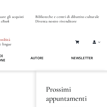
are gli acquisti
Biblioteche e centri di dibattito culturale
o eBook
Diventa nostro rivenditore
onibità
re lingue
DI
AUTORI
NEWSLETTER
ONE
Prossimi
appuntamenti