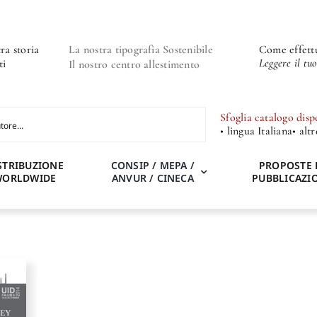
ra storia
La nostra tipografia Sostenibile
Come effettu
Leggere il tu
ti
Il nostro centro allestimento
Sfoglia catalogo disp
• lingua Italiana
• alt
STRIBUZIONE
CONSIP / MEPA /
PROPOSTE 
WORLDWIDE
ANVUR / CINECA
PUBBLICAZI