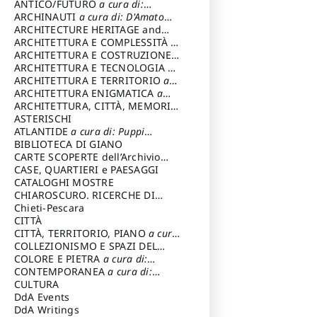
ANTICO/FUTURO
a cura di:
Varagnoli Claudio
ARCHINAUTI
a cura di: D'Amato
Claudio
ARCHITECTURE HERITAGE and
DESIGN
ARCHITETTURA E COMPLESSITÀ
a
cura di: Piva Antonio
ARCHITETTURA E COSTRUZIONE
a
cura di: Poretti Sergio
ARCHITETTURA E TECNOLOGIA
a
cura di: Carrara Gianfranco
ARCHITETTURA E TERRITORIO
a
cura di: Pietrogrande Enrico
ARCHITETTURA ENIGMATICA
a
cura di: Lenci Ruggero
ARCHITETTURA, CITTÀ, MEMORIA
a cura di: Valeriani Enrico
ASTERISCHI
ATLANTIDE
a cura di: Puppi
Lionello
BIBLIOTECA DI GIANO
CARTE SCOPERTE dell’Archivio
Storico Capitolino
CASE, QUARTIERI e PAESAGGI
CATALOGHI MOSTRE
CHIAROSCURO. RICERCHE DI
STORIA E STORIA DELL'ARTE
Chieti-Pescara
a
cura di: Di Carpegna Falconieri
CITTÀ
Tommaso
CITTÀ, TERRITORIO, PIANO
a cura
di: Imbesi Giuseppe
COLLEZIONISMO E SPAZI DEL
COLLEZIONISMO
COLORE E PIETRA
a cura di:
a cura di:
Magnani Lauro
Selvaggi Giuseppe
CONTEMPORANEA
a cura di:
Gubinelli Luna
CULTURA
DdA Events
DdA Writings