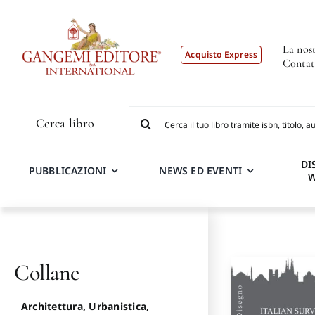
Salta
al
contenuto
La nost
Acquisto Express
Contat
Cerca
Cerca libro
per:
DI
PUBBLICAZIONI
NEWS ED EVENTI
Collane
Architettura, Urbanistica,