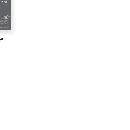
ian
l