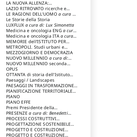
LA NUOVA ALLENZA:
ARCHITETTURA & AMBIENTE
LAZIO RITROVATO ricerche e
restauri
LE RAGIONI DELL'UOMO
a cura di:
Lombardi Satriani Luigi
Le Storie della Storia
LUXFLUX
a cura di: Lux Simonetta
Medicina e oncologia ENG
a cura
di: Lopez Massimo
Medicina e oncologia ITA
a cura
di: Lopez Massimo
MEMORIE dell’ISTITUTO PER
STORIA DEL RISORGIMENTO
METROPOLI. Studi urbani e
regionali
MEZZOGIORNO E DEMOCRAZIA
NUOVO MILLENNIO
a cura di:
Capaldo Pellegrino
NUOVO MILLENNIO seconda
serie
OPUS
a cura di: Mercadante
Francesco
OTTANTA di storia dell'Istituto
storia dell’Istituto
Paesaggi / Landscapes
a cura di:
Cavalieri Patrizia
PAESAGGI IN TRASFORMAZIONE
a
cura di: Corti Enrico A.
PIANIFICAZIONE TERRITORIALE
URBANISTICA ED AMBIENTALE
PIANO
a
cura di: Costa Enrico
PIANO EFFE
Premi Presidente della
Repubblica
PRESENZE
a cura di: Benedetti
Sandro
PROCESSI COSTRUTTIVI
DELL'ARCHITETTURA
PROGETTAZIONE SOSTENIBILE
a cura di:
Ippoliti Alessandro
PARTECIPATA
PROGETTO E COSTRUZIONE
DELL’ARCHITETTURA
PROGETTO E COSTRUZIONE