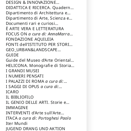
DESIGN & INNOVAZIONE
TECNOLOGICA
DIDATTICA E RICERCA. Quaderni
a cura di: Vallicelli
Andrea
della Scuola
Dipartimento di Architettura e
Analisi della Città Mediterranea
Dipartimento di Arte, Scienza e
Tecnica del Costuire
Documenti rari e curiosi
dall'Archivio Segreto
È ARTE VERA E LETTERATURA
FOCUS ON
a cura di: AnnaMarra
Contemporanea
FONDAZIONE AQUILEIA
FONTI dell’ISTITUTO PER STORIA
DEL RISORGIMENTO
GEO_URBAN&LANDSCAPE
PLANNING (GULP)
GUIDE
a cura di:
Trusiani Elio
Guide del Museo d’Arte Orientale
“Giuseppe Tucci”
HELICONA. Monografie di Storia
dell'Arte
I GRANDI MUSEI
a cura di: Gallo Marco
I NUMERI PENSATI
I PALAZZI DI ROMA
a cura di:
Ippoliti Alessandro
I SAGGI DI OPUS
a cura di:
Scalesse Tommaso
ICARO
IL BIBLIOFILO
IL GENIO DELLE ARTI. Storie e
interpretazione
IMMAGINE
INTERVENTI d'Arte sull'Arte
dedicata alla cultura della
ITACA
a cura di: Portoghesi Paolo
conservazione d’arte
Iter Mundi
a cura di:
Fondazione Paola Droghetti onlus
JUGEND DRANG UND AKTION