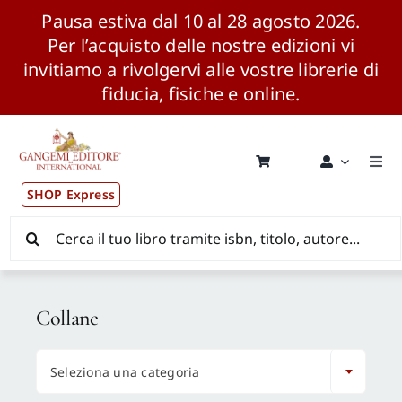
Pausa estiva dal 10 al 28 agosto 2026.
Per l’acquisto delle nostre edizioni vi
invitiamo a rivolgervi alle vostre librerie di
fiducia, fisiche e online.
Salta
al
contenuto
Togg
Navi
SHOP Express
Pubblicazioni
Cerca
per:
News ed Eventi
Collane
Distribuzione Wolrdwide

Seleziona una categoria
CONSIP / MEPA / ANVUR / CINECA