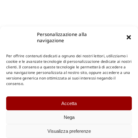
Personalizzazione alla
navigazione
Per offrire contenuti dedicati a ognuno dei nostri lettori, utilizziamo i
cookie e le avanzate tecnologie di personalizzazione dedicate ai nostri
clienti. Il consenso a queste tecnologie le permetterà di accedere a
una navigazione personalizzata al nostro sito, oppure accedere a una
Shop Gangemi Editore
-
Pagamenti Sicuri e anche Rateali
.
versione generica non ottimizzata ai suoi interessi negando il
consenso.
Catalogo Online
Accetta
CONSULTAZIONE
Catalogo Internazionale
Nega
Catalogo Online
DOWNLOAD
Visualizza preferenze
Catalogo Internazionale