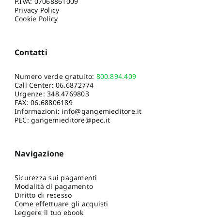
P.IVA: 07068861009
Privacy Policy
Cookie Policy
Contatti
Numero verde gratuito:
800.894.409
Call Center:
06.6872774
Urgenze:
348.4769803
FAX: 06.68806189
Informazioni:
info@gangemieditore.it
PEC: gangemieditore@pec.it
Navigazione
Sicurezza sui pagamenti
Modalità di pagamento
Diritto di recesso
Come effettuare gli acquisti
Leggere il tuo ebook