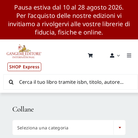
Pausa estiva dal 10 al 28 agosto 2026.
Per l’acquisto delle nostre edizioni vi
invitiamo a rivolgervi alle vostre librerie di
fiducia, fisiche e online.
Salta
al
contenuto
Togg
Navi
SHOP Express
Pubblicazioni
Cerca
per:
News ed Eventi
Collane
Distribuzione Wolrdwide

Seleziona una categoria
CONSIP / MEPA / ANVUR / CINECA