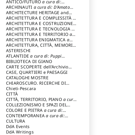
ANTICO/FUTURO
a cura di:
Varagnoli Claudio
ARCHINAUTI
a cura di: D'Amato
Claudio
ARCHITECTURE HERITAGE and
DESIGN
ARCHITETTURA E COMPLESSITÀ
a
cura di: Piva Antonio
ARCHITETTURA E COSTRUZIONE
a
cura di: Poretti Sergio
ARCHITETTURA E TECNOLOGIA
a
cura di: Carrara Gianfranco
ARCHITETTURA E TERRITORIO
a
cura di: Pietrogrande Enrico
ARCHITETTURA ENIGMATICA
a
cura di: Lenci Ruggero
ARCHITETTURA, CITTÀ, MEMORIA
a cura di: Valeriani Enrico
ASTERISCHI
ATLANTIDE
a cura di: Puppi
Lionello
BIBLIOTECA DI GIANO
CARTE SCOPERTE dell’Archivio
Storico Capitolino
CASE, QUARTIERI e PAESAGGI
CATALOGHI MOSTRE
CHIAROSCURO. RICERCHE DI
STORIA E STORIA DELL'ARTE
Chieti-Pescara
a
cura di: Di Carpegna Falconieri
CITTÀ
Tommaso
CITTÀ, TERRITORIO, PIANO
a cura
di: Imbesi Giuseppe
COLLEZIONISMO E SPAZI DEL
COLLEZIONISMO
COLORE E PIETRA
a cura di:
a cura di:
Magnani Lauro
Selvaggi Giuseppe
CONTEMPORANEA
a cura di:
Gubinelli Luna
CULTURA
DdA Events
DdA Writings