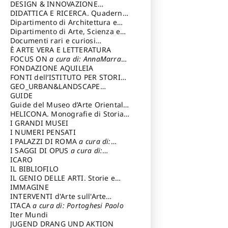
DESIGN & INNOVAZIONE
TECNOLOGICA
DIDATTICA E RICERCA. Quaderni
a cura di: Vallicelli
Andrea
della Scuola
Dipartimento di Architettura e
Analisi della Città Mediterranea
Dipartimento di Arte, Scienza e
Tecnica del Costuire
Documenti rari e curiosi
dall'Archivio Segreto
È ARTE VERA E LETTERATURA
FOCUS ON
a cura di: AnnaMarra
Contemporanea
FONDAZIONE AQUILEIA
FONTI dell’ISTITUTO PER STORIA
DEL RISORGIMENTO
GEO_URBAN&LANDSCAPE
PLANNING (GULP)
GUIDE
a cura di:
Trusiani Elio
Guide del Museo d’Arte Orientale
“Giuseppe Tucci”
HELICONA. Monografie di Storia
dell'Arte
I GRANDI MUSEI
a cura di: Gallo Marco
I NUMERI PENSATI
I PALAZZI DI ROMA
a cura di:
Ippoliti Alessandro
I SAGGI DI OPUS
a cura di:
Scalesse Tommaso
ICARO
IL BIBLIOFILO
IL GENIO DELLE ARTI. Storie e
interpretazione
IMMAGINE
INTERVENTI d'Arte sull'Arte
dedicata alla cultura della
ITACA
a cura di: Portoghesi Paolo
conservazione d’arte
Iter Mundi
a cura di:
Fondazione Paola Droghetti onlus
JUGEND DRANG UND AKTION