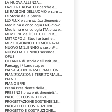
LA NUOVA ALLENZA:
ARCHITETTURA & AMBIENTE
LAZIO RITROVATO ricerche e
restauri
LE RAGIONI DELL'UOMO
a cura di:
Lombardi Satriani Luigi
Le Storie della Storia
LUXFLUX
a cura di: Lux Simonetta
Medicina e oncologia ENG
a cura
di: Lopez Massimo
Medicina e oncologia ITA
a cura
di: Lopez Massimo
MEMORIE dell’ISTITUTO PER
STORIA DEL RISORGIMENTO
METROPOLI. Studi urbani e
regionali
MEZZOGIORNO E DEMOCRAZIA
NUOVO MILLENNIO
a cura di:
Capaldo Pellegrino
NUOVO MILLENNIO seconda
serie
OPUS
a cura di: Mercadante
Francesco
OTTANTA di storia dell'Istituto
storia dell’Istituto
Paesaggi / Landscapes
a cura di:
Cavalieri Patrizia
PAESAGGI IN TRASFORMAZIONE
a
cura di: Corti Enrico A.
PIANIFICAZIONE TERRITORIALE
URBANISTICA ED AMBIENTALE
PIANO
a
cura di: Costa Enrico
PIANO EFFE
Premi Presidente della
Repubblica
PRESENZE
a cura di: Benedetti
Sandro
PROCESSI COSTRUTTIVI
DELL'ARCHITETTURA
PROGETTAZIONE SOSTENIBILE
a cura di:
Ippoliti Alessandro
PARTECIPATA
PROGETTO E COSTRUZIONE
DELL’ARCHITETTURA
PROGETTO E COSTRUZIONE