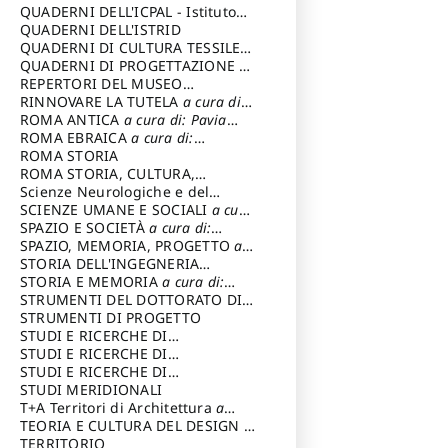
SOSTENIBILE
QUADERNI DELL'ICPAL - Istituto
centrale per il restauro e la
QUADERNI DELL'ISTRID
conservazione del patrimonio
QUADERNI DI CULTURA TESSILE
a
archivistico e librario
cura di: Crispolti Livia
QUADERNI DI PROGETTAZIONE
a
cura di: Giura Longo Tommaso
REPERTORI DEL MUSEO
CENTRALE DEL RISORGIMENTO
RINNOVARE LA TUTELA
a cura di:
a
cura di: Pizzo Marco
Cicalò Enrico
ROMA ANTICA
a cura di: Pavia
Carlo
ROMA EBRAICA
a cura di:
Procaccia Claudio
ROMA STORIA
ROMA STORIA, CULTURA,
IMMAGINE
Scienze Neurologiche e del
a cura di: Fagiolo
Marcello
Comportamento
SCIENZE UMANE E SOCIALI
a cura
di: Iannizzi Salvatore
SPAZIO E SOCIETÀ
a cura di:
Cassetti Roberto
SPAZIO, MEMORIA, PROGETTO
a
cura di: Rossi Massimo
STORIA DELL'INGEGNERIA
STRUTTURALE IN ITALIA
STORIA E MEMORIA
a cura di:
a cura di:
Poretti Sergio
Rossi Lauro
STRUMENTI DEL DOTTORATO DI
RICERCA IN RILIEVO E
STRUMENTI DI PROGETTO
RAPPRESENTAZIONE
STUDI E RICERCHE DI
DELL’ARCHITETTURA E
ARCHEOLOGIA IN SICILIA
STUDI E RICERCHE DI
a cura
DELL’AMBIENTE
di: Pelagatti Paola
ARCHITETTURA del Dipartimento
STUDI E RICERCHE DI
a cura di: Migliari
Riccardo
di Architettura Università degli
ARCHITETTURA del Dipartimento
STUDI MERIDIONALI
Studi G. d' Annunzio
di Architettura Università degli
T+A Territori di Architettura
a
Studi G. d' Annunzio, Chieti-
cura di: Ramazzotti Luigi
TEORIA E CULTURA DEL DESIGN
a
Pescara
cura di: Furlanis Giuseppe
TERRITORIO
a cura di: Fusero Paolo