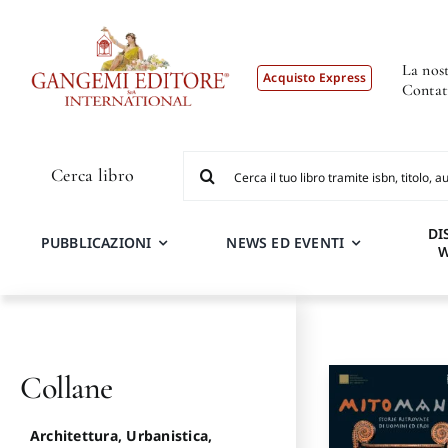
Salta
al
contenuto
La nost
Acquisto Express
Contat
Cerca
Cerca libro
per:
DI
PUBBLICAZIONI
NEWS ED EVENTI
Collane
Architettura, Urbanistica,