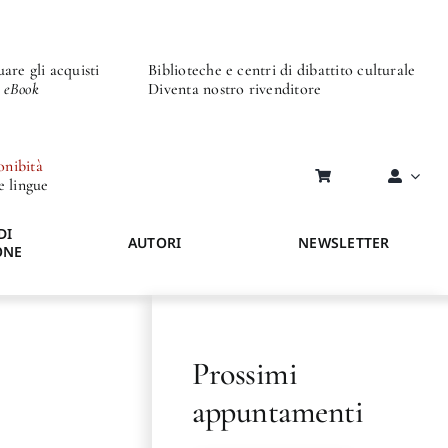
are gli acquisti
Biblioteche e centri di dibattito culturale
o eBook
Diventa nostro rivenditore
onibità
re lingue
DI
AUTORI
NEWSLETTER
ONE
Prossimi
appuntamenti