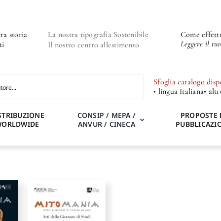
ra storia
La nostra tipografia Sostenibile
Come effettu
Leggere il tu
ti
Il nostro centro allestimento
Sfoglia catalogo disp
• lingua Italiana
• alt
STRIBUZIONE
CONSIP / MEPA /
PROPOSTE 
WORLDWIDE
ANVUR / CINECA
PUBBLICAZI