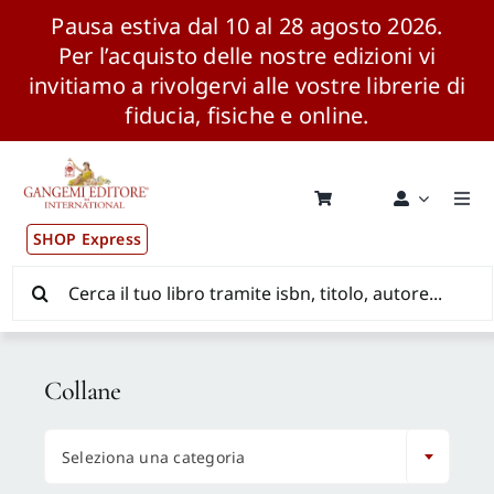
Pausa estiva dal 10 al 28 agosto 2026.
Per l’acquisto delle nostre edizioni vi
invitiamo a rivolgervi alle vostre librerie di
fiducia, fisiche e online.
Salta
al
contenuto
Togg
Navi
SHOP Express
Pubblicazioni
Cerca
per:
News ed Eventi
Collane
Distribuzione Wolrdwide

Seleziona una categoria
CONSIP / MEPA / ANVUR / CINECA