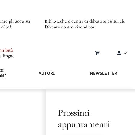
are gli acquisti
Biblioteche e centri di dibattito culturale
o eBook
Diventa nostro rivenditore
onibità
re lingue
DI
AUTORI
NEWSLETTER
ONE
Prossimi
appuntamenti