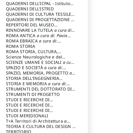
SOSTENIBILE
QUADERNI DELL'ICPAL - Istituto
centrale per il restauro e la
QUADERNI DELL'ISTRID
conservazione del patrimonio
QUADERNI DI CULTURA TESSILE
a
archivistico e librario
cura di: Crispolti Livia
QUADERNI DI PROGETTAZIONE
a
cura di: Giura Longo Tommaso
REPERTORI DEL MUSEO
CENTRALE DEL RISORGIMENTO
RINNOVARE LA TUTELA
a cura di:
a
cura di: Pizzo Marco
Cicalò Enrico
ROMA ANTICA
a cura di: Pavia
Carlo
ROMA EBRAICA
a cura di:
Procaccia Claudio
ROMA STORIA
ROMA STORIA, CULTURA,
IMMAGINE
Scienze Neurologiche e del
a cura di: Fagiolo
Marcello
Comportamento
SCIENZE UMANE E SOCIALI
a cura
di: Iannizzi Salvatore
SPAZIO E SOCIETÀ
a cura di:
Cassetti Roberto
SPAZIO, MEMORIA, PROGETTO
a
cura di: Rossi Massimo
STORIA DELL'INGEGNERIA
STRUTTURALE IN ITALIA
STORIA E MEMORIA
a cura di:
a cura di:
Poretti Sergio
Rossi Lauro
STRUMENTI DEL DOTTORATO DI
RICERCA IN RILIEVO E
STRUMENTI DI PROGETTO
RAPPRESENTAZIONE
STUDI E RICERCHE DI
DELL’ARCHITETTURA E
ARCHEOLOGIA IN SICILIA
STUDI E RICERCHE DI
a cura
DELL’AMBIENTE
di: Pelagatti Paola
ARCHITETTURA del Dipartimento
STUDI E RICERCHE DI
a cura di: Migliari
Riccardo
di Architettura Università degli
ARCHITETTURA del Dipartimento
STUDI MERIDIONALI
Studi G. d' Annunzio
di Architettura Università degli
T+A Territori di Architettura
a
Studi G. d' Annunzio, Chieti-
cura di: Ramazzotti Luigi
TEORIA E CULTURA DEL DESIGN
a
Pescara
cura di: Furlanis Giuseppe
TERRITORIO
a cura di: Fusero Paolo