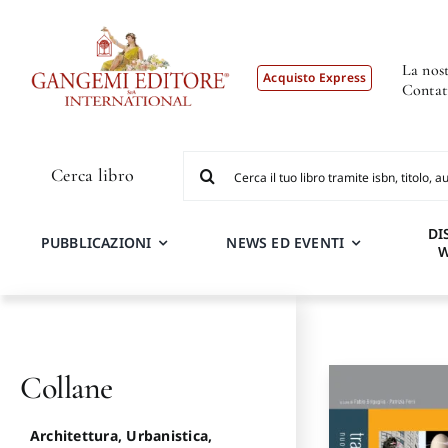
Salta
al
contenuto
La nost
Acquisto Express
Contat
Cerca
Cerca libro
per:
DI
PUBBLICAZIONI
NEWS ED EVENTI
Collane
Architettura, Urbanistica,