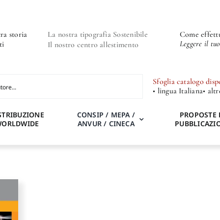
ra storia
La nostra tipografia Sostenibile
Come effettu
Leggere il tu
ti
Il nostro centro allestimento
Sfoglia catalogo disp
• lingua Italiana
• alt
STRIBUZIONE
CONSIP / MEPA /
PROPOSTE 
WORLDWIDE
ANVUR / CINECA
PUBBLICAZI