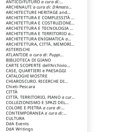
ANTICO/FUTURO
a cura di:
Varagnoli Claudio
ARCHINAUTI
a cura di: D'Amato
Claudio
ARCHITECTURE HERITAGE and
DESIGN
ARCHITETTURA E COMPLESSITÀ
a
cura di: Piva Antonio
ARCHITETTURA E COSTRUZIONE
a
cura di: Poretti Sergio
ARCHITETTURA E TECNOLOGIA
a
cura di: Carrara Gianfranco
ARCHITETTURA E TERRITORIO
a
cura di: Pietrogrande Enrico
ARCHITETTURA ENIGMATICA
a
cura di: Lenci Ruggero
ARCHITETTURA, CITTÀ, MEMORIA
a cura di: Valeriani Enrico
ASTERISCHI
ATLANTIDE
a cura di: Puppi
Lionello
BIBLIOTECA DI GIANO
CARTE SCOPERTE dell’Archivio
Storico Capitolino
CASE, QUARTIERI e PAESAGGI
CATALOGHI MOSTRE
CHIAROSCURO. RICERCHE DI
STORIA E STORIA DELL'ARTE
Chieti-Pescara
a
cura di: Di Carpegna Falconieri
CITTÀ
Tommaso
CITTÀ, TERRITORIO, PIANO
a cura
di: Imbesi Giuseppe
COLLEZIONISMO E SPAZI DEL
COLLEZIONISMO
COLORE E PIETRA
a cura di:
a cura di:
Magnani Lauro
Selvaggi Giuseppe
CONTEMPORANEA
a cura di:
Gubinelli Luna
CULTURA
DdA Events
DdA Writings