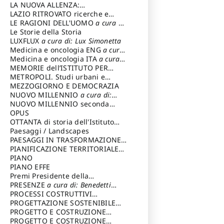
LA NUOVA ALLENZA:
ARCHITETTURA & AMBIENTE
LAZIO RITROVATO ricerche e
restauri
LE RAGIONI DELL'UOMO
a cura di:
Lombardi Satriani Luigi
Le Storie della Storia
LUXFLUX
a cura di: Lux Simonetta
Medicina e oncologia ENG
a cura
di: Lopez Massimo
Medicina e oncologia ITA
a cura
di: Lopez Massimo
MEMORIE dell’ISTITUTO PER
STORIA DEL RISORGIMENTO
METROPOLI. Studi urbani e
regionali
MEZZOGIORNO E DEMOCRAZIA
NUOVO MILLENNIO
a cura di:
Capaldo Pellegrino
NUOVO MILLENNIO seconda
serie
OPUS
a cura di: Mercadante
Francesco
OTTANTA di storia dell'Istituto
storia dell’Istituto
Paesaggi / Landscapes
a cura di:
Cavalieri Patrizia
PAESAGGI IN TRASFORMAZIONE
a
cura di: Corti Enrico A.
PIANIFICAZIONE TERRITORIALE
URBANISTICA ED AMBIENTALE
PIANO
a
cura di: Costa Enrico
PIANO EFFE
Premi Presidente della
Repubblica
PRESENZE
a cura di: Benedetti
Sandro
PROCESSI COSTRUTTIVI
DELL'ARCHITETTURA
PROGETTAZIONE SOSTENIBILE
a cura di:
Ippoliti Alessandro
PARTECIPATA
PROGETTO E COSTRUZIONE
DELL’ARCHITETTURA
PROGETTO E COSTRUZIONE