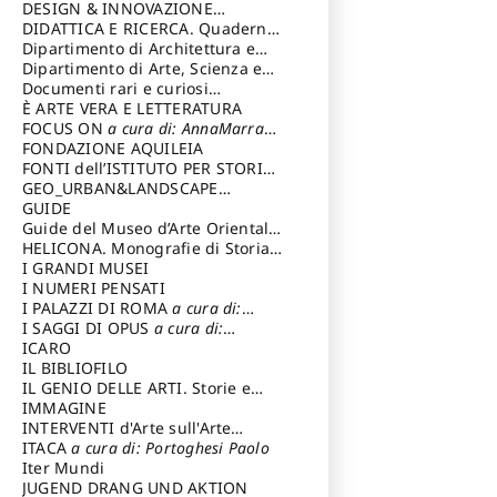
DESIGN & INNOVAZIONE
TECNOLOGICA
DIDATTICA E RICERCA. Quaderni
a cura di: Vallicelli
Andrea
della Scuola
Dipartimento di Architettura e
Analisi della Città Mediterranea
Dipartimento di Arte, Scienza e
Tecnica del Costuire
Documenti rari e curiosi
dall'Archivio Segreto
È ARTE VERA E LETTERATURA
FOCUS ON
a cura di: AnnaMarra
Contemporanea
FONDAZIONE AQUILEIA
FONTI dell’ISTITUTO PER STORIA
DEL RISORGIMENTO
GEO_URBAN&LANDSCAPE
PLANNING (GULP)
GUIDE
a cura di:
Trusiani Elio
Guide del Museo d’Arte Orientale
“Giuseppe Tucci”
HELICONA. Monografie di Storia
dell'Arte
I GRANDI MUSEI
a cura di: Gallo Marco
I NUMERI PENSATI
I PALAZZI DI ROMA
a cura di:
Ippoliti Alessandro
I SAGGI DI OPUS
a cura di:
Scalesse Tommaso
ICARO
IL BIBLIOFILO
IL GENIO DELLE ARTI. Storie e
interpretazione
IMMAGINE
INTERVENTI d'Arte sull'Arte
dedicata alla cultura della
ITACA
a cura di: Portoghesi Paolo
conservazione d’arte
Iter Mundi
a cura di:
Fondazione Paola Droghetti onlus
JUGEND DRANG UND AKTION