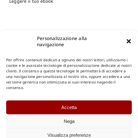
Leggere il tuo ebook
Personalizzazione alla
navigazione
Per offrire contenuti dedicati a ognuno dei nostri lettori, utilizziamo i
cookie e le avanzate tecnologie di personalizzazione dedicate ai nostri
clienti. Il consenso a queste tecnologie le permetterà di accedere a
una navigazione personalizzata al nostro sito, oppure accedere a una
Shop Gangemi Editore
-
Pagamenti Sicuri e anche Rateali
.
versione generica non ottimizzata ai suoi interessi negando il
consenso.
Catalogo Online
Accetta
CONSULTAZIONE
Catalogo Internazionale
Nega
Catalogo Online
DOWNLOAD
Visualizza preferenze
Catalogo Internazionale