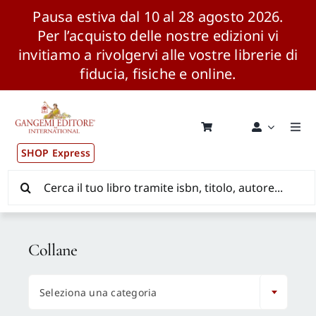
Pausa estiva dal 10 al 28 agosto 2026.
Per l’acquisto delle nostre edizioni vi
invitiamo a rivolgervi alle vostre librerie di
fiducia, fisiche e online.
Salta
al
contenuto
Togg
Navi
SHOP Express
Pubblicazioni
Cerca
per:
News ed Eventi
Collane
Distribuzione Wolrdwide

Seleziona una categoria
CONSIP / MEPA / ANVUR / CINECA