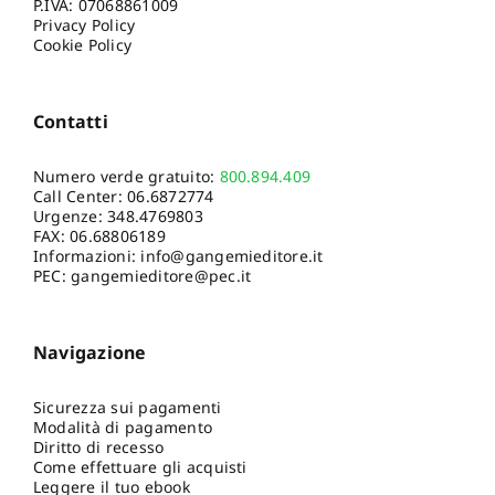
P.IVA: 07068861009
Privacy Policy
Cookie Policy
Contatti
Numero verde gratuito:
800.894.409
Call Center:
06.6872774
Urgenze:
348.4769803
FAX: 06.68806189
Informazioni:
info@gangemieditore.it
PEC: gangemieditore@pec.it
Navigazione
Sicurezza sui pagamenti
Modalità di pagamento
Diritto di recesso
Come effettuare gli acquisti
Leggere il tuo ebook