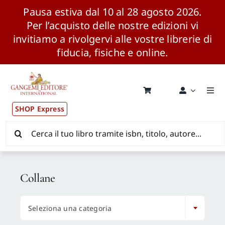
Pausa estiva dal 10 al 28 agosto 2026.
Per l’acquisto delle nostre edizioni vi
invitiamo a rivolgervi alle vostre librerie di
fiducia, fisiche e online.
Salta
al
contenuto
Togg
Navi
SHOP Express
Pubblicazioni
Cerca
per:
News ed Eventi
Collane
Distribuzione Wolrdwide

Seleziona una categoria
CONSIP / MEPA / ANVUR / CINECA