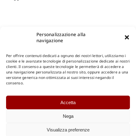
Personalizzazione alla
navigazione
Per offrire contenuti dedicati a ognuno dei nostri lettori, utilizziamo i
cookie e le avanzate tecnologie di personalizzazione dedicate ai nostri
clienti. Il consenso a queste tecnologie le permetterà di accedere a
una navigazione personalizzata al nostro sito, oppure accedere a una
Shop Gangemi Editore
-
Pagamenti Sicuri e anche Rateali
.
versione generica non ottimizzata ai suoi interessi negando il
consenso.
Catalogo Online
Accetta
CONSULTAZIONE
Catalogo Internazionale
Nega
Catalogo Online
DOWNLOAD
Visualizza preferenze
Catalogo Internazionale