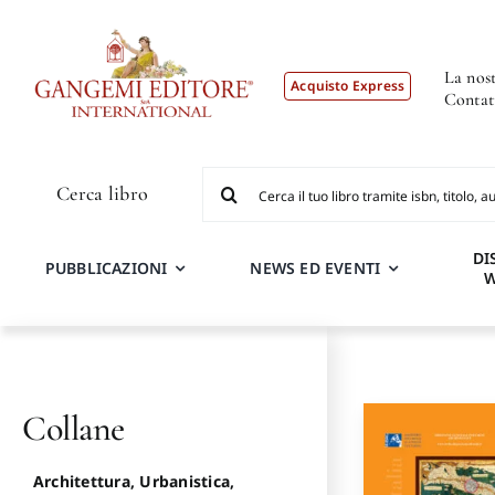
Salta
al
contenuto
La nost
Acquisto Express
Contat
Cerca
Cerca libro
per:
DI
PUBBLICAZIONI
NEWS ED EVENTI
Collane
Architettura, Urbanistica,