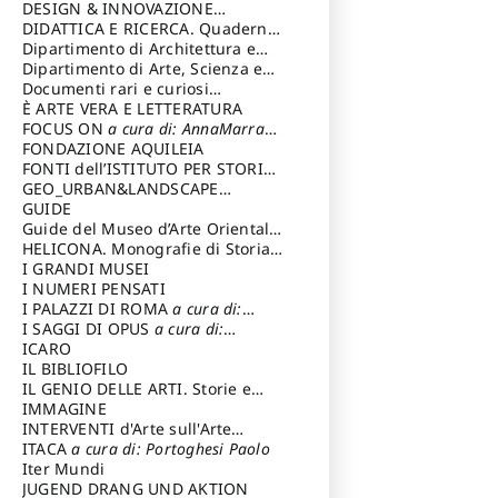
DESIGN & INNOVAZIONE
TECNOLOGICA
DIDATTICA E RICERCA. Quaderni
a cura di: Vallicelli
Andrea
della Scuola
Dipartimento di Architettura e
Analisi della Città Mediterranea
Dipartimento di Arte, Scienza e
Tecnica del Costuire
Documenti rari e curiosi
dall'Archivio Segreto
È ARTE VERA E LETTERATURA
FOCUS ON
a cura di: AnnaMarra
Contemporanea
FONDAZIONE AQUILEIA
FONTI dell’ISTITUTO PER STORIA
DEL RISORGIMENTO
GEO_URBAN&LANDSCAPE
PLANNING (GULP)
GUIDE
a cura di:
Trusiani Elio
Guide del Museo d’Arte Orientale
“Giuseppe Tucci”
HELICONA. Monografie di Storia
dell'Arte
I GRANDI MUSEI
a cura di: Gallo Marco
I NUMERI PENSATI
I PALAZZI DI ROMA
a cura di:
Ippoliti Alessandro
I SAGGI DI OPUS
a cura di:
Scalesse Tommaso
ICARO
IL BIBLIOFILO
IL GENIO DELLE ARTI. Storie e
interpretazione
IMMAGINE
INTERVENTI d'Arte sull'Arte
dedicata alla cultura della
ITACA
a cura di: Portoghesi Paolo
conservazione d’arte
Iter Mundi
a cura di:
Fondazione Paola Droghetti onlus
JUGEND DRANG UND AKTION