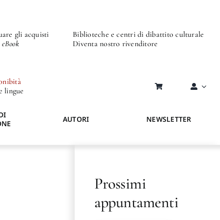
are gli acquisti
Biblioteche e centri di dibattito culturale
o eBook
Diventa nostro rivenditore
onibità
re lingue
DI
AUTORI
NEWSLETTER
ONE
Prossimi
appuntamenti