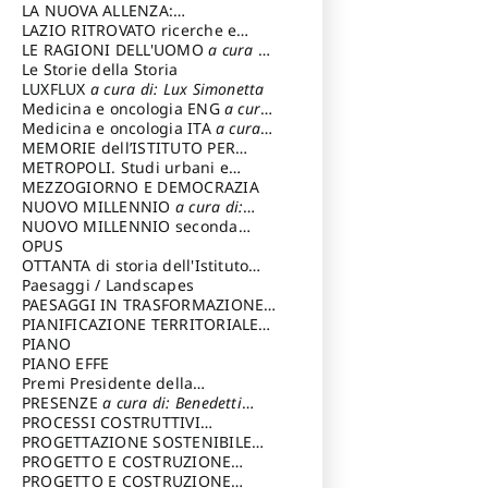
LA NUOVA ALLENZA:
ARCHITETTURA & AMBIENTE
LAZIO RITROVATO ricerche e
restauri
LE RAGIONI DELL'UOMO
a cura di:
Lombardi Satriani Luigi
Le Storie della Storia
LUXFLUX
a cura di: Lux Simonetta
Medicina e oncologia ENG
a cura
di: Lopez Massimo
Medicina e oncologia ITA
a cura
di: Lopez Massimo
MEMORIE dell’ISTITUTO PER
STORIA DEL RISORGIMENTO
METROPOLI. Studi urbani e
regionali
MEZZOGIORNO E DEMOCRAZIA
NUOVO MILLENNIO
a cura di:
Capaldo Pellegrino
NUOVO MILLENNIO seconda
serie
OPUS
a cura di: Mercadante
Francesco
OTTANTA di storia dell'Istituto
storia dell’Istituto
Paesaggi / Landscapes
a cura di:
Cavalieri Patrizia
PAESAGGI IN TRASFORMAZIONE
a
cura di: Corti Enrico A.
PIANIFICAZIONE TERRITORIALE
URBANISTICA ED AMBIENTALE
PIANO
a
cura di: Costa Enrico
PIANO EFFE
Premi Presidente della
Repubblica
PRESENZE
a cura di: Benedetti
Sandro
PROCESSI COSTRUTTIVI
DELL'ARCHITETTURA
PROGETTAZIONE SOSTENIBILE
a cura di:
Ippoliti Alessandro
PARTECIPATA
PROGETTO E COSTRUZIONE
DELL’ARCHITETTURA
PROGETTO E COSTRUZIONE