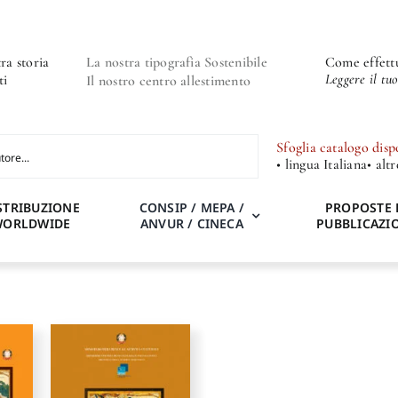
ra storia
La nostra tipografia Sostenibile
Come effettu
Leggere il tu
ti
Il nostro centro allestimento
Sfoglia catalogo disp
• lingua Italiana
• alt
STRIBUZIONE
CONSIP / MEPA /
PROPOSTE 
WORLDWIDE
ANVUR / CINECA
PUBBLICAZI