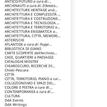
ANTICO/FUTURO
a cura di:
Varagnoli Claudio
ARCHINAUTI
a cura di: D'Amato
Claudio
ARCHITECTURE HERITAGE and
DESIGN
ARCHITETTURA E COMPLESSITÀ
a
cura di: Piva Antonio
ARCHITETTURA E COSTRUZIONE
a
cura di: Poretti Sergio
ARCHITETTURA E TECNOLOGIA
a
cura di: Carrara Gianfranco
ARCHITETTURA E TERRITORIO
a
cura di: Pietrogrande Enrico
ARCHITETTURA ENIGMATICA
a
cura di: Lenci Ruggero
ARCHITETTURA, CITTÀ, MEMORIA
a cura di: Valeriani Enrico
ASTERISCHI
ATLANTIDE
a cura di: Puppi
Lionello
BIBLIOTECA DI GIANO
CARTE SCOPERTE dell’Archivio
Storico Capitolino
CASE, QUARTIERI e PAESAGGI
CATALOGHI MOSTRE
CHIAROSCURO. RICERCHE DI
STORIA E STORIA DELL'ARTE
Chieti-Pescara
a
cura di: Di Carpegna Falconieri
CITTÀ
Tommaso
CITTÀ, TERRITORIO, PIANO
a cura
di: Imbesi Giuseppe
COLLEZIONISMO E SPAZI DEL
COLLEZIONISMO
COLORE E PIETRA
a cura di:
a cura di:
Magnani Lauro
Selvaggi Giuseppe
CONTEMPORANEA
a cura di:
Gubinelli Luna
CULTURA
DdA Events
DdA Writings