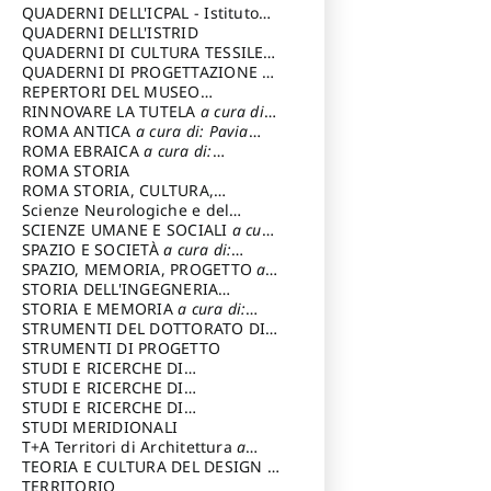
SOSTENIBILE
QUADERNI DELL'ICPAL - Istituto
centrale per il restauro e la
QUADERNI DELL'ISTRID
conservazione del patrimonio
QUADERNI DI CULTURA TESSILE
a
archivistico e librario
cura di: Crispolti Livia
QUADERNI DI PROGETTAZIONE
a
cura di: Giura Longo Tommaso
REPERTORI DEL MUSEO
CENTRALE DEL RISORGIMENTO
RINNOVARE LA TUTELA
a cura di:
a
cura di: Pizzo Marco
Cicalò Enrico
ROMA ANTICA
a cura di: Pavia
Carlo
ROMA EBRAICA
a cura di:
Procaccia Claudio
ROMA STORIA
ROMA STORIA, CULTURA,
IMMAGINE
Scienze Neurologiche e del
a cura di: Fagiolo
Marcello
Comportamento
SCIENZE UMANE E SOCIALI
a cura
di: Iannizzi Salvatore
SPAZIO E SOCIETÀ
a cura di:
Cassetti Roberto
SPAZIO, MEMORIA, PROGETTO
a
cura di: Rossi Massimo
STORIA DELL'INGEGNERIA
STRUTTURALE IN ITALIA
STORIA E MEMORIA
a cura di:
a cura di:
Poretti Sergio
Rossi Lauro
STRUMENTI DEL DOTTORATO DI
RICERCA IN RILIEVO E
STRUMENTI DI PROGETTO
RAPPRESENTAZIONE
STUDI E RICERCHE DI
DELL’ARCHITETTURA E
ARCHEOLOGIA IN SICILIA
STUDI E RICERCHE DI
a cura
DELL’AMBIENTE
di: Pelagatti Paola
ARCHITETTURA del Dipartimento
STUDI E RICERCHE DI
a cura di: Migliari
Riccardo
di Architettura Università degli
ARCHITETTURA del Dipartimento
STUDI MERIDIONALI
Studi G. d' Annunzio
di Architettura Università degli
T+A Territori di Architettura
a
Studi G. d' Annunzio, Chieti-
cura di: Ramazzotti Luigi
TEORIA E CULTURA DEL DESIGN
a
Pescara
cura di: Furlanis Giuseppe
TERRITORIO
a cura di: Fusero Paolo