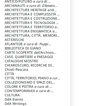
ANTICO/FUTURO
a cura di:
Varagnoli Claudio
ARCHINAUTI
a cura di: D'Amato
Claudio
ARCHITECTURE HERITAGE and
DESIGN
ARCHITETTURA E COMPLESSITÀ
a
cura di: Piva Antonio
ARCHITETTURA E COSTRUZIONE
a
cura di: Poretti Sergio
ARCHITETTURA E TECNOLOGIA
a
cura di: Carrara Gianfranco
ARCHITETTURA E TERRITORIO
a
cura di: Pietrogrande Enrico
ARCHITETTURA ENIGMATICA
a
cura di: Lenci Ruggero
ARCHITETTURA, CITTÀ, MEMORIA
a cura di: Valeriani Enrico
ASTERISCHI
ATLANTIDE
a cura di: Puppi
Lionello
BIBLIOTECA DI GIANO
CARTE SCOPERTE dell’Archivio
Storico Capitolino
CASE, QUARTIERI e PAESAGGI
CATALOGHI MOSTRE
CHIAROSCURO. RICERCHE DI
STORIA E STORIA DELL'ARTE
Chieti-Pescara
a
cura di: Di Carpegna Falconieri
CITTÀ
Tommaso
CITTÀ, TERRITORIO, PIANO
a cura
di: Imbesi Giuseppe
COLLEZIONISMO E SPAZI DEL
COLLEZIONISMO
COLORE E PIETRA
a cura di:
a cura di:
Magnani Lauro
Selvaggi Giuseppe
CONTEMPORANEA
a cura di:
Gubinelli Luna
CULTURA
DdA Events
DdA Writings