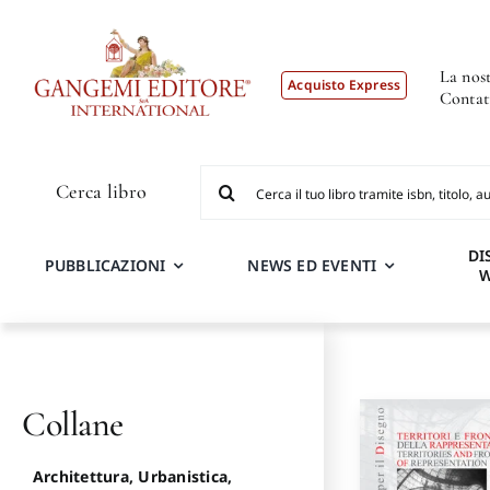
Salta
al
contenuto
La nost
Acquisto Express
Contat
Cerca
Cerca libro
per:
DI
PUBBLICAZIONI
NEWS ED EVENTI
Collane
Architettura, Urbanistica,