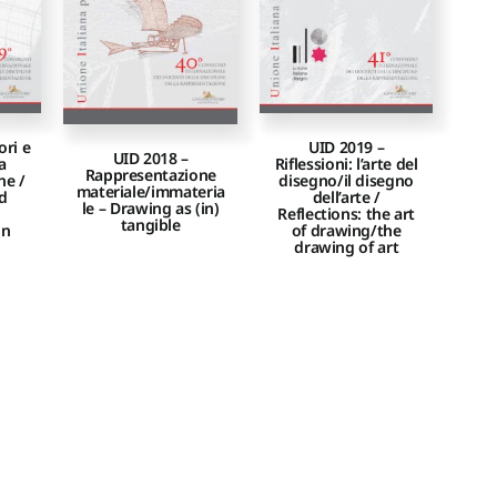
ori e
UID 2019 –
UID 2018 –
a
Riflessioni: l’arte del
Rappresentazione
ne /
disegno/il disegno
materiale/immateria
nd
dell’arte /
le – Drawing as (in)
Reflections: the art
tangible
on
of drawing/the
drawing of art