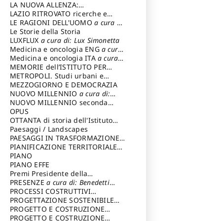
LA NUOVA ALLENZA:
ARCHITETTURA & AMBIENTE
LAZIO RITROVATO ricerche e
restauri
LE RAGIONI DELL'UOMO
a cura di:
Lombardi Satriani Luigi
Le Storie della Storia
LUXFLUX
a cura di: Lux Simonetta
Medicina e oncologia ENG
a cura
di: Lopez Massimo
Medicina e oncologia ITA
a cura
di: Lopez Massimo
MEMORIE dell’ISTITUTO PER
STORIA DEL RISORGIMENTO
METROPOLI. Studi urbani e
regionali
MEZZOGIORNO E DEMOCRAZIA
NUOVO MILLENNIO
a cura di:
Capaldo Pellegrino
NUOVO MILLENNIO seconda
serie
OPUS
a cura di: Mercadante
Francesco
OTTANTA di storia dell'Istituto
storia dell’Istituto
Paesaggi / Landscapes
a cura di:
Cavalieri Patrizia
PAESAGGI IN TRASFORMAZIONE
a
cura di: Corti Enrico A.
PIANIFICAZIONE TERRITORIALE
URBANISTICA ED AMBIENTALE
PIANO
a
cura di: Costa Enrico
PIANO EFFE
Premi Presidente della
Repubblica
PRESENZE
a cura di: Benedetti
Sandro
PROCESSI COSTRUTTIVI
DELL'ARCHITETTURA
PROGETTAZIONE SOSTENIBILE
a cura di:
Ippoliti Alessandro
PARTECIPATA
PROGETTO E COSTRUZIONE
DELL’ARCHITETTURA
PROGETTO E COSTRUZIONE