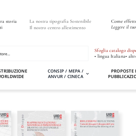
ra storia
La nostra tipografia Sostenibile
Come effettu
Leggere il tu
ti
Il nostro centro allestimento
Sfoglia catalogo disp
• lingua Italiana
• alt
STRIBUZIONE
CONSIP / MEPA /
PROPOSTE 
WORLDWIDE
ANVUR / CINECA
PUBBLICAZI