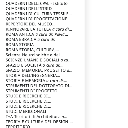
SOSTENIBILE
QUADERNI DELL'ICPAL - Istituto
centrale per il restauro e la
QUADERNI DELL'ISTRID
conservazione del patrimonio
QUADERNI DI CULTURA TESSILE
a
archivistico e librario
cura di: Crispolti Livia
QUADERNI DI PROGETTAZIONE
a
cura di: Giura Longo Tommaso
REPERTORI DEL MUSEO
CENTRALE DEL RISORGIMENTO
RINNOVARE LA TUTELA
a cura di:
a
cura di: Pizzo Marco
Cicalò Enrico
ROMA ANTICA
a cura di: Pavia
Carlo
ROMA EBRAICA
a cura di:
Procaccia Claudio
ROMA STORIA
ROMA STORIA, CULTURA,
IMMAGINE
Scienze Neurologiche e del
a cura di: Fagiolo
Marcello
Comportamento
SCIENZE UMANE E SOCIALI
a cura
di: Iannizzi Salvatore
SPAZIO E SOCIETÀ
a cura di:
Cassetti Roberto
SPAZIO, MEMORIA, PROGETTO
a
cura di: Rossi Massimo
STORIA DELL'INGEGNERIA
STRUTTURALE IN ITALIA
STORIA E MEMORIA
a cura di:
a cura di:
Poretti Sergio
Rossi Lauro
STRUMENTI DEL DOTTORATO DI
RICERCA IN RILIEVO E
STRUMENTI DI PROGETTO
RAPPRESENTAZIONE
STUDI E RICERCHE DI
DELL’ARCHITETTURA E
ARCHEOLOGIA IN SICILIA
STUDI E RICERCHE DI
a cura
DELL’AMBIENTE
di: Pelagatti Paola
ARCHITETTURA del Dipartimento
STUDI E RICERCHE DI
a cura di: Migliari
Riccardo
di Architettura Università degli
ARCHITETTURA del Dipartimento
STUDI MERIDIONALI
Studi G. d' Annunzio
di Architettura Università degli
T+A Territori di Architettura
a
Studi G. d' Annunzio, Chieti-
cura di: Ramazzotti Luigi
TEORIA E CULTURA DEL DESIGN
a
Pescara
cura di: Furlanis Giuseppe
TERRITORIO
a cura di: Fusero Paolo