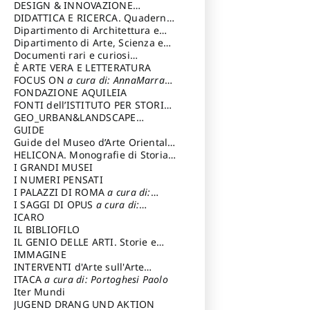
DESIGN & INNOVAZIONE
TECNOLOGICA
DIDATTICA E RICERCA. Quaderni
a cura di: Vallicelli
Andrea
della Scuola
Dipartimento di Architettura e
Analisi della Città Mediterranea
Dipartimento di Arte, Scienza e
Tecnica del Costuire
Documenti rari e curiosi
dall'Archivio Segreto
È ARTE VERA E LETTERATURA
FOCUS ON
a cura di: AnnaMarra
Contemporanea
FONDAZIONE AQUILEIA
FONTI dell’ISTITUTO PER STORIA
DEL RISORGIMENTO
GEO_URBAN&LANDSCAPE
PLANNING (GULP)
GUIDE
a cura di:
Trusiani Elio
Guide del Museo d’Arte Orientale
“Giuseppe Tucci”
HELICONA. Monografie di Storia
dell'Arte
I GRANDI MUSEI
a cura di: Gallo Marco
I NUMERI PENSATI
I PALAZZI DI ROMA
a cura di:
Ippoliti Alessandro
I SAGGI DI OPUS
a cura di:
Scalesse Tommaso
ICARO
IL BIBLIOFILO
IL GENIO DELLE ARTI. Storie e
interpretazione
IMMAGINE
INTERVENTI d'Arte sull'Arte
dedicata alla cultura della
ITACA
a cura di: Portoghesi Paolo
conservazione d’arte
Iter Mundi
a cura di:
Fondazione Paola Droghetti onlus
JUGEND DRANG UND AKTION