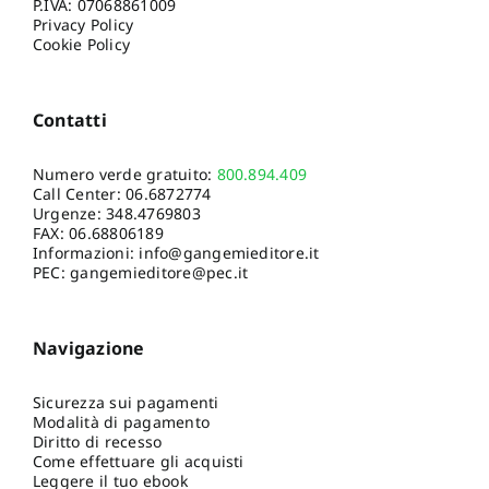
P.IVA: 07068861009
Privacy Policy
Cookie Policy
Contatti
Numero verde gratuito:
800.894.409
Call Center:
06.6872774
Urgenze:
348.4769803
FAX: 06.68806189
Informazioni:
info@gangemieditore.it
PEC: gangemieditore@pec.it
Navigazione
Sicurezza sui pagamenti
Modalità di pagamento
Diritto di recesso
Come effettuare gli acquisti
Leggere il tuo ebook