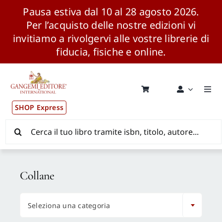
Pausa estiva dal 10 al 28 agosto 2026.
Per l’acquisto delle nostre edizioni vi
invitiamo a rivolgervi alle vostre librerie di
fiducia, fisiche e online.
Salta
al
contenuto
Togg
Navi
SHOP Express
Pubblicazioni
Cerca
per:
News ed Eventi
Collane
Distribuzione Wolrdwide

Seleziona una categoria
CONSIP / MEPA / ANVUR / CINECA