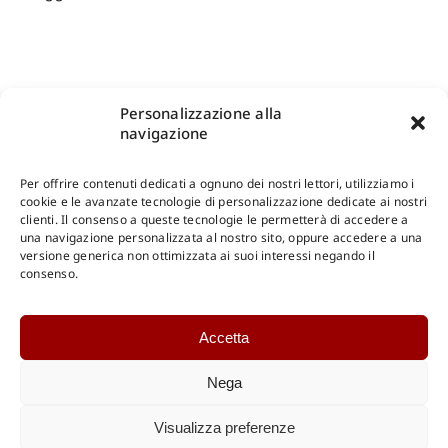
Personalizzazione alla
navigazione
Per offrire contenuti dedicati a ognuno dei nostri lettori, utilizziamo i
cookie e le avanzate tecnologie di personalizzazione dedicate ai nostri
clienti. Il consenso a queste tecnologie le permetterà di accedere a
una navigazione personalizzata al nostro sito, oppure accedere a una
Shop Gangemi Editore
-
Pagamenti Sicuri e anche Rateali
.
versione generica non ottimizzata ai suoi interessi negando il
consenso.
Catalogo Online
Accetta
CONSULTAZIONE
Catalogo Internazionale
Nega
Catalogo Online
DOWNLOAD
Visualizza preferenze
Catalogo Internazionale