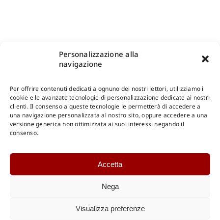
Personalizzazione alla
navigazione
Per offrire contenuti dedicati a ognuno dei nostri lettori, utilizziamo i
cookie e le avanzate tecnologie di personalizzazione dedicate ai nostri
clienti. Il consenso a queste tecnologie le permetterà di accedere a
una navigazione personalizzata al nostro sito, oppure accedere a una
Shop Gangemi Editore
-
Pagamenti Sicuri e anche Rateali
.
versione generica non ottimizzata ai suoi interessi negando il
consenso.
Catalogo Online
Accetta
CONSULTAZIONE
Catalogo Internazionale
Nega
Catalogo Online
DOWNLOAD
Visualizza preferenze
Catalogo Internazionale