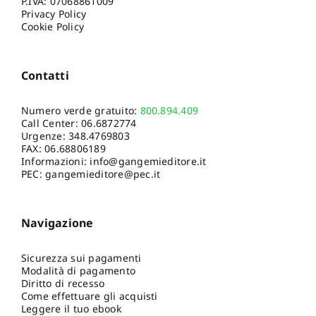
P.IVA: 07068861009
Privacy Policy
Cookie Policy
Contatti
Numero verde gratuito:
800.894.409
Call Center:
06.6872774
Urgenze:
348.4769803
FAX: 06.68806189
Informazioni:
info@gangemieditore.it
PEC: gangemieditore@pec.it
Navigazione
Sicurezza sui pagamenti
Modalità di pagamento
Diritto di recesso
Come effettuare gli acquisti
Leggere il tuo ebook