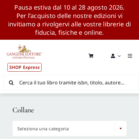
Pausa estiva dal 10 al 28 agosto 2026.
Per l’acquisto delle nostre edizioni vi
invitiamo a rivolgervi alle vostre librerie di
fiducia, fisiche e online.
Salta
al
contenuto
Togg
Navi
SHOP Express
Pubblicazioni
Cerca
per:
News ed Eventi
Collane
Distribuzione Wolrdwide

Seleziona una categoria
CONSIP / MEPA / ANVUR / CINECA