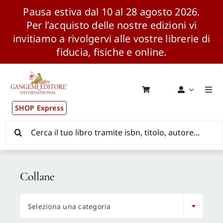
Pausa estiva dal 10 al 28 agosto 2026.
Per l’acquisto delle nostre edizioni vi
invitiamo a rivolgervi alle vostre librerie di
fiducia, fisiche e online.
Salta
al
contenuto
Togg
Navi
SHOP Express
Pubblicazioni
Cerca
per:
News ed Eventi
Collane
Distribuzione Wolrdwide

Seleziona una categoria
CONSIP / MEPA / ANVUR / CINECA