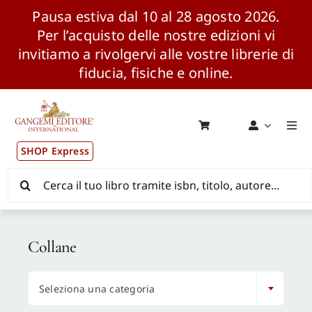
Pausa estiva dal 10 al 28 agosto 2026.
Per l’acquisto delle nostre edizioni vi
invitiamo a rivolgervi alle vostre librerie di
fiducia, fisiche e online.
Salta
al
contenuto
Togg
Navi
SHOP Express
Pubblicazioni
Cerca
per:
News ed Eventi
Collane
Distribuzione Wolrdwide

Seleziona una categoria
CONSIP / MEPA / ANVUR / CINECA