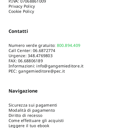
P.IVA: 07068861009
Privacy Policy
Cookie Policy
Contatti
Numero verde gratuito:
800.894.409
Call Center:
06.6872774
Urgenze:
348.4769803
FAX: 06.68806189
Informazioni:
info@gangemieditore.it
PEC: gangemieditore@pec.it
Navigazione
Sicurezza sui pagamenti
Modalità di pagamento
Diritto di recesso
Come effettuare gli acquisti
Leggere il tuo ebook