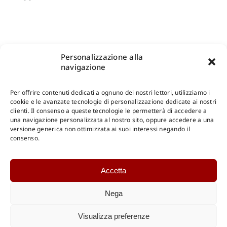
Personalizzazione alla
navigazione
Per offrire contenuti dedicati a ognuno dei nostri lettori, utilizziamo i
cookie e le avanzate tecnologie di personalizzazione dedicate ai nostri
clienti. Il consenso a queste tecnologie le permetterà di accedere a
una navigazione personalizzata al nostro sito, oppure accedere a una
Shop Gangemi Editore
-
Pagamenti Sicuri e anche Rateali
.
versione generica non ottimizzata ai suoi interessi negando il
consenso.
Catalogo Online
Accetta
CONSULTAZIONE
Catalogo Internazionale
Nega
Catalogo Online
DOWNLOAD
Visualizza preferenze
Catalogo Internazionale