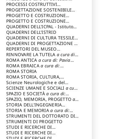
Sandro
PROCESSI COSTRUTTIVI
DELL'ARCHITETTURA
PROGETTAZIONE SOSTENIBILE
a cura di:
Ippoliti Alessandro
PARTECIPATA
PROGETTO E COSTRUZIONE
DELL’ARCHITETTURA
PROGETTO E COSTRUZIONE
SOSTENIBILE
QUADERNI DELL'ICPAL - Istituto
centrale per il restauro e la
QUADERNI DELL'ISTRID
conservazione del patrimonio
QUADERNI DI CULTURA TESSILE
a
archivistico e librario
cura di: Crispolti Livia
QUADERNI DI PROGETTAZIONE
a
cura di: Giura Longo Tommaso
REPERTORI DEL MUSEO
CENTRALE DEL RISORGIMENTO
RINNOVARE LA TUTELA
a cura di:
a
cura di: Pizzo Marco
Cicalò Enrico
ROMA ANTICA
a cura di: Pavia
Carlo
ROMA EBRAICA
a cura di:
Procaccia Claudio
ROMA STORIA
ROMA STORIA, CULTURA,
IMMAGINE
Scienze Neurologiche e del
a cura di: Fagiolo
Marcello
Comportamento
SCIENZE UMANE E SOCIALI
a cura
di: Iannizzi Salvatore
SPAZIO E SOCIETÀ
a cura di:
Cassetti Roberto
SPAZIO, MEMORIA, PROGETTO
a
cura di: Rossi Massimo
STORIA DELL'INGEGNERIA
STRUTTURALE IN ITALIA
STORIA E MEMORIA
a cura di:
a cura di:
Poretti Sergio
Rossi Lauro
STRUMENTI DEL DOTTORATO DI
RICERCA IN RILIEVO E
STRUMENTI DI PROGETTO
RAPPRESENTAZIONE
STUDI E RICERCHE DI
DELL’ARCHITETTURA E
ARCHEOLOGIA IN SICILIA
STUDI E RICERCHE DI
a cura
DELL’AMBIENTE
di: Pelagatti Paola
ARCHITETTURA del Dipartimento
STUDI E RICERCHE DI
a cura di: Migliari