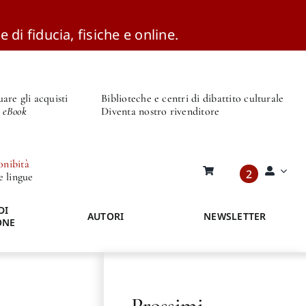
e di fiducia, fisiche e online.
are gli acquisti
Biblioteche e centri di dibattito culturale
o eBook
Diventa nostro rivenditore
onibità
2
re lingue
DI
AUTORI
NEWSLETTER
ONE
Prossimi