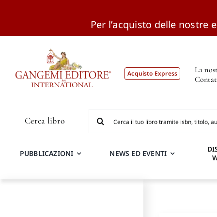
Per l’acquisto delle nostre ed
Salta
al
contenuto
La nost
Acquisto Express
Contat
Cerca
Cerca libro
per:
DI
PUBBLICAZIONI
NEWS ED EVENTI