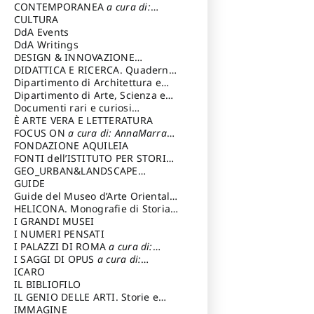
Magnani Lauro
Selvaggi Giuseppe
CONTEMPORANEA
a cura di:
Gubinelli Luna
CULTURA
DdA Events
DdA Writings
DESIGN & INNOVAZIONE
TECNOLOGICA
DIDATTICA E RICERCA. Quaderni
a cura di: Vallicelli
Andrea
della Scuola
Dipartimento di Architettura e
Analisi della Città Mediterranea
Dipartimento di Arte, Scienza e
Tecnica del Costuire
Documenti rari e curiosi
dall'Archivio Segreto
È ARTE VERA E LETTERATURA
FOCUS ON
a cura di: AnnaMarra
Contemporanea
FONDAZIONE AQUILEIA
FONTI dell’ISTITUTO PER STORIA
DEL RISORGIMENTO
GEO_URBAN&LANDSCAPE
PLANNING (GULP)
GUIDE
a cura di:
Trusiani Elio
Guide del Museo d’Arte Orientale
“Giuseppe Tucci”
HELICONA. Monografie di Storia
dell'Arte
I GRANDI MUSEI
a cura di: Gallo Marco
I NUMERI PENSATI
I PALAZZI DI ROMA
a cura di:
Ippoliti Alessandro
I SAGGI DI OPUS
a cura di:
Scalesse Tommaso
ICARO
IL BIBLIOFILO
IL GENIO DELLE ARTI. Storie e
interpretazione
IMMAGINE