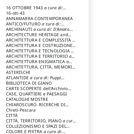
16 OTTOBRE 1943
a cura di:
Pezzetti Marcello
16-ott-43
ANNAMARRA CONTEMPORANEA
ANTICO/FUTURO
a cura di:
Varagnoli Claudio
ARCHINAUTI
a cura di: D'Amato
Claudio
ARCHITECTURE HERITAGE and
DESIGN
ARCHITETTURA E COMPLESSITÀ
a
cura di: Piva Antonio
ARCHITETTURA E COSTRUZIONE
a
cura di: Poretti Sergio
ARCHITETTURA E TECNOLOGIA
a
cura di: Carrara Gianfranco
ARCHITETTURA E TERRITORIO
a
cura di: Pietrogrande Enrico
ARCHITETTURA ENIGMATICA
a
cura di: Lenci Ruggero
ARCHITETTURA, CITTÀ, MEMORIA
a cura di: Valeriani Enrico
ASTERISCHI
ATLANTIDE
a cura di: Puppi
Lionello
BIBLIOTECA DI GIANO
CARTE SCOPERTE dell’Archivio
Storico Capitolino
CASE, QUARTIERI e PAESAGGI
CATALOGHI MOSTRE
CHIAROSCURO. RICERCHE DI
STORIA E STORIA DELL'ARTE
Chieti-Pescara
a
cura di: Di Carpegna Falconieri
CITTÀ
Tommaso
CITTÀ, TERRITORIO, PIANO
a cura
di: Imbesi Giuseppe
COLLEZIONISMO E SPAZI DEL
COLLEZIONISMO
COLORE E PIETRA
a cura di:
a cura di: