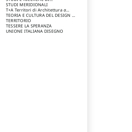
Riccardo
di Architettura Università degli
ARCHITETTURA del Dipartimento
STUDI MERIDIONALI
Studi G. d' Annunzio
di Architettura Università degli
T+A Territori di Architettura
a
Studi G. d' Annunzio, Chieti-
cura di: Ramazzotti Luigi
TEORIA E CULTURA DEL DESIGN
a
Pescara
cura di: Furlanis Giuseppe
TERRITORIO
a cura di: Fusero Paolo
TESSERE LA SPERANZA
UNIONE ITALIANA DISEGNO