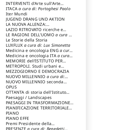
INTERVENTI d'Arte sull'Arte
dedicata alla cultura della
ITACA
a cura di: Portoghesi Paolo
conservazione d’arte
Iter Mundi
a cura di:
Fondazione Paola Droghetti onlus
JUGEND DRANG UND AKTION
LA NUOVA ALLENZA:
ARCHITETTURA & AMBIENTE
LAZIO RITROVATO ricerche e
restauri
LE RAGIONI DELL'UOMO
a cura di:
Lombardi Satriani Luigi
Le Storie della Storia
LUXFLUX
a cura di: Lux Simonetta
Medicina e oncologia ENG
a cura
di: Lopez Massimo
Medicina e oncologia ITA
a cura
di: Lopez Massimo
MEMORIE dell’ISTITUTO PER
STORIA DEL RISORGIMENTO
METROPOLI. Studi urbani e
regionali
MEZZOGIORNO E DEMOCRAZIA
NUOVO MILLENNIO
a cura di:
Capaldo Pellegrino
NUOVO MILLENNIO seconda
serie
OPUS
a cura di: Mercadante
Francesco
OTTANTA di storia dell'Istituto
storia dell’Istituto
Paesaggi / Landscapes
a cura di:
Cavalieri Patrizia
PAESAGGI IN TRASFORMAZIONE
a
cura di: Corti Enrico A.
PIANIFICAZIONE TERRITORIALE
URBANISTICA ED AMBIENTALE
PIANO
a
cura di: Costa Enrico
PIANO EFFE
Premi Presidente della
Repubblica
PRESENZE
a cura di: Benedetti