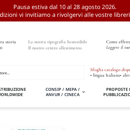
Pausa estiva dal 10 al 28 agosto 2026.
izioni vi invitiamo a rivolgervi alle vostre libreri
ra storia
La nostra tipografia Sostenibile
Come effettu
Leggere il tu
ti
Il nostro centro allestimento
Sfoglia catalogo disp
• lingua Italiana
• alt
STRIBUZIONE
CONSIP / MEPA /
PROPOSTE 
WORLDWIDE
ANVUR / CINECA
PUBBLICAZI