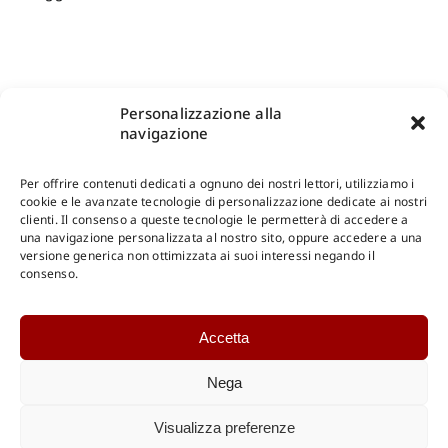
Personalizzazione alla
navigazione
Per offrire contenuti dedicati a ognuno dei nostri lettori, utilizziamo i
cookie e le avanzate tecnologie di personalizzazione dedicate ai nostri
clienti. Il consenso a queste tecnologie le permetterà di accedere a
una navigazione personalizzata al nostro sito, oppure accedere a una
Shop Gangemi Editore
-
Pagamenti Sicuri e anche Rateali
.
versione generica non ottimizzata ai suoi interessi negando il
consenso.
Catalogo Online
Accetta
CONSULTAZIONE
Catalogo Internazionale
Nega
Catalogo Online
DOWNLOAD
Visualizza preferenze
Catalogo Internazionale