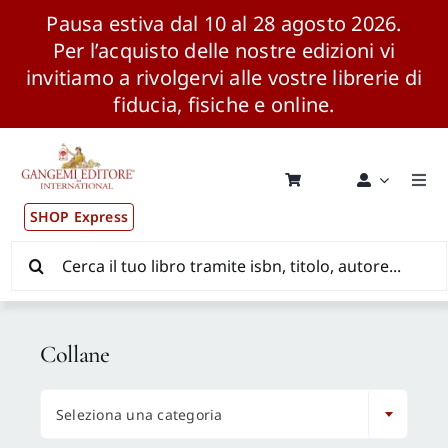
Pausa estiva dal 10 al 28 agosto 2026.
Per l’acquisto delle nostre edizioni vi
invitiamo a rivolgervi alle vostre librerie di
fiducia, fisiche e online.
Salta
al
contenuto
Togg
Navi
SHOP Express
Pubblicazioni
Cerca
per:
News ed Eventi
Collane
Distribuzione Wolrdwide

Seleziona una categoria
CONSIP / MEPA / ANVUR / CINECA