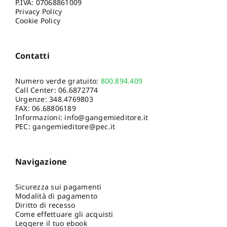
P.IVA: 07068861009
Privacy Policy
Cookie Policy
Contatti
Numero verde gratuito:
800.894.409
Call Center:
06.6872774
Urgenze:
348.4769803
FAX: 06.68806189
Informazioni:
info@gangemieditore.it
PEC: gangemieditore@pec.it
Navigazione
Sicurezza sui pagamenti
Modalità di pagamento
Diritto di recesso
Come effettuare gli acquisti
Leggere il tuo ebook