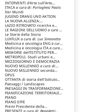
INTERVENTI d'Arte sull'Arte
dedicata alla cultura della
ITACA
a cura di: Portoghesi Paolo
conservazione d’arte
Iter Mundi
a cura di:
Fondazione Paola Droghetti onlus
JUGEND DRANG UND AKTION
LA NUOVA ALLENZA:
ARCHITETTURA & AMBIENTE
LAZIO RITROVATO ricerche e
restauri
LE RAGIONI DELL'UOMO
a cura di:
Lombardi Satriani Luigi
Le Storie della Storia
LUXFLUX
a cura di: Lux Simonetta
Medicina e oncologia ENG
a cura
di: Lopez Massimo
Medicina e oncologia ITA
a cura
di: Lopez Massimo
MEMORIE dell’ISTITUTO PER
STORIA DEL RISORGIMENTO
METROPOLI. Studi urbani e
regionali
MEZZOGIORNO E DEMOCRAZIA
NUOVO MILLENNIO
a cura di:
Capaldo Pellegrino
NUOVO MILLENNIO seconda
serie
OPUS
a cura di: Mercadante
Francesco
OTTANTA di storia dell'Istituto
storia dell’Istituto
Paesaggi / Landscapes
a cura di:
Cavalieri Patrizia
PAESAGGI IN TRASFORMAZIONE
a
cura di: Corti Enrico A.
PIANIFICAZIONE TERRITORIALE
URBANISTICA ED AMBIENTALE
PIANO
a
cura di: Costa Enrico
PIANO EFFE
Premi Presidente della
Repubblica
PRESENZE
a cura di: Benedetti