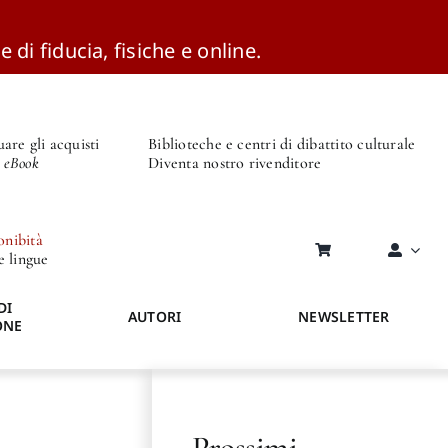
e di fiducia, fisiche e online.
are gli acquisti
Biblioteche e centri di dibattito culturale
o eBook
Diventa nostro rivenditore
onibità
re lingue
DI
AUTORI
NEWSLETTER
ONE
Prossimi