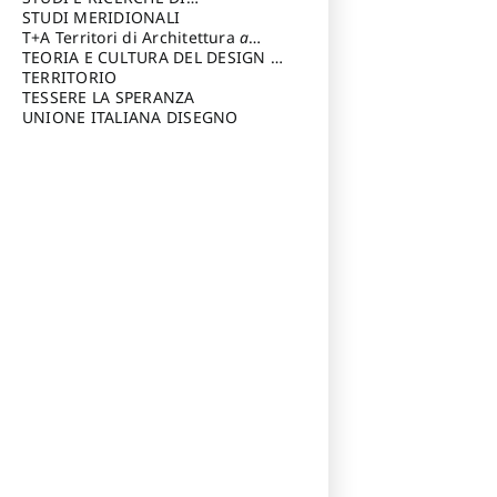
Riccardo
di Architettura Università degli
ARCHITETTURA del Dipartimento
STUDI MERIDIONALI
Studi G. d' Annunzio
di Architettura Università degli
T+A Territori di Architettura
a
Studi G. d' Annunzio, Chieti-
cura di: Ramazzotti Luigi
TEORIA E CULTURA DEL DESIGN
a
Pescara
cura di: Furlanis Giuseppe
TERRITORIO
a cura di: Fusero Paolo
TESSERE LA SPERANZA
UNIONE ITALIANA DISEGNO