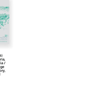
ti
ia,
ia /
age
ory,
d