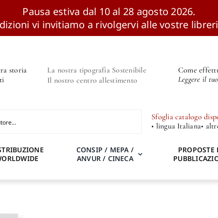
Pausa estiva dal 10 al 28 agosto 2026.
izioni vi invitiamo a rivolgervi alle vostre libreri
ra storia
La nostra tipografia Sostenibile
Come effettu
Leggere il tu
ti
Il nostro centro allestimento
Sfoglia catalogo disp
• lingua Italiana
• alt
STRIBUZIONE
CONSIP / MEPA /
PROPOSTE 
WORLDWIDE
ANVUR / CINECA
PUBBLICAZI