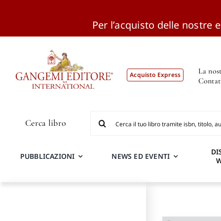
Per l’acquisto delle nostre ed
Salta
al
contenuto
La nost
Acquisto Express
Contat
Cerca
Cerca libro
per:
DI
PUBBLICAZIONI
NEWS ED EVENTI