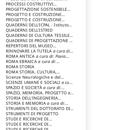
Sandro
PROCESSI COSTRUTTIVI
DELL'ARCHITETTURA
PROGETTAZIONE SOSTENIBILE
a cura di:
Ippoliti Alessandro
PARTECIPATA
PROGETTO E COSTRUZIONE
DELL’ARCHITETTURA
PROGETTO E COSTRUZIONE
SOSTENIBILE
QUADERNI DELL'ICPAL - Istituto
centrale per il restauro e la
QUADERNI DELL'ISTRID
conservazione del patrimonio
QUADERNI DI CULTURA TESSILE
a
archivistico e librario
cura di: Crispolti Livia
QUADERNI DI PROGETTAZIONE
a
cura di: Giura Longo Tommaso
REPERTORI DEL MUSEO
CENTRALE DEL RISORGIMENTO
RINNOVARE LA TUTELA
a cura di:
a
cura di: Pizzo Marco
Cicalò Enrico
ROMA ANTICA
a cura di: Pavia
Carlo
ROMA EBRAICA
a cura di:
Procaccia Claudio
ROMA STORIA
ROMA STORIA, CULTURA,
IMMAGINE
Scienze Neurologiche e del
a cura di: Fagiolo
Marcello
Comportamento
SCIENZE UMANE E SOCIALI
a cura
di: Iannizzi Salvatore
SPAZIO E SOCIETÀ
a cura di:
Cassetti Roberto
SPAZIO, MEMORIA, PROGETTO
a
cura di: Rossi Massimo
STORIA DELL'INGEGNERIA
STRUTTURALE IN ITALIA
STORIA E MEMORIA
a cura di:
a cura di:
Poretti Sergio
Rossi Lauro
STRUMENTI DEL DOTTORATO DI
RICERCA IN RILIEVO E
STRUMENTI DI PROGETTO
RAPPRESENTAZIONE
STUDI E RICERCHE DI
DELL’ARCHITETTURA E
ARCHEOLOGIA IN SICILIA
STUDI E RICERCHE DI
a cura
DELL’AMBIENTE
di: Pelagatti Paola
ARCHITETTURA del Dipartimento
STUDI E RICERCHE DI
a cura di: Migliari