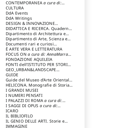
Magnani Lauro
Selvaggi Giuseppe
CONTEMPORANEA
a cura di:
Gubinelli Luna
CULTURA
DdA Events
DdA Writings
DESIGN & INNOVAZIONE
TECNOLOGICA
DIDATTICA E RICERCA. Quaderni
a cura di: Vallicelli
Andrea
della Scuola
Dipartimento di Architettura e
Analisi della Città Mediterranea
Dipartimento di Arte, Scienza e
Tecnica del Costuire
Documenti rari e curiosi
dall'Archivio Segreto
È ARTE VERA E LETTERATURA
FOCUS ON
a cura di: AnnaMarra
Contemporanea
FONDAZIONE AQUILEIA
FONTI dell’ISTITUTO PER STORIA
DEL RISORGIMENTO
GEO_URBAN&LANDSCAPE
PLANNING (GULP)
GUIDE
a cura di:
Trusiani Elio
Guide del Museo d’Arte Orientale
“Giuseppe Tucci”
HELICONA. Monografie di Storia
dell'Arte
I GRANDI MUSEI
a cura di: Gallo Marco
I NUMERI PENSATI
I PALAZZI DI ROMA
a cura di:
Ippoliti Alessandro
I SAGGI DI OPUS
a cura di:
Scalesse Tommaso
ICARO
IL BIBLIOFILO
IL GENIO DELLE ARTI. Storie e
interpretazione
IMMAGINE