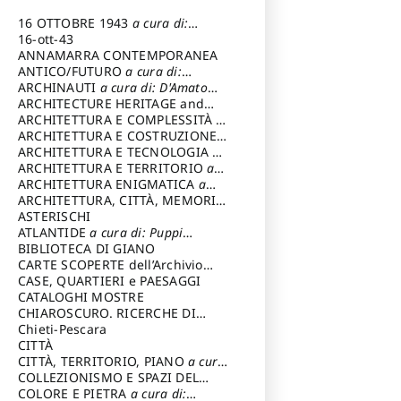
16 OTTOBRE 1943
a cura di:
Pezzetti Marcello
16-ott-43
ANNAMARRA CONTEMPORANEA
ANTICO/FUTURO
a cura di:
Varagnoli Claudio
ARCHINAUTI
a cura di: D'Amato
Claudio
ARCHITECTURE HERITAGE and
DESIGN
ARCHITETTURA E COMPLESSITÀ
a
cura di: Piva Antonio
ARCHITETTURA E COSTRUZIONE
a
cura di: Poretti Sergio
ARCHITETTURA E TECNOLOGIA
a
cura di: Carrara Gianfranco
ARCHITETTURA E TERRITORIO
a
cura di: Pietrogrande Enrico
ARCHITETTURA ENIGMATICA
a
cura di: Lenci Ruggero
ARCHITETTURA, CITTÀ, MEMORIA
a cura di: Valeriani Enrico
ASTERISCHI
ATLANTIDE
a cura di: Puppi
Lionello
BIBLIOTECA DI GIANO
CARTE SCOPERTE dell’Archivio
Storico Capitolino
CASE, QUARTIERI e PAESAGGI
CATALOGHI MOSTRE
CHIAROSCURO. RICERCHE DI
STORIA E STORIA DELL'ARTE
Chieti-Pescara
a
cura di: Di Carpegna Falconieri
CITTÀ
Tommaso
CITTÀ, TERRITORIO, PIANO
a cura
di: Imbesi Giuseppe
COLLEZIONISMO E SPAZI DEL
COLLEZIONISMO
COLORE E PIETRA
a cura di:
a cura di: