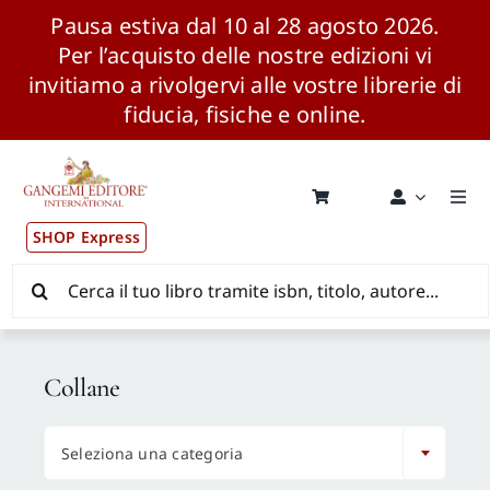
Pausa estiva dal 10 al 28 agosto 2026.
Per l’acquisto delle nostre edizioni vi
invitiamo a rivolgervi alle vostre librerie di
fiducia, fisiche e online.
Salta
al
contenuto
Togg
Navi
SHOP Express
Pubblicazioni
Cerca
per:
News ed Eventi
Collane
Distribuzione Wolrdwide

Seleziona una categoria
CONSIP / MEPA / ANVUR / CINECA