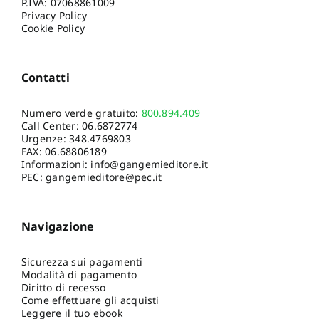
P.IVA: 07068861009
Privacy Policy
Cookie Policy
Contatti
Numero verde gratuito:
800.894.409
Call Center:
06.6872774
Urgenze:
348.4769803
FAX: 06.68806189
Informazioni:
info@gangemieditore.it
PEC: gangemieditore@pec.it
Navigazione
Sicurezza sui pagamenti
Modalità di pagamento
Diritto di recesso
Come effettuare gli acquisti
Leggere il tuo ebook