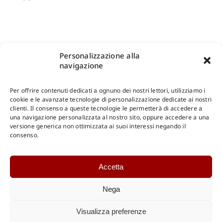
Personalizzazione alla
navigazione
Per offrire contenuti dedicati a ognuno dei nostri lettori, utilizziamo i
cookie e le avanzate tecnologie di personalizzazione dedicate ai nostri
clienti. Il consenso a queste tecnologie le permetterà di accedere a
una navigazione personalizzata al nostro sito, oppure accedere a una
Shop Gangemi Editore
-
Pagamenti Sicuri e anche Rateali
.
versione generica non ottimizzata ai suoi interessi negando il
consenso.
Catalogo Online
Accetta
CONSULTAZIONE
Catalogo Internazionale
Nega
Catalogo Online
DOWNLOAD
Visualizza preferenze
Catalogo Internazionale