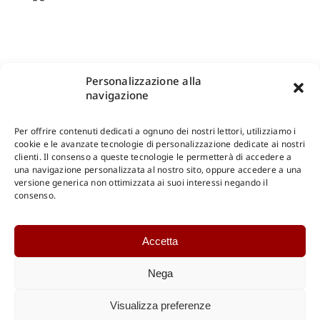
Personalizzazione alla
navigazione
Per offrire contenuti dedicati a ognuno dei nostri lettori, utilizziamo i
cookie e le avanzate tecnologie di personalizzazione dedicate ai nostri
clienti. Il consenso a queste tecnologie le permetterà di accedere a
una navigazione personalizzata al nostro sito, oppure accedere a una
Shop Gangemi Editore
-
Pagamenti Sicuri e anche Rateali
.
versione generica non ottimizzata ai suoi interessi negando il
consenso.
Catalogo Online
Accetta
CONSULTAZIONE
Catalogo Internazionale
Nega
Catalogo Online
DOWNLOAD
Visualizza preferenze
Catalogo Internazionale