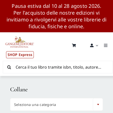
Pausa estiva dal 10 al 28 agosto 2026.
Per l’acquisto delle nostre edizioni vi
invitiamo a rivolgervi alle vostre librerie di
fiducia, fisiche e online.
Salta
al
contenuto
Togg
Navi
SHOP Express
Pubblicazioni
Cerca
per:
News ed Eventi
Collane
Distribuzione Wolrdwide

Seleziona una categoria
CONSIP / MEPA / ANVUR / CINECA