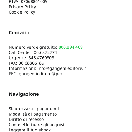
P.IVA: 07068861009
Privacy Policy
Cookie Policy
Contatti
Numero verde gratuito:
800.894.409
Call Center:
06.6872774
Urgenze:
348.4769803
FAX: 06.68806189
Informazioni:
info@gangemieditore.it
PEC: gangemieditore@pec.it
Navigazione
Sicurezza sui pagamenti
Modalità di pagamento
Diritto di recesso
Come effettuare gli acquisti
Leggere il tuo ebook