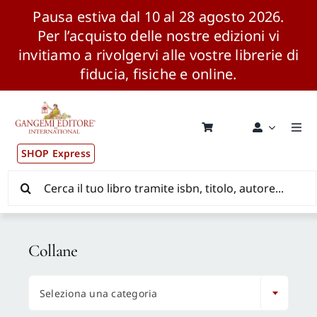
Pausa estiva dal 10 al 28 agosto 2026.
Per l’acquisto delle nostre edizioni vi
invitiamo a rivolgervi alle vostre librerie di
fiducia, fisiche e online.
Salta
al
contenuto
Togg
Navi
SHOP Express
Pubblicazioni
Cerca
per:
News ed Eventi
Collane
Distribuzione Wolrdwide

Seleziona una categoria
CONSIP / MEPA / ANVUR / CINECA