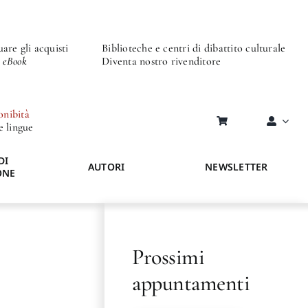
are gli acquisti
Biblioteche e centri di dibattito culturale
o eBook
Diventa nostro rivenditore
onibità
re lingue
DI
AUTORI
NEWSLETTER
ONE
Prossimi
appuntamenti