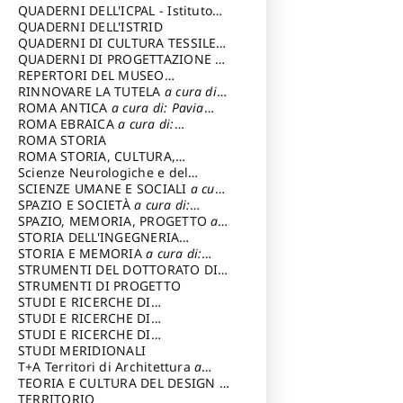
SOSTENIBILE
QUADERNI DELL'ICPAL - Istituto
centrale per il restauro e la
QUADERNI DELL'ISTRID
conservazione del patrimonio
QUADERNI DI CULTURA TESSILE
a
archivistico e librario
cura di: Crispolti Livia
QUADERNI DI PROGETTAZIONE
a
cura di: Giura Longo Tommaso
REPERTORI DEL MUSEO
CENTRALE DEL RISORGIMENTO
RINNOVARE LA TUTELA
a cura di:
a
cura di: Pizzo Marco
Cicalò Enrico
ROMA ANTICA
a cura di: Pavia
Carlo
ROMA EBRAICA
a cura di:
Procaccia Claudio
ROMA STORIA
ROMA STORIA, CULTURA,
IMMAGINE
Scienze Neurologiche e del
a cura di: Fagiolo
Marcello
Comportamento
SCIENZE UMANE E SOCIALI
a cura
di: Iannizzi Salvatore
SPAZIO E SOCIETÀ
a cura di:
Cassetti Roberto
SPAZIO, MEMORIA, PROGETTO
a
cura di: Rossi Massimo
STORIA DELL'INGEGNERIA
STRUTTURALE IN ITALIA
STORIA E MEMORIA
a cura di:
a cura di:
Poretti Sergio
Rossi Lauro
STRUMENTI DEL DOTTORATO DI
RICERCA IN RILIEVO E
STRUMENTI DI PROGETTO
RAPPRESENTAZIONE
STUDI E RICERCHE DI
DELL’ARCHITETTURA E
ARCHEOLOGIA IN SICILIA
STUDI E RICERCHE DI
a cura
DELL’AMBIENTE
di: Pelagatti Paola
ARCHITETTURA del Dipartimento
STUDI E RICERCHE DI
a cura di: Migliari
Riccardo
di Architettura Università degli
ARCHITETTURA del Dipartimento
STUDI MERIDIONALI
Studi G. d' Annunzio
di Architettura Università degli
T+A Territori di Architettura
a
Studi G. d' Annunzio, Chieti-
cura di: Ramazzotti Luigi
TEORIA E CULTURA DEL DESIGN
a
Pescara
cura di: Furlanis Giuseppe
TERRITORIO
a cura di: Fusero Paolo