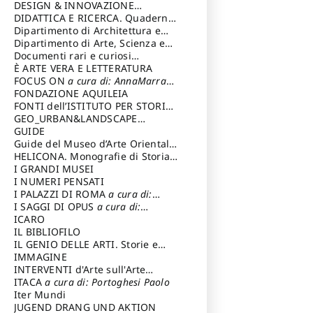
DESIGN & INNOVAZIONE
TECNOLOGICA
DIDATTICA E RICERCA. Quaderni
a cura di: Vallicelli
Andrea
della Scuola
Dipartimento di Architettura e
Analisi della Città Mediterranea
Dipartimento di Arte, Scienza e
Tecnica del Costuire
Documenti rari e curiosi
dall'Archivio Segreto
È ARTE VERA E LETTERATURA
FOCUS ON
a cura di: AnnaMarra
Contemporanea
FONDAZIONE AQUILEIA
FONTI dell’ISTITUTO PER STORIA
DEL RISORGIMENTO
GEO_URBAN&LANDSCAPE
PLANNING (GULP)
GUIDE
a cura di:
Trusiani Elio
Guide del Museo d’Arte Orientale
“Giuseppe Tucci”
HELICONA. Monografie di Storia
dell'Arte
I GRANDI MUSEI
a cura di: Gallo Marco
I NUMERI PENSATI
I PALAZZI DI ROMA
a cura di:
Ippoliti Alessandro
I SAGGI DI OPUS
a cura di:
Scalesse Tommaso
ICARO
IL BIBLIOFILO
IL GENIO DELLE ARTI. Storie e
interpretazione
IMMAGINE
INTERVENTI d'Arte sull'Arte
dedicata alla cultura della
ITACA
a cura di: Portoghesi Paolo
conservazione d’arte
Iter Mundi
a cura di:
Fondazione Paola Droghetti onlus
JUGEND DRANG UND AKTION