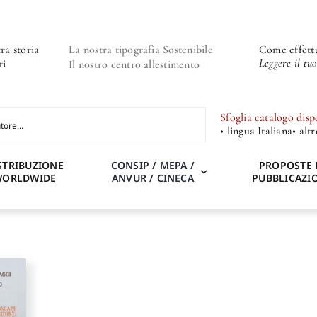
ra storia
La nostra tipografia Sostenibile
Come effettu
Leggere il tu
ti
Il nostro centro allestimento
Sfoglia catalogo disp
• lingua Italiana
• alt
STRIBUZIONE
CONSIP / MEPA /
PROPOSTE 
WORLDWIDE
ANVUR / CINECA
PUBBLICAZI