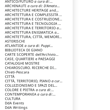
ANTICO/FUTURO
a cura di:
Varagnoli Claudio
ARCHINAUTI
a cura di: D'Amato
Claudio
ARCHITECTURE HERITAGE and
DESIGN
ARCHITETTURA E COMPLESSITÀ
a
cura di: Piva Antonio
ARCHITETTURA E COSTRUZIONE
a
cura di: Poretti Sergio
ARCHITETTURA E TECNOLOGIA
a
cura di: Carrara Gianfranco
ARCHITETTURA E TERRITORIO
a
cura di: Pietrogrande Enrico
ARCHITETTURA ENIGMATICA
a
cura di: Lenci Ruggero
ARCHITETTURA, CITTÀ, MEMORIA
a cura di: Valeriani Enrico
ASTERISCHI
ATLANTIDE
a cura di: Puppi
Lionello
BIBLIOTECA DI GIANO
CARTE SCOPERTE dell’Archivio
Storico Capitolino
CASE, QUARTIERI e PAESAGGI
CATALOGHI MOSTRE
CHIAROSCURO. RICERCHE DI
STORIA E STORIA DELL'ARTE
Chieti-Pescara
a
cura di: Di Carpegna Falconieri
CITTÀ
Tommaso
CITTÀ, TERRITORIO, PIANO
a cura
di: Imbesi Giuseppe
COLLEZIONISMO E SPAZI DEL
COLLEZIONISMO
COLORE E PIETRA
a cura di:
a cura di:
Magnani Lauro
Selvaggi Giuseppe
CONTEMPORANEA
a cura di:
Gubinelli Luna
CULTURA
DdA Events
DdA Writings