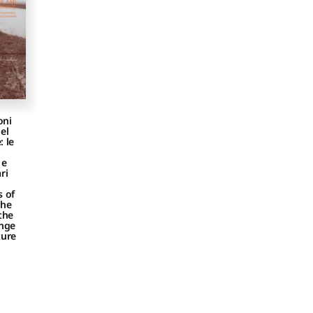
oni
el
: le
 e
ri
s of
the
 the
ange
ture