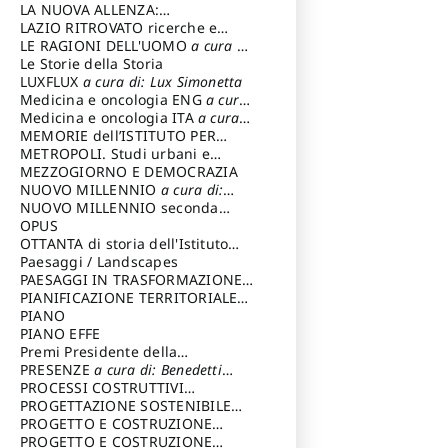
LA NUOVA ALLENZA:
ARCHITETTURA & AMBIENTE
LAZIO RITROVATO ricerche e
restauri
LE RAGIONI DELL'UOMO
a cura di:
Lombardi Satriani Luigi
Le Storie della Storia
LUXFLUX
a cura di: Lux Simonetta
Medicina e oncologia ENG
a cura
di: Lopez Massimo
Medicina e oncologia ITA
a cura
di: Lopez Massimo
MEMORIE dell’ISTITUTO PER
STORIA DEL RISORGIMENTO
METROPOLI. Studi urbani e
regionali
MEZZOGIORNO E DEMOCRAZIA
NUOVO MILLENNIO
a cura di:
Capaldo Pellegrino
NUOVO MILLENNIO seconda
serie
OPUS
a cura di: Mercadante
Francesco
OTTANTA di storia dell'Istituto
storia dell’Istituto
Paesaggi / Landscapes
a cura di:
Cavalieri Patrizia
PAESAGGI IN TRASFORMAZIONE
a
cura di: Corti Enrico A.
PIANIFICAZIONE TERRITORIALE
URBANISTICA ED AMBIENTALE
PIANO
a
cura di: Costa Enrico
PIANO EFFE
Premi Presidente della
Repubblica
PRESENZE
a cura di: Benedetti
Sandro
PROCESSI COSTRUTTIVI
DELL'ARCHITETTURA
PROGETTAZIONE SOSTENIBILE
a cura di:
Ippoliti Alessandro
PARTECIPATA
PROGETTO E COSTRUZIONE
DELL’ARCHITETTURA
PROGETTO E COSTRUZIONE