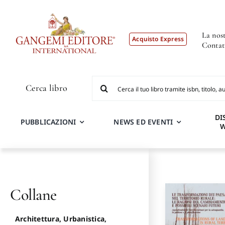
Salta
al
contenuto
La nost
Acquisto Express
Contat
Cerca
Cerca libro
per:
DI
PUBBLICAZIONI
NEWS ED EVENTI
Collane
Architettura, Urbanistica,