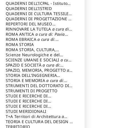
SOSTENIBILE
QUADERNI DELL'ICPAL - Istituto
centrale per il restauro e la
QUADERNI DELL'ISTRID
conservazione del patrimonio
QUADERNI DI CULTURA TESSILE
a
archivistico e librario
cura di: Crispolti Livia
QUADERNI DI PROGETTAZIONE
a
cura di: Giura Longo Tommaso
REPERTORI DEL MUSEO
CENTRALE DEL RISORGIMENTO
RINNOVARE LA TUTELA
a cura di:
a
cura di: Pizzo Marco
Cicalò Enrico
ROMA ANTICA
a cura di: Pavia
Carlo
ROMA EBRAICA
a cura di:
Procaccia Claudio
ROMA STORIA
ROMA STORIA, CULTURA,
IMMAGINE
Scienze Neurologiche e del
a cura di: Fagiolo
Marcello
Comportamento
SCIENZE UMANE E SOCIALI
a cura
di: Iannizzi Salvatore
SPAZIO E SOCIETÀ
a cura di:
Cassetti Roberto
SPAZIO, MEMORIA, PROGETTO
a
cura di: Rossi Massimo
STORIA DELL'INGEGNERIA
STRUTTURALE IN ITALIA
STORIA E MEMORIA
a cura di:
a cura di:
Poretti Sergio
Rossi Lauro
STRUMENTI DEL DOTTORATO DI
RICERCA IN RILIEVO E
STRUMENTI DI PROGETTO
RAPPRESENTAZIONE
STUDI E RICERCHE DI
DELL’ARCHITETTURA E
ARCHEOLOGIA IN SICILIA
STUDI E RICERCHE DI
a cura
DELL’AMBIENTE
di: Pelagatti Paola
ARCHITETTURA del Dipartimento
STUDI E RICERCHE DI
a cura di: Migliari
Riccardo
di Architettura Università degli
ARCHITETTURA del Dipartimento
STUDI MERIDIONALI
Studi G. d' Annunzio
di Architettura Università degli
T+A Territori di Architettura
a
Studi G. d' Annunzio, Chieti-
cura di: Ramazzotti Luigi
TEORIA E CULTURA DEL DESIGN
a
Pescara
cura di: Furlanis Giuseppe
TERRITORIO
a cura di: Fusero Paolo