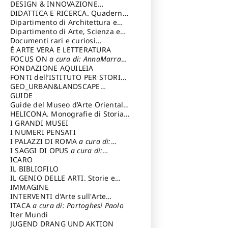
DESIGN & INNOVAZIONE
TECNOLOGICA
DIDATTICA E RICERCA. Quaderni
a cura di: Vallicelli
Andrea
della Scuola
Dipartimento di Architettura e
Analisi della Città Mediterranea
Dipartimento di Arte, Scienza e
Tecnica del Costuire
Documenti rari e curiosi
dall'Archivio Segreto
È ARTE VERA E LETTERATURA
FOCUS ON
a cura di: AnnaMarra
Contemporanea
FONDAZIONE AQUILEIA
FONTI dell’ISTITUTO PER STORIA
DEL RISORGIMENTO
GEO_URBAN&LANDSCAPE
PLANNING (GULP)
GUIDE
a cura di:
Trusiani Elio
Guide del Museo d’Arte Orientale
“Giuseppe Tucci”
HELICONA. Monografie di Storia
dell'Arte
I GRANDI MUSEI
a cura di: Gallo Marco
I NUMERI PENSATI
I PALAZZI DI ROMA
a cura di:
Ippoliti Alessandro
I SAGGI DI OPUS
a cura di:
Scalesse Tommaso
ICARO
IL BIBLIOFILO
IL GENIO DELLE ARTI. Storie e
interpretazione
IMMAGINE
INTERVENTI d'Arte sull'Arte
dedicata alla cultura della
ITACA
a cura di: Portoghesi Paolo
conservazione d’arte
Iter Mundi
a cura di:
Fondazione Paola Droghetti onlus
JUGEND DRANG UND AKTION