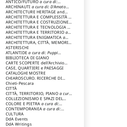
ANTICO/FUTURO
a cura di:
Varagnoli Claudio
ARCHINAUTI
a cura di: D'Amato
Claudio
ARCHITECTURE HERITAGE and
DESIGN
ARCHITETTURA E COMPLESSITÀ
a
cura di: Piva Antonio
ARCHITETTURA E COSTRUZIONE
a
cura di: Poretti Sergio
ARCHITETTURA E TECNOLOGIA
a
cura di: Carrara Gianfranco
ARCHITETTURA E TERRITORIO
a
cura di: Pietrogrande Enrico
ARCHITETTURA ENIGMATICA
a
cura di: Lenci Ruggero
ARCHITETTURA, CITTÀ, MEMORIA
a cura di: Valeriani Enrico
ASTERISCHI
ATLANTIDE
a cura di: Puppi
Lionello
BIBLIOTECA DI GIANO
CARTE SCOPERTE dell’Archivio
Storico Capitolino
CASE, QUARTIERI e PAESAGGI
CATALOGHI MOSTRE
CHIAROSCURO. RICERCHE DI
STORIA E STORIA DELL'ARTE
Chieti-Pescara
a
cura di: Di Carpegna Falconieri
CITTÀ
Tommaso
CITTÀ, TERRITORIO, PIANO
a cura
di: Imbesi Giuseppe
COLLEZIONISMO E SPAZI DEL
COLLEZIONISMO
COLORE E PIETRA
a cura di:
a cura di:
Magnani Lauro
Selvaggi Giuseppe
CONTEMPORANEA
a cura di:
Gubinelli Luna
CULTURA
DdA Events
DdA Writings