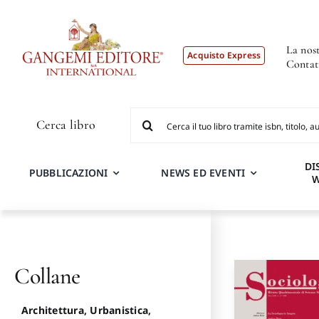
Salta
al
contenuto
La nost
Acquisto Express
Contat
Cerca
Cerca libro
per:
DI
PUBBLICAZIONI
NEWS ED EVENTI
Collane
Architettura, Urbanistica,