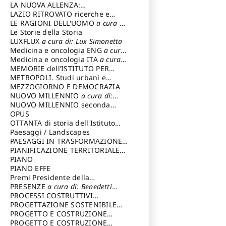
LA NUOVA ALLENZA:
ARCHITETTURA & AMBIENTE
LAZIO RITROVATO ricerche e
restauri
LE RAGIONI DELL'UOMO
a cura di:
Lombardi Satriani Luigi
Le Storie della Storia
LUXFLUX
a cura di: Lux Simonetta
Medicina e oncologia ENG
a cura
di: Lopez Massimo
Medicina e oncologia ITA
a cura
di: Lopez Massimo
MEMORIE dell’ISTITUTO PER
STORIA DEL RISORGIMENTO
METROPOLI. Studi urbani e
regionali
MEZZOGIORNO E DEMOCRAZIA
NUOVO MILLENNIO
a cura di:
Capaldo Pellegrino
NUOVO MILLENNIO seconda
serie
OPUS
a cura di: Mercadante
Francesco
OTTANTA di storia dell'Istituto
storia dell’Istituto
Paesaggi / Landscapes
a cura di:
Cavalieri Patrizia
PAESAGGI IN TRASFORMAZIONE
a
cura di: Corti Enrico A.
PIANIFICAZIONE TERRITORIALE
URBANISTICA ED AMBIENTALE
PIANO
a
cura di: Costa Enrico
PIANO EFFE
Premi Presidente della
Repubblica
PRESENZE
a cura di: Benedetti
Sandro
PROCESSI COSTRUTTIVI
DELL'ARCHITETTURA
PROGETTAZIONE SOSTENIBILE
a cura di:
Ippoliti Alessandro
PARTECIPATA
PROGETTO E COSTRUZIONE
DELL’ARCHITETTURA
PROGETTO E COSTRUZIONE