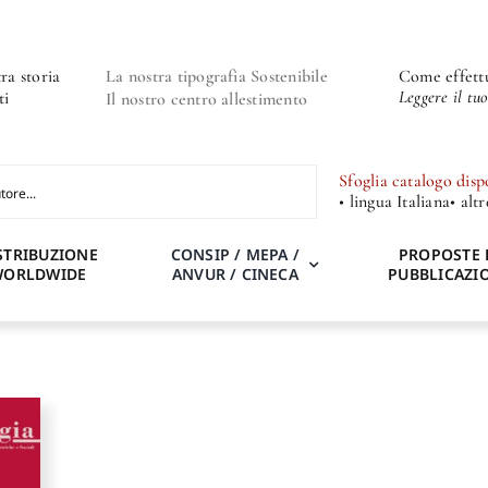
ra storia
La nostra tipografia Sostenibile
Come effettu
Leggere il tu
ti
Il nostro centro allestimento
Sfoglia catalogo disp
• lingua Italiana
• alt
STRIBUZIONE
CONSIP / MEPA /
PROPOSTE 
WORLDWIDE
ANVUR / CINECA
PUBBLICAZI