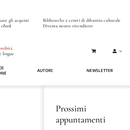
are gli acquisti
Biblioteche e centri di dibattito culturale
o eBook
Diventa nostro rivenditore
onibità
re lingue
DI
AUTORI
NEWSLETTER
ONE
Prossimi
appuntamenti