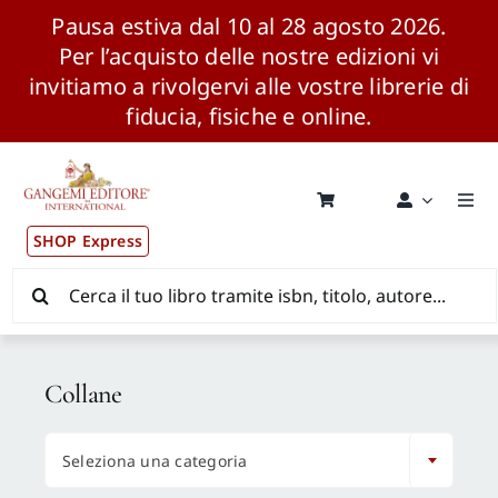
Pausa estiva dal 10 al 28 agosto 2026.
Per l’acquisto delle nostre edizioni vi
invitiamo a rivolgervi alle vostre librerie di
fiducia, fisiche e online.
Salta
al
contenuto
Togg
Navi
SHOP Express
Pubblicazioni
Cerca
per:
News ed Eventi
Collane
Distribuzione Wolrdwide

Seleziona una categoria
CONSIP / MEPA / ANVUR / CINECA