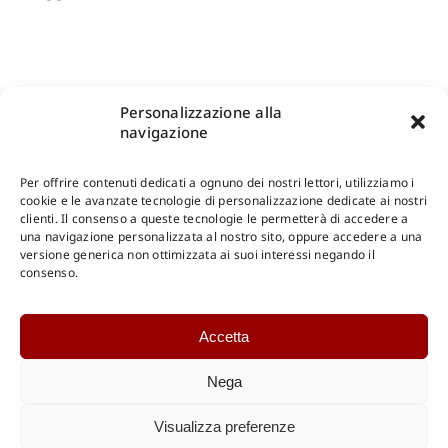
Personalizzazione alla
navigazione
Per offrire contenuti dedicati a ognuno dei nostri lettori, utilizziamo i
cookie e le avanzate tecnologie di personalizzazione dedicate ai nostri
clienti. Il consenso a queste tecnologie le permetterà di accedere a
una navigazione personalizzata al nostro sito, oppure accedere a una
Shop Gangemi Editore
-
Pagamenti Sicuri e anche Rateali
.
versione generica non ottimizzata ai suoi interessi negando il
consenso.
Catalogo Online
Accetta
CONSULTAZIONE
Catalogo Internazionale
Nega
Catalogo Online
DOWNLOAD
Visualizza preferenze
Catalogo Internazionale