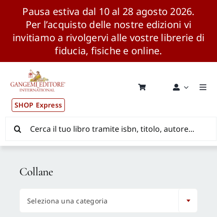
Pausa estiva dal 10 al 28 agosto 2026.
Per l’acquisto delle nostre edizioni vi
invitiamo a rivolgervi alle vostre librerie di
fiducia, fisiche e online.
Salta
al
contenuto
Togg
Navi
SHOP Express
Pubblicazioni
Cerca
per:
News ed Eventi
Collane
Distribuzione Wolrdwide

Seleziona una categoria
CONSIP / MEPA / ANVUR / CINECA