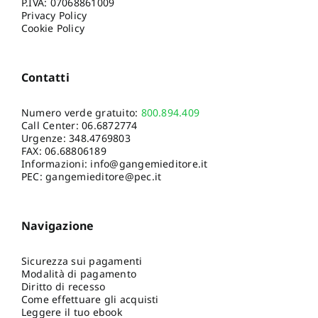
P.IVA: 07068861009
Privacy Policy
Cookie Policy
Contatti
Numero verde gratuito:
800.894.409
Call Center:
06.6872774
Urgenze:
348.4769803
FAX: 06.68806189
Informazioni:
info@gangemieditore.it
PEC: gangemieditore@pec.it
Navigazione
Sicurezza sui pagamenti
Modalità di pagamento
Diritto di recesso
Come effettuare gli acquisti
Leggere il tuo ebook