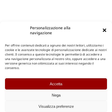
Personalizzazione alla
navigazione
Per offrire contenuti dedicati a ognuno dei nostri lettori, utilizziamo i
cookie e le avanzate tecnologie di personalizzazione dedicate ai nostri
clienti. Il consenso a queste tecnologie le permetterà di accedere a
una navigazione personalizzata al nostro sito, oppure accedere a una
Shop Gangemi Editore
-
Pagamenti Sicuri e anche Rateali
.
versione generica non ottimizzata ai suoi interessi negando il
consenso.
Catalogo Online
Accetta
CONSULTAZIONE
Catalogo Internazionale
Nega
Catalogo Online
DOWNLOAD
Visualizza preferenze
Catalogo Internazionale