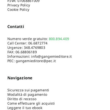
P.IVA: 07068861009
Privacy Policy
Cookie Policy
Contatti
Numero verde gratuito:
800.894.409
Call Center:
06.6872774
Urgenze:
348.4769803
FAX: 06.68806189
Informazioni:
info@gangemieditore.it
PEC: gangemieditore@pec.it
Navigazione
Sicurezza sui pagamenti
Modalità di pagamento
Diritto di recesso
Come effettuare gli acquisti
Leggere il tuo ebook