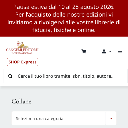
Pausa estiva dal 10 al 28 agosto 2026.
Per l’acquisto delle nostre edizioni vi
invitiamo a rivolgervi alle vostre librerie di
fiducia, fisiche e online.
Salta
al
contenuto
Togg
Navi
SHOP Express
Pubblicazioni
Cerca
per:
News ed Eventi
Collane
Distribuzione Wolrdwide

Seleziona una categoria
CONSIP / MEPA / ANVUR / CINECA