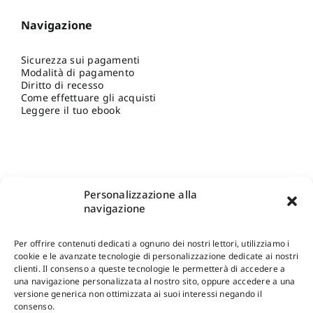
Navigazione
Sicurezza sui pagamenti
Modalità di pagamento
Diritto di recesso
Come effettuare gli acquisti
Leggere il tuo ebook
Personalizzazione alla
navigazione
Per offrire contenuti dedicati a ognuno dei nostri lettori, utilizziamo i
cookie e le avanzate tecnologie di personalizzazione dedicate ai nostri
clienti. Il consenso a queste tecnologie le permetterà di accedere a
una navigazione personalizzata al nostro sito, oppure accedere a una
Shop Gangemi Editore
-
Pagamenti Sicuri e anche Rateali
.
versione generica non ottimizzata ai suoi interessi negando il
consenso.