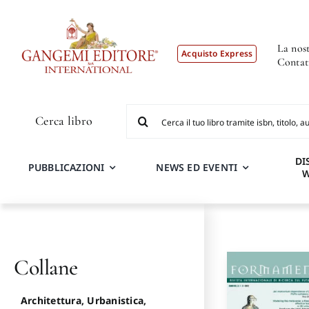
Salta
al
contenuto
La nost
Acquisto Express
Contat
Cerca
Cerca libro
per:
DI
PUBBLICAZIONI
NEWS ED EVENTI
Collane
Architettura, Urbanistica,