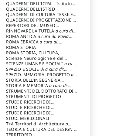
SOSTENIBILE
QUADERNI DELL'ICPAL - Istituto
centrale per il restauro e la
QUADERNI DELL'ISTRID
conservazione del patrimonio
QUADERNI DI CULTURA TESSILE
a
archivistico e librario
cura di: Crispolti Livia
QUADERNI DI PROGETTAZIONE
a
cura di: Giura Longo Tommaso
REPERTORI DEL MUSEO
CENTRALE DEL RISORGIMENTO
RINNOVARE LA TUTELA
a cura di:
a
cura di: Pizzo Marco
Cicalò Enrico
ROMA ANTICA
a cura di: Pavia
Carlo
ROMA EBRAICA
a cura di:
Procaccia Claudio
ROMA STORIA
ROMA STORIA, CULTURA,
IMMAGINE
Scienze Neurologiche e del
a cura di: Fagiolo
Marcello
Comportamento
SCIENZE UMANE E SOCIALI
a cura
di: Iannizzi Salvatore
SPAZIO E SOCIETÀ
a cura di:
Cassetti Roberto
SPAZIO, MEMORIA, PROGETTO
a
cura di: Rossi Massimo
STORIA DELL'INGEGNERIA
STRUTTURALE IN ITALIA
STORIA E MEMORIA
a cura di:
a cura di:
Poretti Sergio
Rossi Lauro
STRUMENTI DEL DOTTORATO DI
RICERCA IN RILIEVO E
STRUMENTI DI PROGETTO
RAPPRESENTAZIONE
STUDI E RICERCHE DI
DELL’ARCHITETTURA E
ARCHEOLOGIA IN SICILIA
STUDI E RICERCHE DI
a cura
DELL’AMBIENTE
di: Pelagatti Paola
ARCHITETTURA del Dipartimento
STUDI E RICERCHE DI
a cura di: Migliari
Riccardo
di Architettura Università degli
ARCHITETTURA del Dipartimento
STUDI MERIDIONALI
Studi G. d' Annunzio
di Architettura Università degli
T+A Territori di Architettura
a
Studi G. d' Annunzio, Chieti-
cura di: Ramazzotti Luigi
TEORIA E CULTURA DEL DESIGN
a
Pescara
cura di: Furlanis Giuseppe
TERRITORIO
a cura di: Fusero Paolo