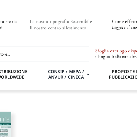
ra storia
La nostra tipografia Sostenibile
Come effettu
Leggere il tu
ti
Il nostro centro allestimento
Sfoglia catalogo disp
• lingua Italiana
• alt
STRIBUZIONE
CONSIP / MEPA /
PROPOSTE 
WORLDWIDE
ANVUR / CINECA
PUBBLICAZI