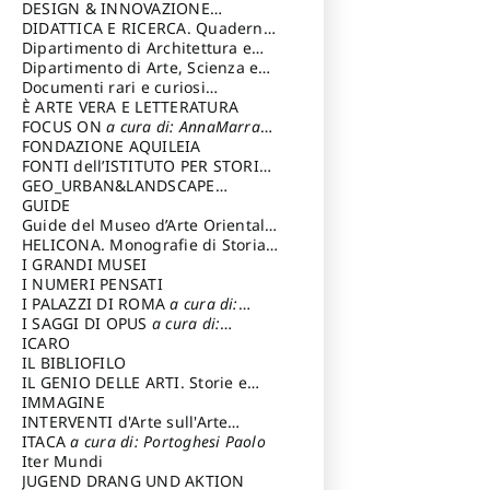
DESIGN & INNOVAZIONE
TECNOLOGICA
DIDATTICA E RICERCA. Quaderni
a cura di: Vallicelli
Andrea
della Scuola
Dipartimento di Architettura e
Analisi della Città Mediterranea
Dipartimento di Arte, Scienza e
Tecnica del Costuire
Documenti rari e curiosi
dall'Archivio Segreto
È ARTE VERA E LETTERATURA
FOCUS ON
a cura di: AnnaMarra
Contemporanea
FONDAZIONE AQUILEIA
FONTI dell’ISTITUTO PER STORIA
DEL RISORGIMENTO
GEO_URBAN&LANDSCAPE
PLANNING (GULP)
GUIDE
a cura di:
Trusiani Elio
Guide del Museo d’Arte Orientale
“Giuseppe Tucci”
HELICONA. Monografie di Storia
dell'Arte
I GRANDI MUSEI
a cura di: Gallo Marco
I NUMERI PENSATI
I PALAZZI DI ROMA
a cura di:
Ippoliti Alessandro
I SAGGI DI OPUS
a cura di:
Scalesse Tommaso
ICARO
IL BIBLIOFILO
IL GENIO DELLE ARTI. Storie e
interpretazione
IMMAGINE
INTERVENTI d'Arte sull'Arte
dedicata alla cultura della
ITACA
a cura di: Portoghesi Paolo
conservazione d’arte
Iter Mundi
a cura di:
Fondazione Paola Droghetti onlus
JUGEND DRANG UND AKTION