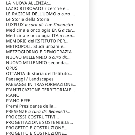
LA NUOVA ALLENZA:
ARCHITETTURA & AMBIENTE
LAZIO RITROVATO ricerche e
restauri
LE RAGIONI DELL'UOMO
a cura di:
Lombardi Satriani Luigi
Le Storie della Storia
LUXFLUX
a cura di: Lux Simonetta
Medicina e oncologia ENG
a cura
di: Lopez Massimo
Medicina e oncologia ITA
a cura
di: Lopez Massimo
MEMORIE dell’ISTITUTO PER
STORIA DEL RISORGIMENTO
METROPOLI. Studi urbani e
regionali
MEZZOGIORNO E DEMOCRAZIA
NUOVO MILLENNIO
a cura di:
Capaldo Pellegrino
NUOVO MILLENNIO seconda
serie
OPUS
a cura di: Mercadante
Francesco
OTTANTA di storia dell'Istituto
storia dell’Istituto
Paesaggi / Landscapes
a cura di:
Cavalieri Patrizia
PAESAGGI IN TRASFORMAZIONE
a
cura di: Corti Enrico A.
PIANIFICAZIONE TERRITORIALE
URBANISTICA ED AMBIENTALE
PIANO
a
cura di: Costa Enrico
PIANO EFFE
Premi Presidente della
Repubblica
PRESENZE
a cura di: Benedetti
Sandro
PROCESSI COSTRUTTIVI
DELL'ARCHITETTURA
PROGETTAZIONE SOSTENIBILE
a cura di:
Ippoliti Alessandro
PARTECIPATA
PROGETTO E COSTRUZIONE
DELL’ARCHITETTURA
PROGETTO E COSTRUZIONE