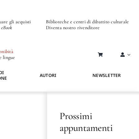
are gli acquisti
Biblioteche e centri di dibattito culturale
o eBook
Diventa nostro rivenditore
onibità
re lingue
DI
AUTORI
NEWSLETTER
ONE
Prossimi
appuntamenti