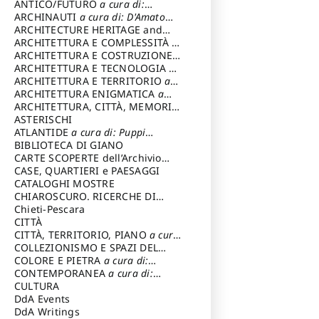
ANTICO/FUTURO
a cura di:
Varagnoli Claudio
ARCHINAUTI
a cura di: D'Amato
Claudio
ARCHITECTURE HERITAGE and
DESIGN
ARCHITETTURA E COMPLESSITÀ
a
cura di: Piva Antonio
ARCHITETTURA E COSTRUZIONE
a
cura di: Poretti Sergio
ARCHITETTURA E TECNOLOGIA
a
cura di: Carrara Gianfranco
ARCHITETTURA E TERRITORIO
a
cura di: Pietrogrande Enrico
ARCHITETTURA ENIGMATICA
a
cura di: Lenci Ruggero
ARCHITETTURA, CITTÀ, MEMORIA
a cura di: Valeriani Enrico
ASTERISCHI
ATLANTIDE
a cura di: Puppi
Lionello
BIBLIOTECA DI GIANO
CARTE SCOPERTE dell’Archivio
Storico Capitolino
CASE, QUARTIERI e PAESAGGI
CATALOGHI MOSTRE
CHIAROSCURO. RICERCHE DI
STORIA E STORIA DELL'ARTE
Chieti-Pescara
a
cura di: Di Carpegna Falconieri
CITTÀ
Tommaso
CITTÀ, TERRITORIO, PIANO
a cura
di: Imbesi Giuseppe
COLLEZIONISMO E SPAZI DEL
COLLEZIONISMO
COLORE E PIETRA
a cura di:
a cura di:
Magnani Lauro
Selvaggi Giuseppe
CONTEMPORANEA
a cura di:
Gubinelli Luna
CULTURA
DdA Events
DdA Writings