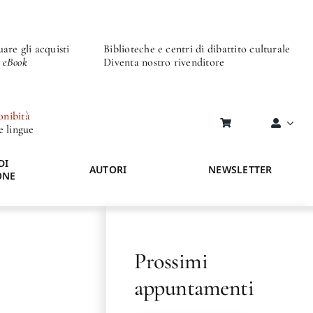
are gli acquisti
Biblioteche e centri di dibattito culturale
o eBook
Diventa nostro rivenditore
onibità
re lingue
DI
AUTORI
NEWSLETTER
ONE
Prossimi
appuntamenti