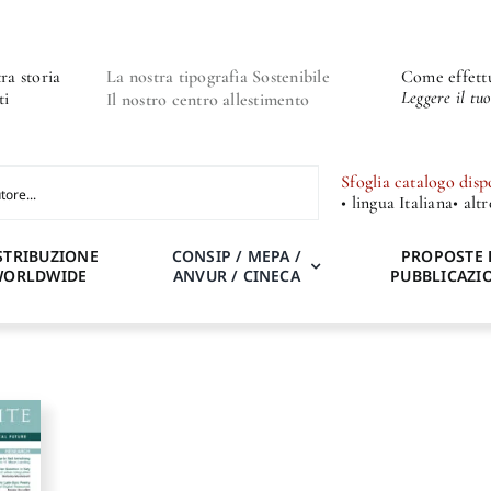
ra storia
La nostra tipografia Sostenibile
Come effettu
Leggere il tu
ti
Il nostro centro allestimento
Sfoglia catalogo disp
• lingua Italiana
• alt
STRIBUZIONE
CONSIP / MEPA /
PROPOSTE 
WORLDWIDE
ANVUR / CINECA
PUBBLICAZI