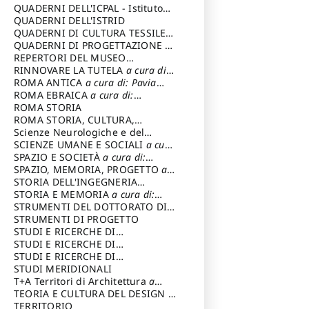
SOSTENIBILE
QUADERNI DELL'ICPAL - Istituto
centrale per il restauro e la
QUADERNI DELL'ISTRID
conservazione del patrimonio
QUADERNI DI CULTURA TESSILE
a
archivistico e librario
cura di: Crispolti Livia
QUADERNI DI PROGETTAZIONE
a
cura di: Giura Longo Tommaso
REPERTORI DEL MUSEO
CENTRALE DEL RISORGIMENTO
RINNOVARE LA TUTELA
a cura di:
a
cura di: Pizzo Marco
Cicalò Enrico
ROMA ANTICA
a cura di: Pavia
Carlo
ROMA EBRAICA
a cura di:
Procaccia Claudio
ROMA STORIA
ROMA STORIA, CULTURA,
IMMAGINE
Scienze Neurologiche e del
a cura di: Fagiolo
Marcello
Comportamento
SCIENZE UMANE E SOCIALI
a cura
di: Iannizzi Salvatore
SPAZIO E SOCIETÀ
a cura di:
Cassetti Roberto
SPAZIO, MEMORIA, PROGETTO
a
cura di: Rossi Massimo
STORIA DELL'INGEGNERIA
STRUTTURALE IN ITALIA
STORIA E MEMORIA
a cura di:
a cura di:
Poretti Sergio
Rossi Lauro
STRUMENTI DEL DOTTORATO DI
RICERCA IN RILIEVO E
STRUMENTI DI PROGETTO
RAPPRESENTAZIONE
STUDI E RICERCHE DI
DELL’ARCHITETTURA E
ARCHEOLOGIA IN SICILIA
STUDI E RICERCHE DI
a cura
DELL’AMBIENTE
di: Pelagatti Paola
ARCHITETTURA del Dipartimento
STUDI E RICERCHE DI
a cura di: Migliari
Riccardo
di Architettura Università degli
ARCHITETTURA del Dipartimento
STUDI MERIDIONALI
Studi G. d' Annunzio
di Architettura Università degli
T+A Territori di Architettura
a
Studi G. d' Annunzio, Chieti-
cura di: Ramazzotti Luigi
TEORIA E CULTURA DEL DESIGN
a
Pescara
cura di: Furlanis Giuseppe
TERRITORIO
a cura di: Fusero Paolo