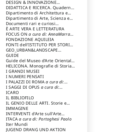
DESIGN & INNOVAZIONE
TECNOLOGICA
DIDATTICA E RICERCA. Quaderni
a cura di: Vallicelli
Andrea
della Scuola
Dipartimento di Architettura e
Analisi della Città Mediterranea
Dipartimento di Arte, Scienza e
Tecnica del Costuire
Documenti rari e curiosi
dall'Archivio Segreto
È ARTE VERA E LETTERATURA
FOCUS ON
a cura di: AnnaMarra
Contemporanea
FONDAZIONE AQUILEIA
FONTI dell’ISTITUTO PER STORIA
DEL RISORGIMENTO
GEO_URBAN&LANDSCAPE
PLANNING (GULP)
GUIDE
a cura di:
Trusiani Elio
Guide del Museo d’Arte Orientale
“Giuseppe Tucci”
HELICONA. Monografie di Storia
dell'Arte
I GRANDI MUSEI
a cura di: Gallo Marco
I NUMERI PENSATI
I PALAZZI DI ROMA
a cura di:
Ippoliti Alessandro
I SAGGI DI OPUS
a cura di:
Scalesse Tommaso
ICARO
IL BIBLIOFILO
IL GENIO DELLE ARTI. Storie e
interpretazione
IMMAGINE
INTERVENTI d'Arte sull'Arte
dedicata alla cultura della
ITACA
a cura di: Portoghesi Paolo
conservazione d’arte
Iter Mundi
a cura di:
Fondazione Paola Droghetti onlus
JUGEND DRANG UND AKTION