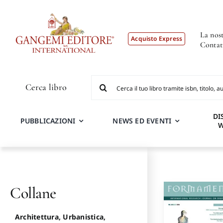
Salta
al
contenuto
La nost
Acquisto Express
Contat
Cerca
Cerca libro
per:
DI
PUBBLICAZIONI
NEWS ED EVENTI
Collane
Architettura, Urbanistica,