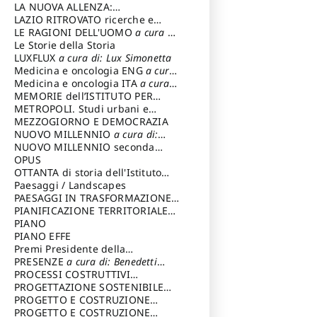
LA NUOVA ALLENZA:
ARCHITETTURA & AMBIENTE
LAZIO RITROVATO ricerche e
restauri
LE RAGIONI DELL'UOMO
a cura di:
Lombardi Satriani Luigi
Le Storie della Storia
LUXFLUX
a cura di: Lux Simonetta
Medicina e oncologia ENG
a cura
di: Lopez Massimo
Medicina e oncologia ITA
a cura
di: Lopez Massimo
MEMORIE dell’ISTITUTO PER
STORIA DEL RISORGIMENTO
METROPOLI. Studi urbani e
regionali
MEZZOGIORNO E DEMOCRAZIA
NUOVO MILLENNIO
a cura di:
Capaldo Pellegrino
NUOVO MILLENNIO seconda
serie
OPUS
a cura di: Mercadante
Francesco
OTTANTA di storia dell'Istituto
storia dell’Istituto
Paesaggi / Landscapes
a cura di:
Cavalieri Patrizia
PAESAGGI IN TRASFORMAZIONE
a
cura di: Corti Enrico A.
PIANIFICAZIONE TERRITORIALE
URBANISTICA ED AMBIENTALE
PIANO
a
cura di: Costa Enrico
PIANO EFFE
Premi Presidente della
Repubblica
PRESENZE
a cura di: Benedetti
Sandro
PROCESSI COSTRUTTIVI
DELL'ARCHITETTURA
PROGETTAZIONE SOSTENIBILE
a cura di:
Ippoliti Alessandro
PARTECIPATA
PROGETTO E COSTRUZIONE
DELL’ARCHITETTURA
PROGETTO E COSTRUZIONE