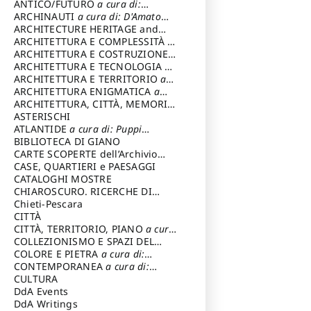
ANTICO/FUTURO
a cura di:
Varagnoli Claudio
ARCHINAUTI
a cura di: D'Amato
Claudio
ARCHITECTURE HERITAGE and
DESIGN
ARCHITETTURA E COMPLESSITÀ
a
cura di: Piva Antonio
ARCHITETTURA E COSTRUZIONE
a
cura di: Poretti Sergio
ARCHITETTURA E TECNOLOGIA
a
cura di: Carrara Gianfranco
ARCHITETTURA E TERRITORIO
a
cura di: Pietrogrande Enrico
ARCHITETTURA ENIGMATICA
a
cura di: Lenci Ruggero
ARCHITETTURA, CITTÀ, MEMORIA
a cura di: Valeriani Enrico
ASTERISCHI
ATLANTIDE
a cura di: Puppi
Lionello
BIBLIOTECA DI GIANO
CARTE SCOPERTE dell’Archivio
Storico Capitolino
CASE, QUARTIERI e PAESAGGI
CATALOGHI MOSTRE
CHIAROSCURO. RICERCHE DI
STORIA E STORIA DELL'ARTE
Chieti-Pescara
a
cura di: Di Carpegna Falconieri
CITTÀ
Tommaso
CITTÀ, TERRITORIO, PIANO
a cura
di: Imbesi Giuseppe
COLLEZIONISMO E SPAZI DEL
COLLEZIONISMO
COLORE E PIETRA
a cura di:
a cura di:
Magnani Lauro
Selvaggi Giuseppe
CONTEMPORANEA
a cura di:
Gubinelli Luna
CULTURA
DdA Events
DdA Writings