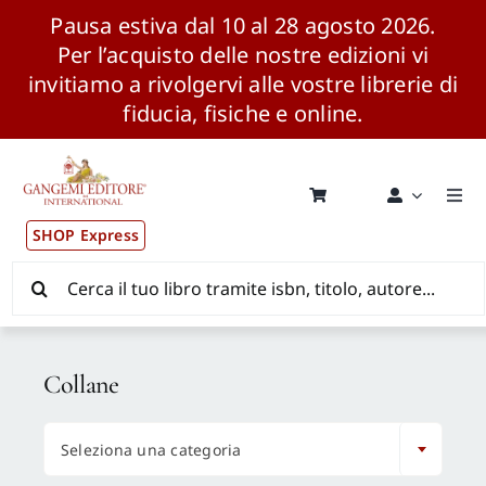
Pausa estiva dal 10 al 28 agosto 2026.
Per l’acquisto delle nostre edizioni vi
invitiamo a rivolgervi alle vostre librerie di
fiducia, fisiche e online.
Salta
al
contenuto
Togg
Navi
SHOP Express
Pubblicazioni
Cerca
per:
News ed Eventi
Collane
Distribuzione Wolrdwide

Seleziona una categoria
CONSIP / MEPA / ANVUR / CINECA