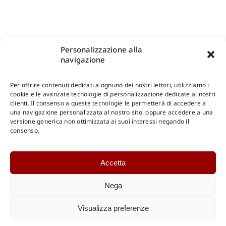
Personalizzazione alla
navigazione
Per offrire contenuti dedicati a ognuno dei nostri lettori, utilizziamo i
cookie e le avanzate tecnologie di personalizzazione dedicate ai nostri
clienti. Il consenso a queste tecnologie le permetterà di accedere a
una navigazione personalizzata al nostro sito, oppure accedere a una
Shop Gangemi Editore
-
Pagamenti Sicuri e anche Rateali
.
versione generica non ottimizzata ai suoi interessi negando il
consenso.
Catalogo Online
Accetta
CONSULTAZIONE
Catalogo Internazionale
Nega
Catalogo Online
DOWNLOAD
Visualizza preferenze
Catalogo Internazionale