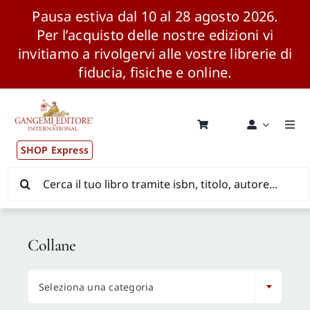
Pausa estiva dal 10 al 28 agosto 2026.
Per l’acquisto delle nostre edizioni vi
invitiamo a rivolgervi alle vostre librerie di
fiducia, fisiche e online.
Salta
al
contenuto
Togg
Navi
SHOP Express
Pubblicazioni
Cerca
per:
News ed Eventi
Collane
Distribuzione Wolrdwide

Seleziona una categoria
CONSIP / MEPA / ANVUR / CINECA