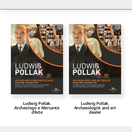
Newsletter
Autori
Proposte di pubblicazione
Gangemi Editore
Newsletter
Ludwig Pollak.
Ludwig Pollak.
Archeologo e Mercante
Archaeologist and art
d’Arte
dealer