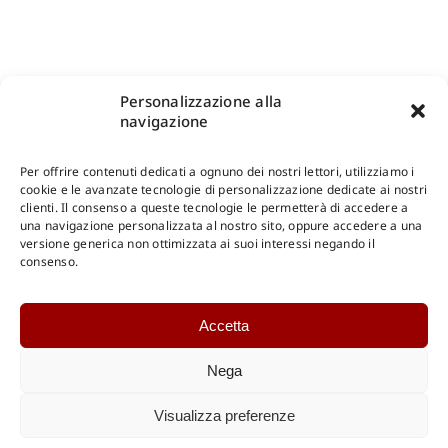
Personalizzazione alla
navigazione
Per offrire contenuti dedicati a ognuno dei nostri lettori, utilizziamo i
cookie e le avanzate tecnologie di personalizzazione dedicate ai nostri
clienti. Il consenso a queste tecnologie le permetterà di accedere a
una navigazione personalizzata al nostro sito, oppure accedere a una
Shop Gangemi Editore
-
Pagamenti Sicuri e anche Rateali
.
versione generica non ottimizzata ai suoi interessi negando il
consenso.
Catalogo Online
Accetta
CONSULTAZIONE
Catalogo Internazionale
Nega
Catalogo Online
DOWNLOAD
Visualizza preferenze
Catalogo Internazionale