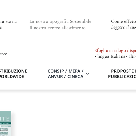
ra storia
La nostra tipografia Sostenibile
Come effettu
Leggere il tu
ti
Il nostro centro allestimento
Sfoglia catalogo disp
• lingua Italiana
• alt
STRIBUZIONE
CONSIP / MEPA /
PROPOSTE 
WORLDWIDE
ANVUR / CINECA
PUBBLICAZI