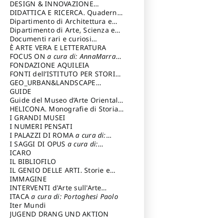
DESIGN & INNOVAZIONE
TECNOLOGICA
DIDATTICA E RICERCA. Quaderni
a cura di: Vallicelli
Andrea
della Scuola
Dipartimento di Architettura e
Analisi della Città Mediterranea
Dipartimento di Arte, Scienza e
Tecnica del Costuire
Documenti rari e curiosi
dall'Archivio Segreto
È ARTE VERA E LETTERATURA
FOCUS ON
a cura di: AnnaMarra
Contemporanea
FONDAZIONE AQUILEIA
FONTI dell’ISTITUTO PER STORIA
DEL RISORGIMENTO
GEO_URBAN&LANDSCAPE
PLANNING (GULP)
GUIDE
a cura di:
Trusiani Elio
Guide del Museo d’Arte Orientale
“Giuseppe Tucci”
HELICONA. Monografie di Storia
dell'Arte
I GRANDI MUSEI
a cura di: Gallo Marco
I NUMERI PENSATI
I PALAZZI DI ROMA
a cura di:
Ippoliti Alessandro
I SAGGI DI OPUS
a cura di:
Scalesse Tommaso
ICARO
IL BIBLIOFILO
IL GENIO DELLE ARTI. Storie e
interpretazione
IMMAGINE
INTERVENTI d'Arte sull'Arte
dedicata alla cultura della
ITACA
a cura di: Portoghesi Paolo
conservazione d’arte
Iter Mundi
a cura di:
Fondazione Paola Droghetti onlus
JUGEND DRANG UND AKTION