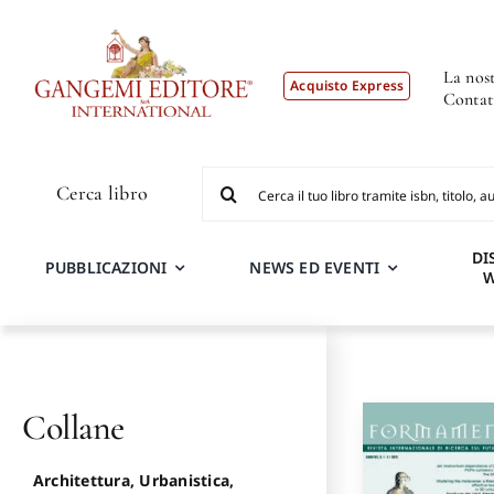
Salta
al
contenuto
La nost
Acquisto Express
Contat
Cerca
Cerca libro
per:
DI
PUBBLICAZIONI
NEWS ED EVENTI
Collane
Architettura, Urbanistica,