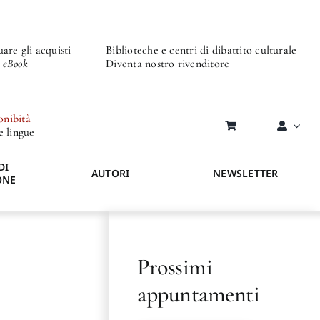
are gli acquisti
Biblioteche e centri di dibattito culturale
o eBook
Diventa nostro rivenditore
onibità
re lingue
DI
AUTORI
NEWSLETTER
ONE
Prossimi
appuntamenti