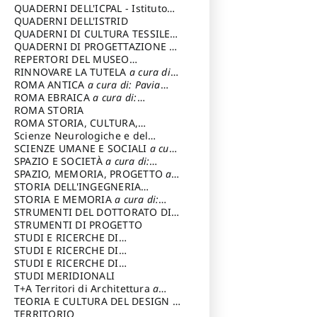
SOSTENIBILE
QUADERNI DELL'ICPAL - Istituto
centrale per il restauro e la
QUADERNI DELL'ISTRID
conservazione del patrimonio
QUADERNI DI CULTURA TESSILE
a
archivistico e librario
cura di: Crispolti Livia
QUADERNI DI PROGETTAZIONE
a
cura di: Giura Longo Tommaso
REPERTORI DEL MUSEO
CENTRALE DEL RISORGIMENTO
RINNOVARE LA TUTELA
a cura di:
a
cura di: Pizzo Marco
Cicalò Enrico
ROMA ANTICA
a cura di: Pavia
Carlo
ROMA EBRAICA
a cura di:
Procaccia Claudio
ROMA STORIA
ROMA STORIA, CULTURA,
IMMAGINE
Scienze Neurologiche e del
a cura di: Fagiolo
Marcello
Comportamento
SCIENZE UMANE E SOCIALI
a cura
di: Iannizzi Salvatore
SPAZIO E SOCIETÀ
a cura di:
Cassetti Roberto
SPAZIO, MEMORIA, PROGETTO
a
cura di: Rossi Massimo
STORIA DELL'INGEGNERIA
STRUTTURALE IN ITALIA
STORIA E MEMORIA
a cura di:
a cura di:
Poretti Sergio
Rossi Lauro
STRUMENTI DEL DOTTORATO DI
RICERCA IN RILIEVO E
STRUMENTI DI PROGETTO
RAPPRESENTAZIONE
STUDI E RICERCHE DI
DELL’ARCHITETTURA E
ARCHEOLOGIA IN SICILIA
STUDI E RICERCHE DI
a cura
DELL’AMBIENTE
di: Pelagatti Paola
ARCHITETTURA del Dipartimento
STUDI E RICERCHE DI
a cura di: Migliari
Riccardo
di Architettura Università degli
ARCHITETTURA del Dipartimento
STUDI MERIDIONALI
Studi G. d' Annunzio
di Architettura Università degli
T+A Territori di Architettura
a
Studi G. d' Annunzio, Chieti-
cura di: Ramazzotti Luigi
TEORIA E CULTURA DEL DESIGN
a
Pescara
cura di: Furlanis Giuseppe
TERRITORIO
a cura di: Fusero Paolo