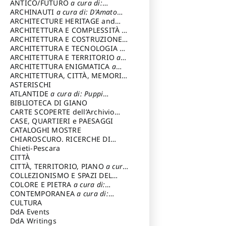
ANTICO/FUTURO
a cura di:
Varagnoli Claudio
ARCHINAUTI
a cura di: D'Amato
Claudio
ARCHITECTURE HERITAGE and
DESIGN
ARCHITETTURA E COMPLESSITÀ
a
cura di: Piva Antonio
ARCHITETTURA E COSTRUZIONE
a
cura di: Poretti Sergio
ARCHITETTURA E TECNOLOGIA
a
cura di: Carrara Gianfranco
ARCHITETTURA E TERRITORIO
a
cura di: Pietrogrande Enrico
ARCHITETTURA ENIGMATICA
a
cura di: Lenci Ruggero
ARCHITETTURA, CITTÀ, MEMORIA
a cura di: Valeriani Enrico
ASTERISCHI
ATLANTIDE
a cura di: Puppi
Lionello
BIBLIOTECA DI GIANO
CARTE SCOPERTE dell’Archivio
Storico Capitolino
CASE, QUARTIERI e PAESAGGI
CATALOGHI MOSTRE
CHIAROSCURO. RICERCHE DI
STORIA E STORIA DELL'ARTE
Chieti-Pescara
a
cura di: Di Carpegna Falconieri
CITTÀ
Tommaso
CITTÀ, TERRITORIO, PIANO
a cura
di: Imbesi Giuseppe
COLLEZIONISMO E SPAZI DEL
COLLEZIONISMO
COLORE E PIETRA
a cura di:
a cura di:
Magnani Lauro
Selvaggi Giuseppe
CONTEMPORANEA
a cura di:
Gubinelli Luna
CULTURA
DdA Events
DdA Writings