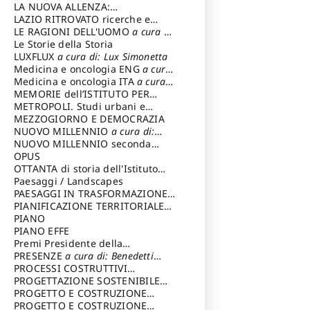
LA NUOVA ALLENZA:
ARCHITETTURA & AMBIENTE
LAZIO RITROVATO ricerche e
restauri
LE RAGIONI DELL'UOMO
a cura di:
Lombardi Satriani Luigi
Le Storie della Storia
LUXFLUX
a cura di: Lux Simonetta
Medicina e oncologia ENG
a cura
di: Lopez Massimo
Medicina e oncologia ITA
a cura
di: Lopez Massimo
MEMORIE dell’ISTITUTO PER
STORIA DEL RISORGIMENTO
METROPOLI. Studi urbani e
regionali
MEZZOGIORNO E DEMOCRAZIA
NUOVO MILLENNIO
a cura di:
Capaldo Pellegrino
NUOVO MILLENNIO seconda
serie
OPUS
a cura di: Mercadante
Francesco
OTTANTA di storia dell'Istituto
storia dell’Istituto
Paesaggi / Landscapes
a cura di:
Cavalieri Patrizia
PAESAGGI IN TRASFORMAZIONE
a
cura di: Corti Enrico A.
PIANIFICAZIONE TERRITORIALE
URBANISTICA ED AMBIENTALE
PIANO
a
cura di: Costa Enrico
PIANO EFFE
Premi Presidente della
Repubblica
PRESENZE
a cura di: Benedetti
Sandro
PROCESSI COSTRUTTIVI
DELL'ARCHITETTURA
PROGETTAZIONE SOSTENIBILE
a cura di:
Ippoliti Alessandro
PARTECIPATA
PROGETTO E COSTRUZIONE
DELL’ARCHITETTURA
PROGETTO E COSTRUZIONE