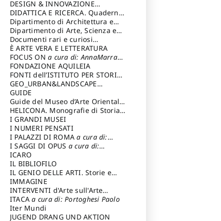
DESIGN & INNOVAZIONE
TECNOLOGICA
DIDATTICA E RICERCA. Quaderni
a cura di: Vallicelli
Andrea
della Scuola
Dipartimento di Architettura e
Analisi della Città Mediterranea
Dipartimento di Arte, Scienza e
Tecnica del Costuire
Documenti rari e curiosi
dall'Archivio Segreto
È ARTE VERA E LETTERATURA
FOCUS ON
a cura di: AnnaMarra
Contemporanea
FONDAZIONE AQUILEIA
FONTI dell’ISTITUTO PER STORIA
DEL RISORGIMENTO
GEO_URBAN&LANDSCAPE
PLANNING (GULP)
GUIDE
a cura di:
Trusiani Elio
Guide del Museo d’Arte Orientale
“Giuseppe Tucci”
HELICONA. Monografie di Storia
dell'Arte
I GRANDI MUSEI
a cura di: Gallo Marco
I NUMERI PENSATI
I PALAZZI DI ROMA
a cura di:
Ippoliti Alessandro
I SAGGI DI OPUS
a cura di:
Scalesse Tommaso
ICARO
IL BIBLIOFILO
IL GENIO DELLE ARTI. Storie e
interpretazione
IMMAGINE
INTERVENTI d'Arte sull'Arte
dedicata alla cultura della
ITACA
a cura di: Portoghesi Paolo
conservazione d’arte
Iter Mundi
a cura di:
Fondazione Paola Droghetti onlus
JUGEND DRANG UND AKTION