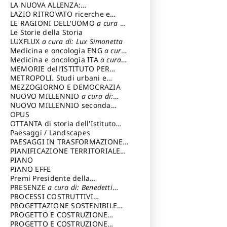
LA NUOVA ALLENZA:
ARCHITETTURA & AMBIENTE
LAZIO RITROVATO ricerche e
restauri
LE RAGIONI DELL'UOMO
a cura di:
Lombardi Satriani Luigi
Le Storie della Storia
LUXFLUX
a cura di: Lux Simonetta
Medicina e oncologia ENG
a cura
di: Lopez Massimo
Medicina e oncologia ITA
a cura
di: Lopez Massimo
MEMORIE dell’ISTITUTO PER
STORIA DEL RISORGIMENTO
METROPOLI. Studi urbani e
regionali
MEZZOGIORNO E DEMOCRAZIA
NUOVO MILLENNIO
a cura di:
Capaldo Pellegrino
NUOVO MILLENNIO seconda
serie
OPUS
a cura di: Mercadante
Francesco
OTTANTA di storia dell'Istituto
storia dell’Istituto
Paesaggi / Landscapes
a cura di:
Cavalieri Patrizia
PAESAGGI IN TRASFORMAZIONE
a
cura di: Corti Enrico A.
PIANIFICAZIONE TERRITORIALE
URBANISTICA ED AMBIENTALE
PIANO
a
cura di: Costa Enrico
PIANO EFFE
Premi Presidente della
Repubblica
PRESENZE
a cura di: Benedetti
Sandro
PROCESSI COSTRUTTIVI
DELL'ARCHITETTURA
PROGETTAZIONE SOSTENIBILE
a cura di:
Ippoliti Alessandro
PARTECIPATA
PROGETTO E COSTRUZIONE
DELL’ARCHITETTURA
PROGETTO E COSTRUZIONE