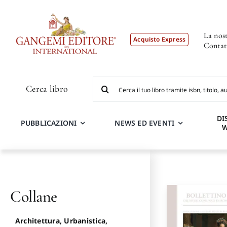
Salta
al
contenuto
La nost
Acquisto Express
Contat
Cerca
Cerca libro
per:
DI
PUBBLICAZIONI
NEWS ED EVENTI
Collane
Architettura, Urbanistica,