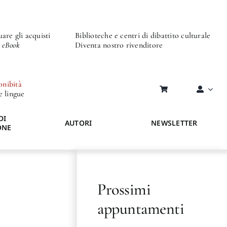
are gli acquisti
Biblioteche e centri di dibattito culturale
o eBook
Diventa nostro rivenditore
onibità
re lingue
DI
AUTORI
NEWSLETTER
ONE
Prossimi
appuntamenti