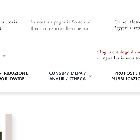
ra storia
La nostra tipografia Sostenibile
Come effettu
Leggere il tu
ti
Il nostro centro allestimento
Sfoglia catalogo disp
• lingua Italiana
• alt
STRIBUZIONE
CONSIP / MEPA /
PROPOSTE 
WORLDWIDE
ANVUR / CINECA
PUBBLICAZI