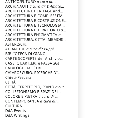
ANTICO/FUTURO
a cura di:
Varagnoli Claudio
ARCHINAUTI
a cura di: D'Amato
Claudio
ARCHITECTURE HERITAGE and
DESIGN
ARCHITETTURA E COMPLESSITÀ
a
cura di: Piva Antonio
ARCHITETTURA E COSTRUZIONE
a
cura di: Poretti Sergio
ARCHITETTURA E TECNOLOGIA
a
cura di: Carrara Gianfranco
ARCHITETTURA E TERRITORIO
a
cura di: Pietrogrande Enrico
ARCHITETTURA ENIGMATICA
a
cura di: Lenci Ruggero
ARCHITETTURA, CITTÀ, MEMORIA
a cura di: Valeriani Enrico
ASTERISCHI
ATLANTIDE
a cura di: Puppi
Lionello
BIBLIOTECA DI GIANO
CARTE SCOPERTE dell’Archivio
Storico Capitolino
CASE, QUARTIERI e PAESAGGI
CATALOGHI MOSTRE
CHIAROSCURO. RICERCHE DI
STORIA E STORIA DELL'ARTE
Chieti-Pescara
a
cura di: Di Carpegna Falconieri
CITTÀ
Tommaso
CITTÀ, TERRITORIO, PIANO
a cura
di: Imbesi Giuseppe
COLLEZIONISMO E SPAZI DEL
COLLEZIONISMO
COLORE E PIETRA
a cura di:
a cura di:
Magnani Lauro
Selvaggi Giuseppe
CONTEMPORANEA
a cura di:
Gubinelli Luna
CULTURA
DdA Events
DdA Writings