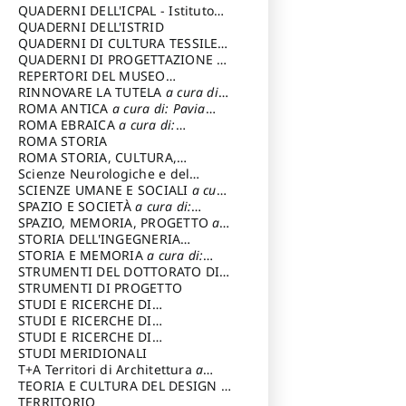
SOSTENIBILE
QUADERNI DELL'ICPAL - Istituto
centrale per il restauro e la
QUADERNI DELL'ISTRID
conservazione del patrimonio
QUADERNI DI CULTURA TESSILE
a
archivistico e librario
cura di: Crispolti Livia
QUADERNI DI PROGETTAZIONE
a
cura di: Giura Longo Tommaso
REPERTORI DEL MUSEO
CENTRALE DEL RISORGIMENTO
RINNOVARE LA TUTELA
a cura di:
a
cura di: Pizzo Marco
Cicalò Enrico
ROMA ANTICA
a cura di: Pavia
Carlo
ROMA EBRAICA
a cura di:
Procaccia Claudio
ROMA STORIA
ROMA STORIA, CULTURA,
IMMAGINE
Scienze Neurologiche e del
a cura di: Fagiolo
Marcello
Comportamento
SCIENZE UMANE E SOCIALI
a cura
di: Iannizzi Salvatore
SPAZIO E SOCIETÀ
a cura di:
Cassetti Roberto
SPAZIO, MEMORIA, PROGETTO
a
cura di: Rossi Massimo
STORIA DELL'INGEGNERIA
STRUTTURALE IN ITALIA
STORIA E MEMORIA
a cura di:
a cura di:
Poretti Sergio
Rossi Lauro
STRUMENTI DEL DOTTORATO DI
RICERCA IN RILIEVO E
STRUMENTI DI PROGETTO
RAPPRESENTAZIONE
STUDI E RICERCHE DI
DELL’ARCHITETTURA E
ARCHEOLOGIA IN SICILIA
STUDI E RICERCHE DI
a cura
DELL’AMBIENTE
di: Pelagatti Paola
ARCHITETTURA del Dipartimento
STUDI E RICERCHE DI
a cura di: Migliari
Riccardo
di Architettura Università degli
ARCHITETTURA del Dipartimento
STUDI MERIDIONALI
Studi G. d' Annunzio
di Architettura Università degli
T+A Territori di Architettura
a
Studi G. d' Annunzio, Chieti-
cura di: Ramazzotti Luigi
TEORIA E CULTURA DEL DESIGN
a
Pescara
cura di: Furlanis Giuseppe
TERRITORIO
a cura di: Fusero Paolo