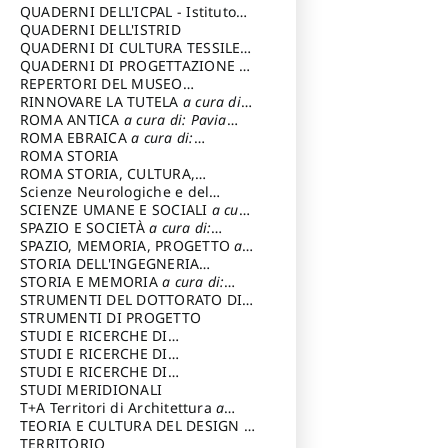
SOSTENIBILE
QUADERNI DELL'ICPAL - Istituto
centrale per il restauro e la
QUADERNI DELL'ISTRID
conservazione del patrimonio
QUADERNI DI CULTURA TESSILE
a
archivistico e librario
cura di: Crispolti Livia
QUADERNI DI PROGETTAZIONE
a
cura di: Giura Longo Tommaso
REPERTORI DEL MUSEO
CENTRALE DEL RISORGIMENTO
RINNOVARE LA TUTELA
a cura di:
a
cura di: Pizzo Marco
Cicalò Enrico
ROMA ANTICA
a cura di: Pavia
Carlo
ROMA EBRAICA
a cura di:
Procaccia Claudio
ROMA STORIA
ROMA STORIA, CULTURA,
IMMAGINE
Scienze Neurologiche e del
a cura di: Fagiolo
Marcello
Comportamento
SCIENZE UMANE E SOCIALI
a cura
di: Iannizzi Salvatore
SPAZIO E SOCIETÀ
a cura di:
Cassetti Roberto
SPAZIO, MEMORIA, PROGETTO
a
cura di: Rossi Massimo
STORIA DELL'INGEGNERIA
STRUTTURALE IN ITALIA
STORIA E MEMORIA
a cura di:
a cura di:
Poretti Sergio
Rossi Lauro
STRUMENTI DEL DOTTORATO DI
RICERCA IN RILIEVO E
STRUMENTI DI PROGETTO
RAPPRESENTAZIONE
STUDI E RICERCHE DI
DELL’ARCHITETTURA E
ARCHEOLOGIA IN SICILIA
STUDI E RICERCHE DI
a cura
DELL’AMBIENTE
di: Pelagatti Paola
ARCHITETTURA del Dipartimento
STUDI E RICERCHE DI
a cura di: Migliari
Riccardo
di Architettura Università degli
ARCHITETTURA del Dipartimento
STUDI MERIDIONALI
Studi G. d' Annunzio
di Architettura Università degli
T+A Territori di Architettura
a
Studi G. d' Annunzio, Chieti-
cura di: Ramazzotti Luigi
TEORIA E CULTURA DEL DESIGN
a
Pescara
cura di: Furlanis Giuseppe
TERRITORIO
a cura di: Fusero Paolo