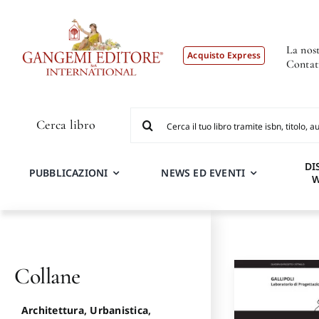
Salta
al
contenuto
La nost
Acquisto Express
Contat
Cerca
Cerca libro
per:
DI
PUBBLICAZIONI
NEWS ED EVENTI
Collane
Architettura, Urbanistica,