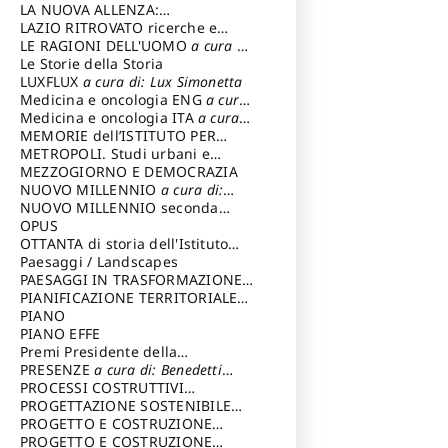
LA NUOVA ALLENZA:
ARCHITETTURA & AMBIENTE
LAZIO RITROVATO ricerche e
restauri
LE RAGIONI DELL'UOMO
a cura di:
Lombardi Satriani Luigi
Le Storie della Storia
LUXFLUX
a cura di: Lux Simonetta
Medicina e oncologia ENG
a cura
di: Lopez Massimo
Medicina e oncologia ITA
a cura
di: Lopez Massimo
MEMORIE dell’ISTITUTO PER
STORIA DEL RISORGIMENTO
METROPOLI. Studi urbani e
regionali
MEZZOGIORNO E DEMOCRAZIA
NUOVO MILLENNIO
a cura di:
Capaldo Pellegrino
NUOVO MILLENNIO seconda
serie
OPUS
a cura di: Mercadante
Francesco
OTTANTA di storia dell'Istituto
storia dell’Istituto
Paesaggi / Landscapes
a cura di:
Cavalieri Patrizia
PAESAGGI IN TRASFORMAZIONE
a
cura di: Corti Enrico A.
PIANIFICAZIONE TERRITORIALE
URBANISTICA ED AMBIENTALE
PIANO
a
cura di: Costa Enrico
PIANO EFFE
Premi Presidente della
Repubblica
PRESENZE
a cura di: Benedetti
Sandro
PROCESSI COSTRUTTIVI
DELL'ARCHITETTURA
PROGETTAZIONE SOSTENIBILE
a cura di:
Ippoliti Alessandro
PARTECIPATA
PROGETTO E COSTRUZIONE
DELL’ARCHITETTURA
PROGETTO E COSTRUZIONE