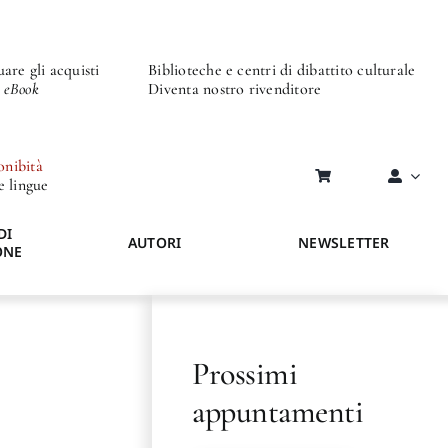
are gli acquisti
Biblioteche e centri di dibattito culturale
o eBook
Diventa nostro rivenditore
onibità
re lingue
DI
AUTORI
NEWSLETTER
ONE
Prossimi
appuntamenti