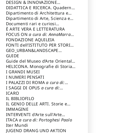
DESIGN & INNOVAZIONE
TECNOLOGICA
DIDATTICA E RICERCA. Quaderni
a cura di: Vallicelli
Andrea
della Scuola
Dipartimento di Architettura e
Analisi della Città Mediterranea
Dipartimento di Arte, Scienza e
Tecnica del Costuire
Documenti rari e curiosi
dall'Archivio Segreto
È ARTE VERA E LETTERATURA
FOCUS ON
a cura di: AnnaMarra
Contemporanea
FONDAZIONE AQUILEIA
FONTI dell’ISTITUTO PER STORIA
DEL RISORGIMENTO
GEO_URBAN&LANDSCAPE
PLANNING (GULP)
GUIDE
a cura di:
Trusiani Elio
Guide del Museo d’Arte Orientale
“Giuseppe Tucci”
HELICONA. Monografie di Storia
dell'Arte
I GRANDI MUSEI
a cura di: Gallo Marco
I NUMERI PENSATI
I PALAZZI DI ROMA
a cura di:
Ippoliti Alessandro
I SAGGI DI OPUS
a cura di:
Scalesse Tommaso
ICARO
IL BIBLIOFILO
IL GENIO DELLE ARTI. Storie e
interpretazione
IMMAGINE
INTERVENTI d'Arte sull'Arte
dedicata alla cultura della
ITACA
a cura di: Portoghesi Paolo
conservazione d’arte
Iter Mundi
a cura di:
Fondazione Paola Droghetti onlus
JUGEND DRANG UND AKTION