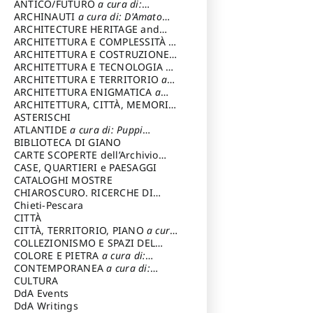
ANTICO/FUTURO
a cura di:
Varagnoli Claudio
ARCHINAUTI
a cura di: D'Amato
Claudio
ARCHITECTURE HERITAGE and
DESIGN
ARCHITETTURA E COMPLESSITÀ
a
cura di: Piva Antonio
ARCHITETTURA E COSTRUZIONE
a
cura di: Poretti Sergio
ARCHITETTURA E TECNOLOGIA
a
cura di: Carrara Gianfranco
ARCHITETTURA E TERRITORIO
a
cura di: Pietrogrande Enrico
ARCHITETTURA ENIGMATICA
a
cura di: Lenci Ruggero
ARCHITETTURA, CITTÀ, MEMORIA
a cura di: Valeriani Enrico
ASTERISCHI
ATLANTIDE
a cura di: Puppi
Lionello
BIBLIOTECA DI GIANO
CARTE SCOPERTE dell’Archivio
Storico Capitolino
CASE, QUARTIERI e PAESAGGI
CATALOGHI MOSTRE
CHIAROSCURO. RICERCHE DI
STORIA E STORIA DELL'ARTE
Chieti-Pescara
a
cura di: Di Carpegna Falconieri
CITTÀ
Tommaso
CITTÀ, TERRITORIO, PIANO
a cura
di: Imbesi Giuseppe
COLLEZIONISMO E SPAZI DEL
COLLEZIONISMO
COLORE E PIETRA
a cura di:
a cura di:
Magnani Lauro
Selvaggi Giuseppe
CONTEMPORANEA
a cura di:
Gubinelli Luna
CULTURA
DdA Events
DdA Writings