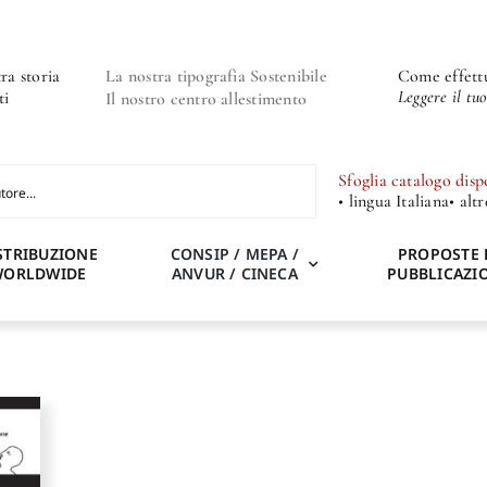
ra storia
La nostra tipografia Sostenibile
Come effettu
Leggere il tu
ti
Il nostro centro allestimento
Sfoglia catalogo disp
• lingua Italiana
• alt
STRIBUZIONE
CONSIP / MEPA /
PROPOSTE 
WORLDWIDE
ANVUR / CINECA
PUBBLICAZI