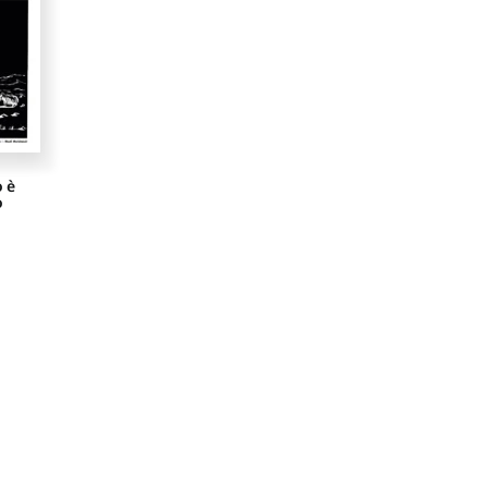
o è
o