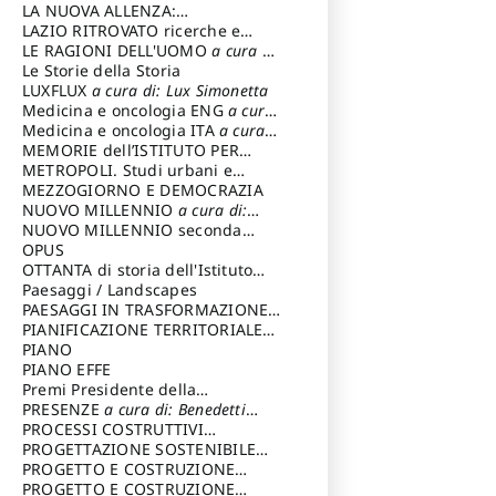
LA NUOVA ALLENZA:
ARCHITETTURA & AMBIENTE
LAZIO RITROVATO ricerche e
restauri
LE RAGIONI DELL'UOMO
a cura di:
Lombardi Satriani Luigi
Le Storie della Storia
LUXFLUX
a cura di: Lux Simonetta
Medicina e oncologia ENG
a cura
di: Lopez Massimo
Medicina e oncologia ITA
a cura
di: Lopez Massimo
MEMORIE dell’ISTITUTO PER
STORIA DEL RISORGIMENTO
METROPOLI. Studi urbani e
regionali
MEZZOGIORNO E DEMOCRAZIA
NUOVO MILLENNIO
a cura di:
Capaldo Pellegrino
NUOVO MILLENNIO seconda
serie
OPUS
a cura di: Mercadante
Francesco
OTTANTA di storia dell'Istituto
storia dell’Istituto
Paesaggi / Landscapes
a cura di:
Cavalieri Patrizia
PAESAGGI IN TRASFORMAZIONE
a
cura di: Corti Enrico A.
PIANIFICAZIONE TERRITORIALE
URBANISTICA ED AMBIENTALE
PIANO
a
cura di: Costa Enrico
PIANO EFFE
Premi Presidente della
Repubblica
PRESENZE
a cura di: Benedetti
Sandro
PROCESSI COSTRUTTIVI
DELL'ARCHITETTURA
PROGETTAZIONE SOSTENIBILE
a cura di:
Ippoliti Alessandro
PARTECIPATA
PROGETTO E COSTRUZIONE
DELL’ARCHITETTURA
PROGETTO E COSTRUZIONE