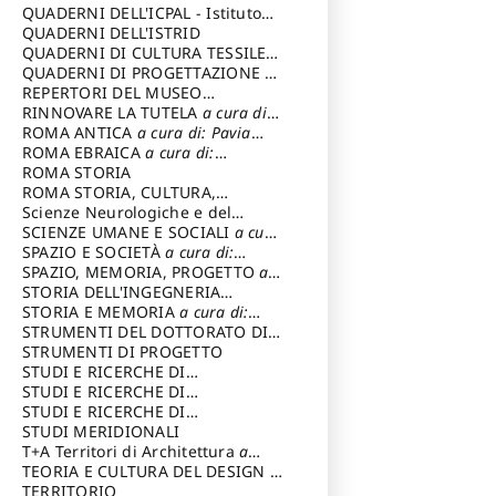
SOSTENIBILE
QUADERNI DELL'ICPAL - Istituto
centrale per il restauro e la
QUADERNI DELL'ISTRID
conservazione del patrimonio
QUADERNI DI CULTURA TESSILE
a
archivistico e librario
cura di: Crispolti Livia
QUADERNI DI PROGETTAZIONE
a
cura di: Giura Longo Tommaso
REPERTORI DEL MUSEO
CENTRALE DEL RISORGIMENTO
RINNOVARE LA TUTELA
a cura di:
a
cura di: Pizzo Marco
Cicalò Enrico
ROMA ANTICA
a cura di: Pavia
Carlo
ROMA EBRAICA
a cura di:
Procaccia Claudio
ROMA STORIA
ROMA STORIA, CULTURA,
IMMAGINE
Scienze Neurologiche e del
a cura di: Fagiolo
Marcello
Comportamento
SCIENZE UMANE E SOCIALI
a cura
di: Iannizzi Salvatore
SPAZIO E SOCIETÀ
a cura di:
Cassetti Roberto
SPAZIO, MEMORIA, PROGETTO
a
cura di: Rossi Massimo
STORIA DELL'INGEGNERIA
STRUTTURALE IN ITALIA
STORIA E MEMORIA
a cura di:
a cura di:
Poretti Sergio
Rossi Lauro
STRUMENTI DEL DOTTORATO DI
RICERCA IN RILIEVO E
STRUMENTI DI PROGETTO
RAPPRESENTAZIONE
STUDI E RICERCHE DI
DELL’ARCHITETTURA E
ARCHEOLOGIA IN SICILIA
STUDI E RICERCHE DI
a cura
DELL’AMBIENTE
di: Pelagatti Paola
ARCHITETTURA del Dipartimento
STUDI E RICERCHE DI
a cura di: Migliari
Riccardo
di Architettura Università degli
ARCHITETTURA del Dipartimento
STUDI MERIDIONALI
Studi G. d' Annunzio
di Architettura Università degli
T+A Territori di Architettura
a
Studi G. d' Annunzio, Chieti-
cura di: Ramazzotti Luigi
TEORIA E CULTURA DEL DESIGN
a
Pescara
cura di: Furlanis Giuseppe
TERRITORIO
a cura di: Fusero Paolo