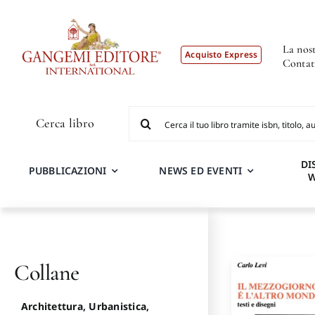
Salta
al
contenuto
La nost
Acquisto Express
Contat
Cerca
Cerca libro
per:
DI
PUBBLICAZIONI
NEWS ED EVENTI
Collane
Architettura, Urbanistica,