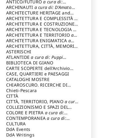
ANTICO/FUTURO
a cura di:
Varagnoli Claudio
ARCHINAUTI
a cura di: D'Amato
Claudio
ARCHITECTURE HERITAGE and
DESIGN
ARCHITETTURA E COMPLESSITÀ
a
cura di: Piva Antonio
ARCHITETTURA E COSTRUZIONE
a
cura di: Poretti Sergio
ARCHITETTURA E TECNOLOGIA
a
cura di: Carrara Gianfranco
ARCHITETTURA E TERRITORIO
a
cura di: Pietrogrande Enrico
ARCHITETTURA ENIGMATICA
a
cura di: Lenci Ruggero
ARCHITETTURA, CITTÀ, MEMORIA
a cura di: Valeriani Enrico
ASTERISCHI
ATLANTIDE
a cura di: Puppi
Lionello
BIBLIOTECA DI GIANO
CARTE SCOPERTE dell’Archivio
Storico Capitolino
CASE, QUARTIERI e PAESAGGI
CATALOGHI MOSTRE
CHIAROSCURO. RICERCHE DI
STORIA E STORIA DELL'ARTE
Chieti-Pescara
a
cura di: Di Carpegna Falconieri
CITTÀ
Tommaso
CITTÀ, TERRITORIO, PIANO
a cura
di: Imbesi Giuseppe
COLLEZIONISMO E SPAZI DEL
COLLEZIONISMO
COLORE E PIETRA
a cura di:
a cura di:
Magnani Lauro
Selvaggi Giuseppe
CONTEMPORANEA
a cura di:
Gubinelli Luna
CULTURA
DdA Events
DdA Writings