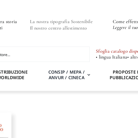
ra storia
La nostra tipografia Sostenibile
Come effettu
Leggere il tu
ti
Il nostro centro allestimento
Sfoglia catalogo disp
• lingua Italiana
• alt
STRIBUZIONE
CONSIP / MEPA /
PROPOSTE 
WORLDWIDE
ANVUR / CINECA
PUBBLICAZI