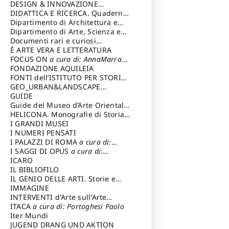
DESIGN & INNOVAZIONE
TECNOLOGICA
DIDATTICA E RICERCA. Quaderni
a cura di: Vallicelli
Andrea
della Scuola
Dipartimento di Architettura e
Analisi della Città Mediterranea
Dipartimento di Arte, Scienza e
Tecnica del Costuire
Documenti rari e curiosi
dall'Archivio Segreto
È ARTE VERA E LETTERATURA
FOCUS ON
a cura di: AnnaMarra
Contemporanea
FONDAZIONE AQUILEIA
FONTI dell’ISTITUTO PER STORIA
DEL RISORGIMENTO
GEO_URBAN&LANDSCAPE
PLANNING (GULP)
GUIDE
a cura di:
Trusiani Elio
Guide del Museo d’Arte Orientale
“Giuseppe Tucci”
HELICONA. Monografie di Storia
dell'Arte
I GRANDI MUSEI
a cura di: Gallo Marco
I NUMERI PENSATI
I PALAZZI DI ROMA
a cura di:
Ippoliti Alessandro
I SAGGI DI OPUS
a cura di:
Scalesse Tommaso
ICARO
IL BIBLIOFILO
IL GENIO DELLE ARTI. Storie e
interpretazione
IMMAGINE
INTERVENTI d'Arte sull'Arte
dedicata alla cultura della
ITACA
a cura di: Portoghesi Paolo
conservazione d’arte
Iter Mundi
a cura di:
Fondazione Paola Droghetti onlus
JUGEND DRANG UND AKTION