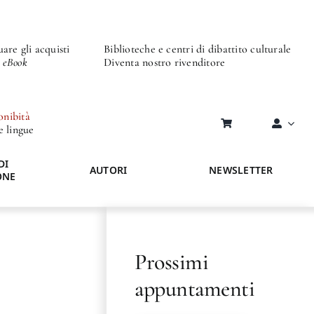
are gli acquisti
Biblioteche e centri di dibattito culturale
o eBook
Diventa nostro rivenditore
onibità
re lingue
DI
AUTORI
NEWSLETTER
ONE
Prossimi
appuntamenti