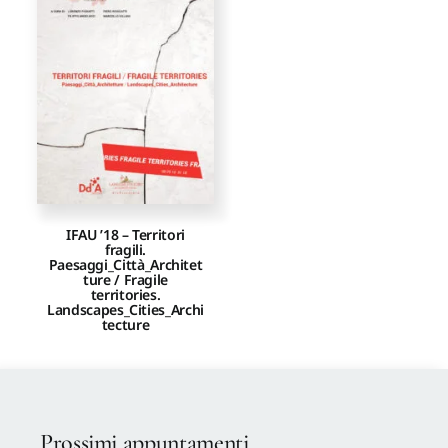
Proposte di pubblicazione
Gangemi Editore
Newsletter
IFAU ’18 – Territori
fragili.
Paesaggi_Città_Architet
ture / Fragile
territories.
Landscapes_Cities_Archi
tecture
Prossimi appuntamenti