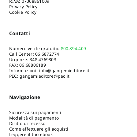
P.IVA: 07068861009
Privacy Policy
Cookie Policy
Contatti
Numero verde gratuito:
800.894.409
Call Center:
06.6872774
Urgenze:
348.4769803
FAX: 06.68806189
Informazioni:
info@gangemieditore.it
PEC: gangemieditore@pec.it
Navigazione
Sicurezza sui pagamenti
Modalità di pagamento
Diritto di recesso
Come effettuare gli acquisti
Leggere il tuo ebook