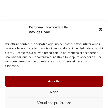
Personalizzazione alla
navigazione
Per offrire contenuti dedicati a ognuno dei nostri lettori, utilizziamo i
cookie e le avanzate tecnologie di personalizzazione dedicate ai nostri
clienti. Il consenso a queste tecnologie le permetterà di accedere a
una navigazione personalizzata al nostro sito, oppure accedere a una
Shop Gangemi Editore
-
Pagamenti Sicuri e anche Rateali
.
versione generica non ottimizzata ai suoi interessi negando il
consenso.
Catalogo Online
Accetta
CONSULTAZIONE
Catalogo Internazionale
Nega
Catalogo Online
DOWNLOAD
Visualizza preferenze
Catalogo Internazionale