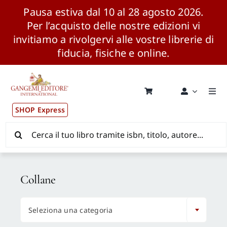
Pausa estiva dal 10 al 28 agosto 2026.
Per l’acquisto delle nostre edizioni vi
invitiamo a rivolgervi alle vostre librerie di
fiducia, fisiche e online.
Salta
al
contenuto
Togg
Navi
SHOP Express
Pubblicazioni
Cerca
per:
News ed Eventi
Collane
Distribuzione Wolrdwide

Seleziona una categoria
CONSIP / MEPA / ANVUR / CINECA