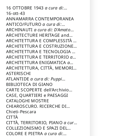
16 OTTOBRE 1943
a cura di:
Pezzetti Marcello
16-ott-43
ANNAMARRA CONTEMPORANEA
ANTICO/FUTURO
a cura di:
Varagnoli Claudio
ARCHINAUTI
a cura di: D'Amato
Claudio
ARCHITECTURE HERITAGE and
DESIGN
ARCHITETTURA E COMPLESSITÀ
a
cura di: Piva Antonio
ARCHITETTURA E COSTRUZIONE
a
cura di: Poretti Sergio
ARCHITETTURA E TECNOLOGIA
a
cura di: Carrara Gianfranco
ARCHITETTURA E TERRITORIO
a
cura di: Pietrogrande Enrico
ARCHITETTURA ENIGMATICA
a
cura di: Lenci Ruggero
ARCHITETTURA, CITTÀ, MEMORIA
a cura di: Valeriani Enrico
ASTERISCHI
ATLANTIDE
a cura di: Puppi
Lionello
BIBLIOTECA DI GIANO
CARTE SCOPERTE dell’Archivio
Storico Capitolino
CASE, QUARTIERI e PAESAGGI
CATALOGHI MOSTRE
CHIAROSCURO. RICERCHE DI
STORIA E STORIA DELL'ARTE
Chieti-Pescara
a
cura di: Di Carpegna Falconieri
CITTÀ
Tommaso
CITTÀ, TERRITORIO, PIANO
a cura
di: Imbesi Giuseppe
COLLEZIONISMO E SPAZI DEL
COLLEZIONISMO
COLORE E PIETRA
a cura di:
a cura di: