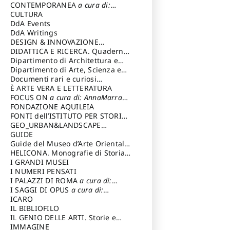
Magnani Lauro
Selvaggi Giuseppe
CONTEMPORANEA
a cura di:
Gubinelli Luna
CULTURA
DdA Events
DdA Writings
DESIGN & INNOVAZIONE
TECNOLOGICA
DIDATTICA E RICERCA. Quaderni
a cura di: Vallicelli
Andrea
della Scuola
Dipartimento di Architettura e
Analisi della Città Mediterranea
Dipartimento di Arte, Scienza e
Tecnica del Costuire
Documenti rari e curiosi
dall'Archivio Segreto
È ARTE VERA E LETTERATURA
FOCUS ON
a cura di: AnnaMarra
Contemporanea
FONDAZIONE AQUILEIA
FONTI dell’ISTITUTO PER STORIA
DEL RISORGIMENTO
GEO_URBAN&LANDSCAPE
PLANNING (GULP)
GUIDE
a cura di:
Trusiani Elio
Guide del Museo d’Arte Orientale
“Giuseppe Tucci”
HELICONA. Monografie di Storia
dell'Arte
I GRANDI MUSEI
a cura di: Gallo Marco
I NUMERI PENSATI
I PALAZZI DI ROMA
a cura di:
Ippoliti Alessandro
I SAGGI DI OPUS
a cura di:
Scalesse Tommaso
ICARO
IL BIBLIOFILO
IL GENIO DELLE ARTI. Storie e
interpretazione
IMMAGINE