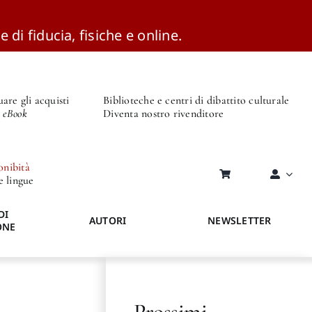
e di fiducia, fisiche e online.
are gli acquisti
Biblioteche e centri di dibattito culturale
o eBook
Diventa nostro rivenditore
onibità
re lingue
DI
AUTORI
NEWSLETTER
ONE
Prossimi