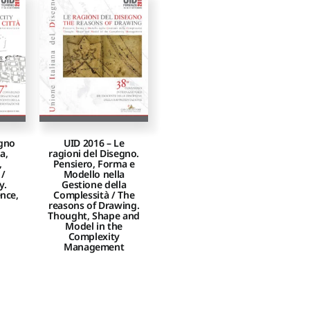
egno
UID 2016 – Le
a,
ragioni del Disegno.
,
Pensiero, Forma e
 /
Modello nella
y.
Gestione della
ence,
Complessità / The
reasons of Drawing.
Thought, Shape and
Model in the
Complexity
Management