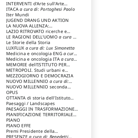
INTERVENTI d'Arte sull'Arte
dedicata alla cultura della
ITACA
a cura di: Portoghesi Paolo
conservazione d’arte
Iter Mundi
a cura di:
Fondazione Paola Droghetti onlus
JUGEND DRANG UND AKTION
LA NUOVA ALLENZA:
ARCHITETTURA & AMBIENTE
LAZIO RITROVATO ricerche e
restauri
LE RAGIONI DELL'UOMO
a cura di:
Lombardi Satriani Luigi
Le Storie della Storia
LUXFLUX
a cura di: Lux Simonetta
Medicina e oncologia ENG
a cura
di: Lopez Massimo
Medicina e oncologia ITA
a cura
di: Lopez Massimo
MEMORIE dell’ISTITUTO PER
STORIA DEL RISORGIMENTO
METROPOLI. Studi urbani e
regionali
MEZZOGIORNO E DEMOCRAZIA
NUOVO MILLENNIO
a cura di:
Capaldo Pellegrino
NUOVO MILLENNIO seconda
serie
OPUS
a cura di: Mercadante
Francesco
OTTANTA di storia dell'Istituto
storia dell’Istituto
Paesaggi / Landscapes
a cura di:
Cavalieri Patrizia
PAESAGGI IN TRASFORMAZIONE
a
cura di: Corti Enrico A.
PIANIFICAZIONE TERRITORIALE
URBANISTICA ED AMBIENTALE
PIANO
a
cura di: Costa Enrico
PIANO EFFE
Premi Presidente della
Repubblica
PRESENZE
a cura di: Benedetti