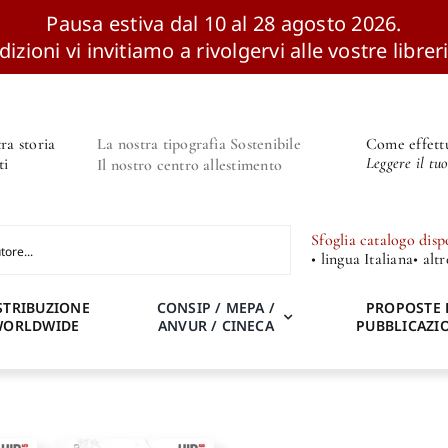
Pausa estiva dal 10 al 28 agosto 2026.
izioni vi invitiamo a rivolgervi alle vostre libreri
ra storia
La nostra tipografia Sostenibile
Come effettu
Leggere il tu
ti
Il nostro centro allestimento
Sfoglia catalogo disp
• lingua Italiana
• alt
STRIBUZIONE
CONSIP / MEPA /
PROPOSTE 
WORLDWIDE
ANVUR / CINECA
PUBBLICAZI