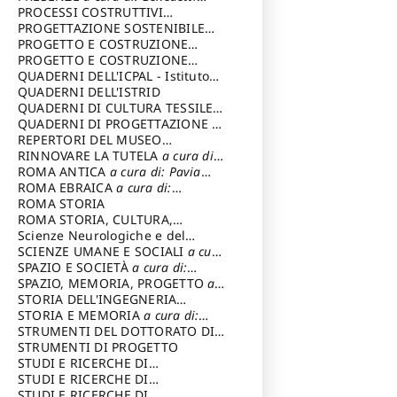
Sandro
PROCESSI COSTRUTTIVI
DELL'ARCHITETTURA
PROGETTAZIONE SOSTENIBILE
a cura di:
Ippoliti Alessandro
PARTECIPATA
PROGETTO E COSTRUZIONE
DELL’ARCHITETTURA
PROGETTO E COSTRUZIONE
SOSTENIBILE
QUADERNI DELL'ICPAL - Istituto
centrale per il restauro e la
QUADERNI DELL'ISTRID
conservazione del patrimonio
QUADERNI DI CULTURA TESSILE
a
archivistico e librario
cura di: Crispolti Livia
QUADERNI DI PROGETTAZIONE
a
cura di: Giura Longo Tommaso
REPERTORI DEL MUSEO
CENTRALE DEL RISORGIMENTO
RINNOVARE LA TUTELA
a cura di:
a
cura di: Pizzo Marco
Cicalò Enrico
ROMA ANTICA
a cura di: Pavia
Carlo
ROMA EBRAICA
a cura di:
Procaccia Claudio
ROMA STORIA
ROMA STORIA, CULTURA,
IMMAGINE
Scienze Neurologiche e del
a cura di: Fagiolo
Marcello
Comportamento
SCIENZE UMANE E SOCIALI
a cura
di: Iannizzi Salvatore
SPAZIO E SOCIETÀ
a cura di:
Cassetti Roberto
SPAZIO, MEMORIA, PROGETTO
a
cura di: Rossi Massimo
STORIA DELL'INGEGNERIA
STRUTTURALE IN ITALIA
STORIA E MEMORIA
a cura di:
a cura di:
Poretti Sergio
Rossi Lauro
STRUMENTI DEL DOTTORATO DI
RICERCA IN RILIEVO E
STRUMENTI DI PROGETTO
RAPPRESENTAZIONE
STUDI E RICERCHE DI
DELL’ARCHITETTURA E
ARCHEOLOGIA IN SICILIA
STUDI E RICERCHE DI
a cura
DELL’AMBIENTE
di: Pelagatti Paola
ARCHITETTURA del Dipartimento
STUDI E RICERCHE DI
a cura di: Migliari