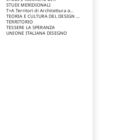
Riccardo
di Architettura Università degli
ARCHITETTURA del Dipartimento
STUDI MERIDIONALI
Studi G. d' Annunzio
di Architettura Università degli
T+A Territori di Architettura
a
Studi G. d' Annunzio, Chieti-
cura di: Ramazzotti Luigi
TEORIA E CULTURA DEL DESIGN
a
Pescara
cura di: Furlanis Giuseppe
TERRITORIO
a cura di: Fusero Paolo
TESSERE LA SPERANZA
UNIONE ITALIANA DISEGNO