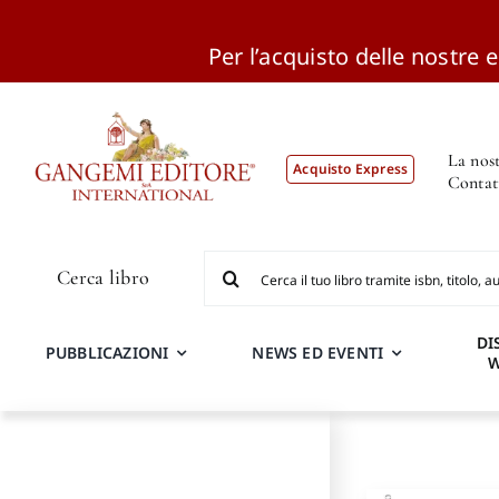
Per l’acquisto delle nostre ed
Salta
al
contenuto
La nost
Acquisto Express
Contat
Cerca
Cerca libro
per:
DI
PUBBLICAZIONI
NEWS ED EVENTI