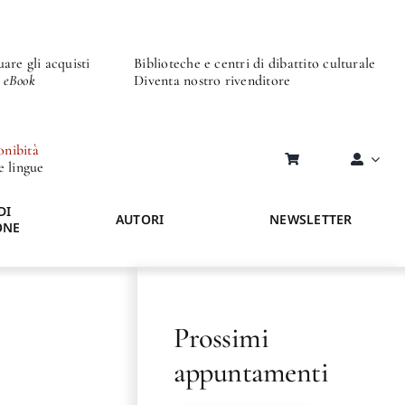
are gli acquisti
Biblioteche e centri di dibattito culturale
o eBook
Diventa nostro rivenditore
onibità
re lingue
DI
AUTORI
NEWSLETTER
ONE
Prossimi
appuntamenti