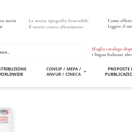
ra storia
La nostra tipografia Sostenibile
Come effettu
Leggere il tu
ti
Il nostro centro allestimento
Sfoglia catalogo disp
• lingua Italiana
• alt
STRIBUZIONE
CONSIP / MEPA /
PROPOSTE 
WORLDWIDE
ANVUR / CINECA
PUBBLICAZI