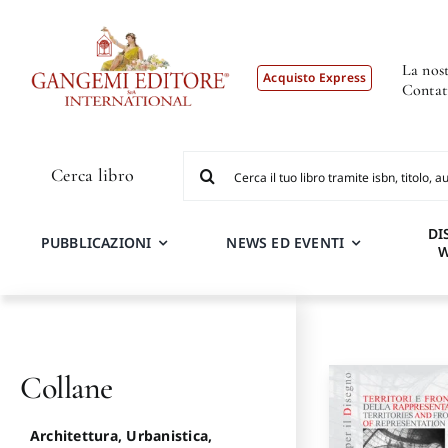
Salta
al
contenuto
La nost
Acquisto Express
Contat
Cerca
Cerca libro
per:
DI
PUBBLICAZIONI
NEWS ED EVENTI
Collane
Architettura, Urbanistica,