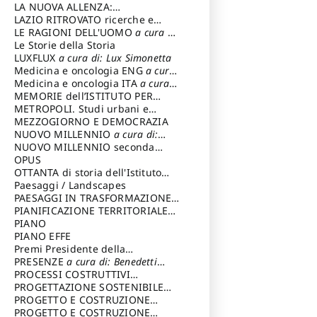
LA NUOVA ALLENZA:
ARCHITETTURA & AMBIENTE
LAZIO RITROVATO ricerche e
restauri
LE RAGIONI DELL'UOMO
a cura di:
Lombardi Satriani Luigi
Le Storie della Storia
LUXFLUX
a cura di: Lux Simonetta
Medicina e oncologia ENG
a cura
di: Lopez Massimo
Medicina e oncologia ITA
a cura
di: Lopez Massimo
MEMORIE dell’ISTITUTO PER
STORIA DEL RISORGIMENTO
METROPOLI. Studi urbani e
regionali
MEZZOGIORNO E DEMOCRAZIA
NUOVO MILLENNIO
a cura di:
Capaldo Pellegrino
NUOVO MILLENNIO seconda
serie
OPUS
a cura di: Mercadante
Francesco
OTTANTA di storia dell'Istituto
storia dell’Istituto
Paesaggi / Landscapes
a cura di:
Cavalieri Patrizia
PAESAGGI IN TRASFORMAZIONE
a
cura di: Corti Enrico A.
PIANIFICAZIONE TERRITORIALE
URBANISTICA ED AMBIENTALE
PIANO
a
cura di: Costa Enrico
PIANO EFFE
Premi Presidente della
Repubblica
PRESENZE
a cura di: Benedetti
Sandro
PROCESSI COSTRUTTIVI
DELL'ARCHITETTURA
PROGETTAZIONE SOSTENIBILE
a cura di:
Ippoliti Alessandro
PARTECIPATA
PROGETTO E COSTRUZIONE
DELL’ARCHITETTURA
PROGETTO E COSTRUZIONE