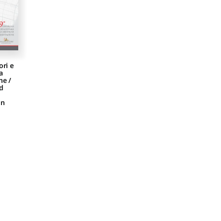
ori e
a
ne /
nd
on