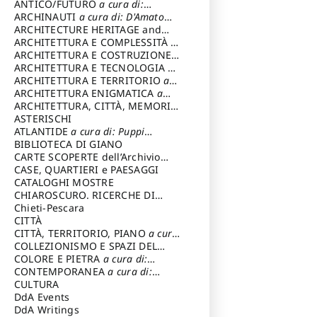
ANTICO/FUTURO
a cura di:
Varagnoli Claudio
ARCHINAUTI
a cura di: D'Amato
Claudio
ARCHITECTURE HERITAGE and
DESIGN
ARCHITETTURA E COMPLESSITÀ
a
cura di: Piva Antonio
ARCHITETTURA E COSTRUZIONE
a
cura di: Poretti Sergio
ARCHITETTURA E TECNOLOGIA
a
cura di: Carrara Gianfranco
ARCHITETTURA E TERRITORIO
a
cura di: Pietrogrande Enrico
ARCHITETTURA ENIGMATICA
a
cura di: Lenci Ruggero
ARCHITETTURA, CITTÀ, MEMORIA
a cura di: Valeriani Enrico
ASTERISCHI
ATLANTIDE
a cura di: Puppi
Lionello
BIBLIOTECA DI GIANO
CARTE SCOPERTE dell’Archivio
Storico Capitolino
CASE, QUARTIERI e PAESAGGI
CATALOGHI MOSTRE
CHIAROSCURO. RICERCHE DI
STORIA E STORIA DELL'ARTE
Chieti-Pescara
a
cura di: Di Carpegna Falconieri
CITTÀ
Tommaso
CITTÀ, TERRITORIO, PIANO
a cura
di: Imbesi Giuseppe
COLLEZIONISMO E SPAZI DEL
COLLEZIONISMO
COLORE E PIETRA
a cura di:
a cura di:
Magnani Lauro
Selvaggi Giuseppe
CONTEMPORANEA
a cura di:
Gubinelli Luna
CULTURA
DdA Events
DdA Writings