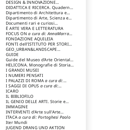
DESIGN & INNOVAZIONE
TECNOLOGICA
DIDATTICA E RICERCA. Quaderni
a cura di: Vallicelli
Andrea
della Scuola
Dipartimento di Architettura e
Analisi della Città Mediterranea
Dipartimento di Arte, Scienza e
Tecnica del Costuire
Documenti rari e curiosi
dall'Archivio Segreto
È ARTE VERA E LETTERATURA
FOCUS ON
a cura di: AnnaMarra
Contemporanea
FONDAZIONE AQUILEIA
FONTI dell’ISTITUTO PER STORIA
DEL RISORGIMENTO
GEO_URBAN&LANDSCAPE
PLANNING (GULP)
GUIDE
a cura di:
Trusiani Elio
Guide del Museo d’Arte Orientale
“Giuseppe Tucci”
HELICONA. Monografie di Storia
dell'Arte
I GRANDI MUSEI
a cura di: Gallo Marco
I NUMERI PENSATI
I PALAZZI DI ROMA
a cura di:
Ippoliti Alessandro
I SAGGI DI OPUS
a cura di:
Scalesse Tommaso
ICARO
IL BIBLIOFILO
IL GENIO DELLE ARTI. Storie e
interpretazione
IMMAGINE
INTERVENTI d'Arte sull'Arte
dedicata alla cultura della
ITACA
a cura di: Portoghesi Paolo
conservazione d’arte
Iter Mundi
a cura di:
Fondazione Paola Droghetti onlus
JUGEND DRANG UND AKTION