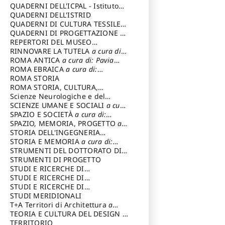
SOSTENIBILE
QUADERNI DELL'ICPAL - Istituto
centrale per il restauro e la
QUADERNI DELL'ISTRID
conservazione del patrimonio
QUADERNI DI CULTURA TESSILE
a
archivistico e librario
cura di: Crispolti Livia
QUADERNI DI PROGETTAZIONE
a
cura di: Giura Longo Tommaso
REPERTORI DEL MUSEO
CENTRALE DEL RISORGIMENTO
RINNOVARE LA TUTELA
a cura di:
a
cura di: Pizzo Marco
Cicalò Enrico
ROMA ANTICA
a cura di: Pavia
Carlo
ROMA EBRAICA
a cura di:
Procaccia Claudio
ROMA STORIA
ROMA STORIA, CULTURA,
IMMAGINE
Scienze Neurologiche e del
a cura di: Fagiolo
Marcello
Comportamento
SCIENZE UMANE E SOCIALI
a cura
di: Iannizzi Salvatore
SPAZIO E SOCIETÀ
a cura di:
Cassetti Roberto
SPAZIO, MEMORIA, PROGETTO
a
cura di: Rossi Massimo
STORIA DELL'INGEGNERIA
STRUTTURALE IN ITALIA
STORIA E MEMORIA
a cura di:
a cura di:
Poretti Sergio
Rossi Lauro
STRUMENTI DEL DOTTORATO DI
RICERCA IN RILIEVO E
STRUMENTI DI PROGETTO
RAPPRESENTAZIONE
STUDI E RICERCHE DI
DELL’ARCHITETTURA E
ARCHEOLOGIA IN SICILIA
STUDI E RICERCHE DI
a cura
DELL’AMBIENTE
di: Pelagatti Paola
ARCHITETTURA del Dipartimento
STUDI E RICERCHE DI
a cura di: Migliari
Riccardo
di Architettura Università degli
ARCHITETTURA del Dipartimento
STUDI MERIDIONALI
Studi G. d' Annunzio
di Architettura Università degli
T+A Territori di Architettura
a
Studi G. d' Annunzio, Chieti-
cura di: Ramazzotti Luigi
TEORIA E CULTURA DEL DESIGN
a
Pescara
cura di: Furlanis Giuseppe
TERRITORIO
a cura di: Fusero Paolo