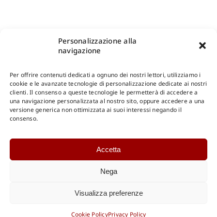
Personalizzazione alla
navigazione
Per offrire contenuti dedicati a ognuno dei nostri lettori, utilizziamo i
cookie e le avanzate tecnologie di personalizzazione dedicate ai nostri
clienti. Il consenso a queste tecnologie le permetterà di accedere a
una navigazione personalizzata al nostro sito, oppure accedere a una
Shop Gangemi Editore
-
Pagamenti Sicuri e anche Rateali
.
versione generica non ottimizzata ai suoi interessi negando il
consenso.
Catalogo Online
Accetta
CONSULTAZIONE
Catalogo Internazionale
Nega
Catalogo Online
DOWNLOAD
Visualizza preferenze
Catalogo Internazionale
Cookie Policy
Privacy Policy