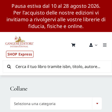
Pausa estiva dal 10 al 28 agosto 2026.
Per l’acquisto delle nostre edizioni vi
invitiamo a rivolgervi alle vostre librerie di
fiducia, fisiche e online.
Salta
al
contenuto
Togg
Navi
SHOP Express
Pubblicazioni
Cerca
per:
News ed Eventi
Collane
Distribuzione Wolrdwide

Seleziona una categoria
CONSIP / MEPA / ANVUR / CINECA