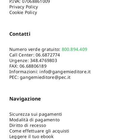
P.IVA: 07068861009
Privacy Policy
Cookie Policy
Contatti
Numero verde gratuito:
800.894.409
Call Center:
06.6872774
Urgenze:
348.4769803
FAX: 06.68806189
Informazioni:
info@gangemieditore.it
PEC: gangemieditore@pec.it
Navigazione
Sicurezza sui pagamenti
Modalità di pagamento
Diritto di recesso
Come effettuare gli acquisti
Leggere il tuo ebook