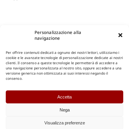
Personalizzazione alla
navigazione
Per offrire contenuti dedicati a ognuno dei nostri lettori, utilizziamo i
cookie e le avanzate tecnologie di personalizzazione dedicate ai nostri
clienti. Il consenso a queste tecnologie le permetterà di accedere a
una navigazione personalizzata al nostro sito, oppure accedere a una
Shop Gangemi Editore
-
Pagamenti Sicuri e anche Rateali
.
versione generica non ottimizzata ai suoi interessi negando il
consenso.
Catalogo Online
Accetta
CONSULTAZIONE
Catalogo Internazionale
Nega
Catalogo Online
DOWNLOAD
Visualizza preferenze
Catalogo Internazionale