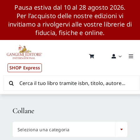
Pausa estiva dal 10 al 28 agosto 2026.
Per l’acquisto delle nostre edizioni vi
invitiamo a rivolgervi alle vostre librerie di
fiducia, fisiche e online.
Salta
al
contenuto
Togg
Navi
SHOP Express
Pubblicazioni
Cerca
per:
News ed Eventi
Collane
Distribuzione Wolrdwide

Seleziona una categoria
CONSIP / MEPA / ANVUR / CINECA