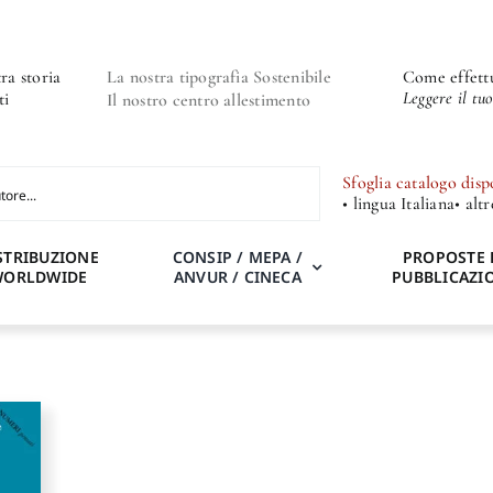
ra storia
La nostra tipografia Sostenibile
Come effettu
Leggere il tu
ti
Il nostro centro allestimento
Sfoglia catalogo disp
• lingua Italiana
• alt
STRIBUZIONE
CONSIP / MEPA /
PROPOSTE 
WORLDWIDE
ANVUR / CINECA
PUBBLICAZI