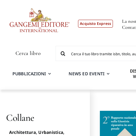
Salta
al
contenuto
La nost
Acquisto Express
Contat
Cerca
Cerca libro
per:
DI
PUBBLICAZIONI
NEWS ED EVENTI
Collane
Architettura, Urbanistica,