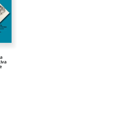
la
tiva
e