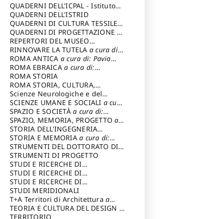
SOSTENIBILE
QUADERNI DELL'ICPAL - Istituto
centrale per il restauro e la
QUADERNI DELL'ISTRID
conservazione del patrimonio
QUADERNI DI CULTURA TESSILE
a
archivistico e librario
cura di: Crispolti Livia
QUADERNI DI PROGETTAZIONE
a
cura di: Giura Longo Tommaso
REPERTORI DEL MUSEO
CENTRALE DEL RISORGIMENTO
RINNOVARE LA TUTELA
a cura di:
a
cura di: Pizzo Marco
Cicalò Enrico
ROMA ANTICA
a cura di: Pavia
Carlo
ROMA EBRAICA
a cura di:
Procaccia Claudio
ROMA STORIA
ROMA STORIA, CULTURA,
IMMAGINE
Scienze Neurologiche e del
a cura di: Fagiolo
Marcello
Comportamento
SCIENZE UMANE E SOCIALI
a cura
di: Iannizzi Salvatore
SPAZIO E SOCIETÀ
a cura di:
Cassetti Roberto
SPAZIO, MEMORIA, PROGETTO
a
cura di: Rossi Massimo
STORIA DELL'INGEGNERIA
STRUTTURALE IN ITALIA
STORIA E MEMORIA
a cura di:
a cura di:
Poretti Sergio
Rossi Lauro
STRUMENTI DEL DOTTORATO DI
RICERCA IN RILIEVO E
STRUMENTI DI PROGETTO
RAPPRESENTAZIONE
STUDI E RICERCHE DI
DELL’ARCHITETTURA E
ARCHEOLOGIA IN SICILIA
STUDI E RICERCHE DI
a cura
DELL’AMBIENTE
di: Pelagatti Paola
ARCHITETTURA del Dipartimento
STUDI E RICERCHE DI
a cura di: Migliari
Riccardo
di Architettura Università degli
ARCHITETTURA del Dipartimento
STUDI MERIDIONALI
Studi G. d' Annunzio
di Architettura Università degli
T+A Territori di Architettura
a
Studi G. d' Annunzio, Chieti-
cura di: Ramazzotti Luigi
TEORIA E CULTURA DEL DESIGN
a
Pescara
cura di: Furlanis Giuseppe
TERRITORIO
a cura di: Fusero Paolo