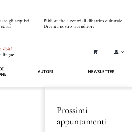
are gli acquisti
Biblioteche e centri di dibattito culturale
o eBook
Diventa nostro rivenditore
onibità
re lingue
DI
AUTORI
NEWSLETTER
ONE
Prossimi
appuntamenti