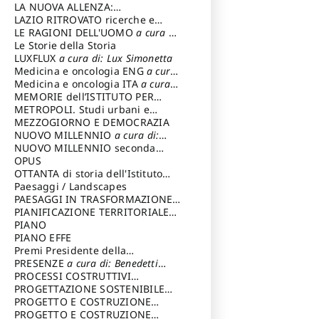
LA NUOVA ALLENZA:
ARCHITETTURA & AMBIENTE
LAZIO RITROVATO ricerche e
restauri
LE RAGIONI DELL'UOMO
a cura di:
Lombardi Satriani Luigi
Le Storie della Storia
LUXFLUX
a cura di: Lux Simonetta
Medicina e oncologia ENG
a cura
di: Lopez Massimo
Medicina e oncologia ITA
a cura
di: Lopez Massimo
MEMORIE dell’ISTITUTO PER
STORIA DEL RISORGIMENTO
METROPOLI. Studi urbani e
regionali
MEZZOGIORNO E DEMOCRAZIA
NUOVO MILLENNIO
a cura di:
Capaldo Pellegrino
NUOVO MILLENNIO seconda
serie
OPUS
a cura di: Mercadante
Francesco
OTTANTA di storia dell'Istituto
storia dell’Istituto
Paesaggi / Landscapes
a cura di:
Cavalieri Patrizia
PAESAGGI IN TRASFORMAZIONE
a
cura di: Corti Enrico A.
PIANIFICAZIONE TERRITORIALE
URBANISTICA ED AMBIENTALE
PIANO
a
cura di: Costa Enrico
PIANO EFFE
Premi Presidente della
Repubblica
PRESENZE
a cura di: Benedetti
Sandro
PROCESSI COSTRUTTIVI
DELL'ARCHITETTURA
PROGETTAZIONE SOSTENIBILE
a cura di:
Ippoliti Alessandro
PARTECIPATA
PROGETTO E COSTRUZIONE
DELL’ARCHITETTURA
PROGETTO E COSTRUZIONE