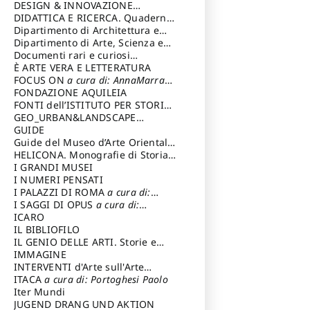
DESIGN & INNOVAZIONE
TECNOLOGICA
DIDATTICA E RICERCA. Quaderni
a cura di: Vallicelli
Andrea
della Scuola
Dipartimento di Architettura e
Analisi della Città Mediterranea
Dipartimento di Arte, Scienza e
Tecnica del Costuire
Documenti rari e curiosi
dall'Archivio Segreto
È ARTE VERA E LETTERATURA
FOCUS ON
a cura di: AnnaMarra
Contemporanea
FONDAZIONE AQUILEIA
FONTI dell’ISTITUTO PER STORIA
DEL RISORGIMENTO
GEO_URBAN&LANDSCAPE
PLANNING (GULP)
GUIDE
a cura di:
Trusiani Elio
Guide del Museo d’Arte Orientale
“Giuseppe Tucci”
HELICONA. Monografie di Storia
dell'Arte
I GRANDI MUSEI
a cura di: Gallo Marco
I NUMERI PENSATI
I PALAZZI DI ROMA
a cura di:
Ippoliti Alessandro
I SAGGI DI OPUS
a cura di:
Scalesse Tommaso
ICARO
IL BIBLIOFILO
IL GENIO DELLE ARTI. Storie e
interpretazione
IMMAGINE
INTERVENTI d'Arte sull'Arte
dedicata alla cultura della
ITACA
a cura di: Portoghesi Paolo
conservazione d’arte
Iter Mundi
a cura di:
Fondazione Paola Droghetti onlus
JUGEND DRANG UND AKTION