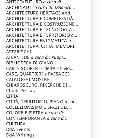
ANTICO/FUTURO
a cura di:
Varagnoli Claudio
ARCHINAUTI
a cura di: D'Amato
Claudio
ARCHITECTURE HERITAGE and
DESIGN
ARCHITETTURA E COMPLESSITÀ
a
cura di: Piva Antonio
ARCHITETTURA E COSTRUZIONE
a
cura di: Poretti Sergio
ARCHITETTURA E TECNOLOGIA
a
cura di: Carrara Gianfranco
ARCHITETTURA E TERRITORIO
a
cura di: Pietrogrande Enrico
ARCHITETTURA ENIGMATICA
a
cura di: Lenci Ruggero
ARCHITETTURA, CITTÀ, MEMORIA
a cura di: Valeriani Enrico
ASTERISCHI
ATLANTIDE
a cura di: Puppi
Lionello
BIBLIOTECA DI GIANO
CARTE SCOPERTE dell’Archivio
Storico Capitolino
CASE, QUARTIERI e PAESAGGI
CATALOGHI MOSTRE
CHIAROSCURO. RICERCHE DI
STORIA E STORIA DELL'ARTE
Chieti-Pescara
a
cura di: Di Carpegna Falconieri
CITTÀ
Tommaso
CITTÀ, TERRITORIO, PIANO
a cura
di: Imbesi Giuseppe
COLLEZIONISMO E SPAZI DEL
COLLEZIONISMO
COLORE E PIETRA
a cura di:
a cura di:
Magnani Lauro
Selvaggi Giuseppe
CONTEMPORANEA
a cura di:
Gubinelli Luna
CULTURA
DdA Events
DdA Writings