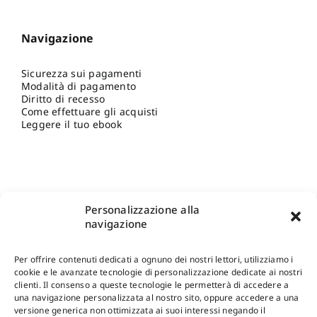
Navigazione
Sicurezza sui pagamenti
Modalità di pagamento
Diritto di recesso
Come effettuare gli acquisti
Leggere il tuo ebook
Personalizzazione alla
navigazione
Per offrire contenuti dedicati a ognuno dei nostri lettori, utilizziamo i
cookie e le avanzate tecnologie di personalizzazione dedicate ai nostri
clienti. Il consenso a queste tecnologie le permetterà di accedere a
una navigazione personalizzata al nostro sito, oppure accedere a una
Shop Gangemi Editore
-
Pagamenti Sicuri e anche Rateali
.
versione generica non ottimizzata ai suoi interessi negando il