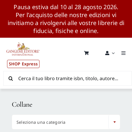
Pausa estiva dal 10 al 28 agosto 2026.
Per l’acquisto delle nostre edizioni vi
invitiamo a rivolgervi alle vostre librerie di
fiducia, fisiche e online.
Salta
al
contenuto
Togg
Navi
SHOP Express
Pubblicazioni
Cerca
per:
News ed Eventi
Collane
Distribuzione Wolrdwide

Seleziona una categoria
CONSIP / MEPA / ANVUR / CINECA