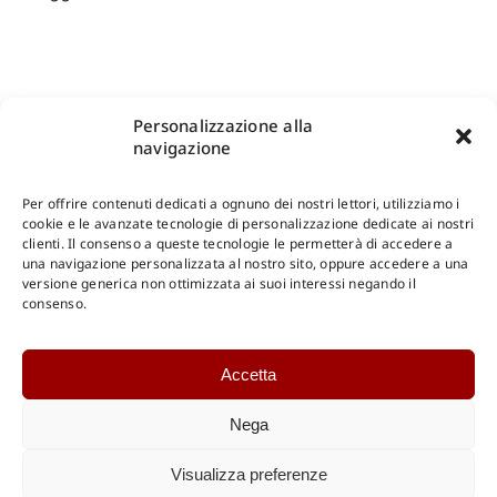
Personalizzazione alla
navigazione
Per offrire contenuti dedicati a ognuno dei nostri lettori, utilizziamo i
cookie e le avanzate tecnologie di personalizzazione dedicate ai nostri
clienti. Il consenso a queste tecnologie le permetterà di accedere a
una navigazione personalizzata al nostro sito, oppure accedere a una
Shop Gangemi Editore
-
Pagamenti Sicuri e anche Rateali
.
versione generica non ottimizzata ai suoi interessi negando il
consenso.
Catalogo Online
Accetta
CONSULTAZIONE
Catalogo Internazionale
Nega
Catalogo Online
DOWNLOAD
Visualizza preferenze
Catalogo Internazionale