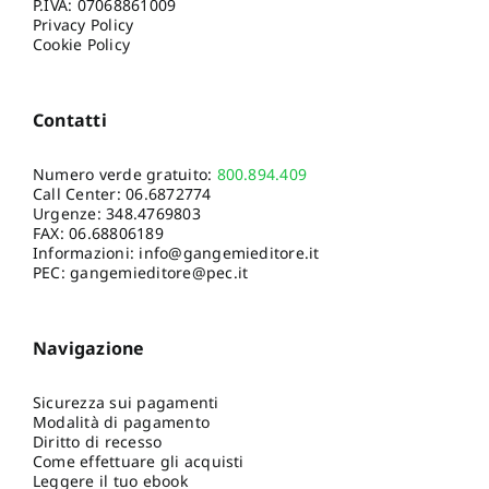
P.IVA: 07068861009
Privacy Policy
Cookie Policy
Contatti
Numero verde gratuito:
800.894.409
Call Center:
06.6872774
Urgenze:
348.4769803
FAX: 06.68806189
Informazioni:
info@gangemieditore.it
PEC: gangemieditore@pec.it
Navigazione
Sicurezza sui pagamenti
Modalità di pagamento
Diritto di recesso
Come effettuare gli acquisti
Leggere il tuo ebook