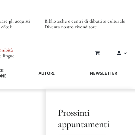
are gli acquisti
Biblioteche e centri di dibattito culturale
o eBook
Diventa nostro rivenditore
onibità
re lingue
DI
AUTORI
NEWSLETTER
ONE
Prossimi
appuntamenti