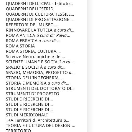
SOSTENIBILE
QUADERNI DELL'ICPAL - Istituto
centrale per il restauro e la
QUADERNI DELL'ISTRID
conservazione del patrimonio
QUADERNI DI CULTURA TESSILE
a
archivistico e librario
cura di: Crispolti Livia
QUADERNI DI PROGETTAZIONE
a
cura di: Giura Longo Tommaso
REPERTORI DEL MUSEO
CENTRALE DEL RISORGIMENTO
RINNOVARE LA TUTELA
a cura di:
a
cura di: Pizzo Marco
Cicalò Enrico
ROMA ANTICA
a cura di: Pavia
Carlo
ROMA EBRAICA
a cura di:
Procaccia Claudio
ROMA STORIA
ROMA STORIA, CULTURA,
IMMAGINE
Scienze Neurologiche e del
a cura di: Fagiolo
Marcello
Comportamento
SCIENZE UMANE E SOCIALI
a cura
di: Iannizzi Salvatore
SPAZIO E SOCIETÀ
a cura di:
Cassetti Roberto
SPAZIO, MEMORIA, PROGETTO
a
cura di: Rossi Massimo
STORIA DELL'INGEGNERIA
STRUTTURALE IN ITALIA
STORIA E MEMORIA
a cura di:
a cura di:
Poretti Sergio
Rossi Lauro
STRUMENTI DEL DOTTORATO DI
RICERCA IN RILIEVO E
STRUMENTI DI PROGETTO
RAPPRESENTAZIONE
STUDI E RICERCHE DI
DELL’ARCHITETTURA E
ARCHEOLOGIA IN SICILIA
STUDI E RICERCHE DI
a cura
DELL’AMBIENTE
di: Pelagatti Paola
ARCHITETTURA del Dipartimento
STUDI E RICERCHE DI
a cura di: Migliari
Riccardo
di Architettura Università degli
ARCHITETTURA del Dipartimento
STUDI MERIDIONALI
Studi G. d' Annunzio
di Architettura Università degli
T+A Territori di Architettura
a
Studi G. d' Annunzio, Chieti-
cura di: Ramazzotti Luigi
TEORIA E CULTURA DEL DESIGN
a
Pescara
cura di: Furlanis Giuseppe
TERRITORIO
a cura di: Fusero Paolo