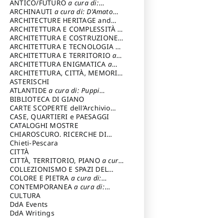
ANTICO/FUTURO
a cura di:
Varagnoli Claudio
ARCHINAUTI
a cura di: D'Amato
Claudio
ARCHITECTURE HERITAGE and
DESIGN
ARCHITETTURA E COMPLESSITÀ
a
cura di: Piva Antonio
ARCHITETTURA E COSTRUZIONE
a
cura di: Poretti Sergio
ARCHITETTURA E TECNOLOGIA
a
cura di: Carrara Gianfranco
ARCHITETTURA E TERRITORIO
a
cura di: Pietrogrande Enrico
ARCHITETTURA ENIGMATICA
a
cura di: Lenci Ruggero
ARCHITETTURA, CITTÀ, MEMORIA
a cura di: Valeriani Enrico
ASTERISCHI
ATLANTIDE
a cura di: Puppi
Lionello
BIBLIOTECA DI GIANO
CARTE SCOPERTE dell’Archivio
Storico Capitolino
CASE, QUARTIERI e PAESAGGI
CATALOGHI MOSTRE
CHIAROSCURO. RICERCHE DI
STORIA E STORIA DELL'ARTE
Chieti-Pescara
a
cura di: Di Carpegna Falconieri
CITTÀ
Tommaso
CITTÀ, TERRITORIO, PIANO
a cura
di: Imbesi Giuseppe
COLLEZIONISMO E SPAZI DEL
COLLEZIONISMO
COLORE E PIETRA
a cura di:
a cura di:
Magnani Lauro
Selvaggi Giuseppe
CONTEMPORANEA
a cura di:
Gubinelli Luna
CULTURA
DdA Events
DdA Writings