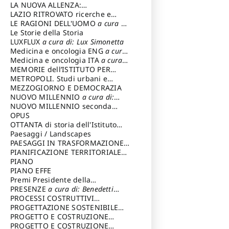
LA NUOVA ALLENZA:
ARCHITETTURA & AMBIENTE
LAZIO RITROVATO ricerche e
restauri
LE RAGIONI DELL'UOMO
a cura di:
Lombardi Satriani Luigi
Le Storie della Storia
LUXFLUX
a cura di: Lux Simonetta
Medicina e oncologia ENG
a cura
di: Lopez Massimo
Medicina e oncologia ITA
a cura
di: Lopez Massimo
MEMORIE dell’ISTITUTO PER
STORIA DEL RISORGIMENTO
METROPOLI. Studi urbani e
regionali
MEZZOGIORNO E DEMOCRAZIA
NUOVO MILLENNIO
a cura di:
Capaldo Pellegrino
NUOVO MILLENNIO seconda
serie
OPUS
a cura di: Mercadante
Francesco
OTTANTA di storia dell'Istituto
storia dell’Istituto
Paesaggi / Landscapes
a cura di:
Cavalieri Patrizia
PAESAGGI IN TRASFORMAZIONE
a
cura di: Corti Enrico A.
PIANIFICAZIONE TERRITORIALE
URBANISTICA ED AMBIENTALE
PIANO
a
cura di: Costa Enrico
PIANO EFFE
Premi Presidente della
Repubblica
PRESENZE
a cura di: Benedetti
Sandro
PROCESSI COSTRUTTIVI
DELL'ARCHITETTURA
PROGETTAZIONE SOSTENIBILE
a cura di:
Ippoliti Alessandro
PARTECIPATA
PROGETTO E COSTRUZIONE
DELL’ARCHITETTURA
PROGETTO E COSTRUZIONE