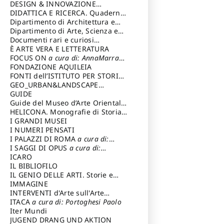
DESIGN & INNOVAZIONE
TECNOLOGICA
DIDATTICA E RICERCA. Quaderni
a cura di: Vallicelli
Andrea
della Scuola
Dipartimento di Architettura e
Analisi della Città Mediterranea
Dipartimento di Arte, Scienza e
Tecnica del Costuire
Documenti rari e curiosi
dall'Archivio Segreto
È ARTE VERA E LETTERATURA
FOCUS ON
a cura di: AnnaMarra
Contemporanea
FONDAZIONE AQUILEIA
FONTI dell’ISTITUTO PER STORIA
DEL RISORGIMENTO
GEO_URBAN&LANDSCAPE
PLANNING (GULP)
GUIDE
a cura di:
Trusiani Elio
Guide del Museo d’Arte Orientale
“Giuseppe Tucci”
HELICONA. Monografie di Storia
dell'Arte
I GRANDI MUSEI
a cura di: Gallo Marco
I NUMERI PENSATI
I PALAZZI DI ROMA
a cura di:
Ippoliti Alessandro
I SAGGI DI OPUS
a cura di:
Scalesse Tommaso
ICARO
IL BIBLIOFILO
IL GENIO DELLE ARTI. Storie e
interpretazione
IMMAGINE
INTERVENTI d'Arte sull'Arte
dedicata alla cultura della
ITACA
a cura di: Portoghesi Paolo
conservazione d’arte
Iter Mundi
a cura di:
Fondazione Paola Droghetti onlus
JUGEND DRANG UND AKTION