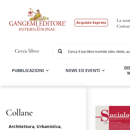
Salta
al
contenuto
La nost
Acquisto Express
Contat
Cerca
Cerca libro
per:
DI
PUBBLICAZIONI
NEWS ED EVENTI
Collane
Architettura, Urbanistica,