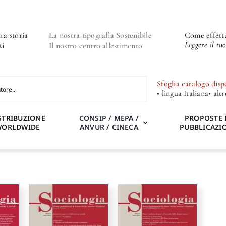
ra storia
La nostra tipografia Sostenibile
Come effettu
Leggere il tu
ti
Il nostro centro allestimento
Sfoglia catalogo disp
• lingua Italiana
• alt
STRIBUZIONE
CONSIP / MEPA /
PROPOSTE 
WORLDWIDE
ANVUR / CINECA
PUBBLICAZI