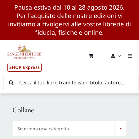
Pausa estiva dal 10 al 28 agosto 2026.
Per l’acquisto delle nostre edizioni vi
invitiamo a rivolgervi alle vostre librerie di
fiducia, fisiche e online.
Salta
al
contenuto
Togg
Navi
SHOP Express
Pubblicazioni
Cerca
per:
News ed Eventi
Collane
Distribuzione Wolrdwide

Seleziona una categoria
CONSIP / MEPA / ANVUR / CINECA