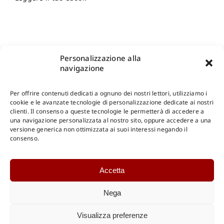
Personalizzazione alla
navigazione
Per offrire contenuti dedicati a ognuno dei nostri lettori, utilizziamo i
cookie e le avanzate tecnologie di personalizzazione dedicate ai nostri
clienti. Il consenso a queste tecnologie le permetterà di accedere a
una navigazione personalizzata al nostro sito, oppure accedere a una
Shop Gangemi Editore
-
Pagamenti Sicuri e anche Rateali
.
versione generica non ottimizzata ai suoi interessi negando il
consenso.
Catalogo Online
Accetta
CONSULTAZIONE
Catalogo Internazionale
Nega
Catalogo Online
DOWNLOAD
Visualizza preferenze
Catalogo Internazionale