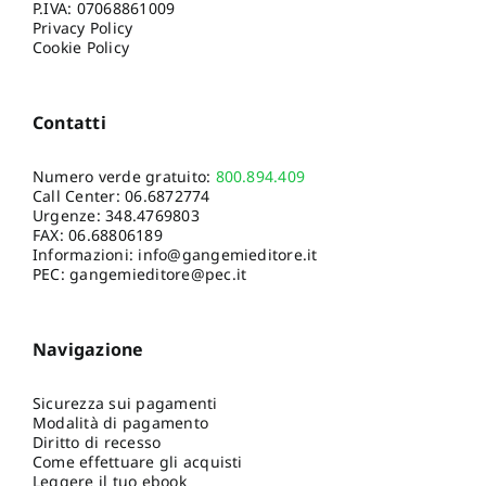
P.IVA: 07068861009
Privacy Policy
Cookie Policy
Contatti
Numero verde gratuito:
800.894.409
Call Center:
06.6872774
Urgenze:
348.4769803
FAX: 06.68806189
Informazioni:
info@gangemieditore.it
PEC: gangemieditore@pec.it
Navigazione
Sicurezza sui pagamenti
Modalità di pagamento
Diritto di recesso
Come effettuare gli acquisti
Leggere il tuo ebook