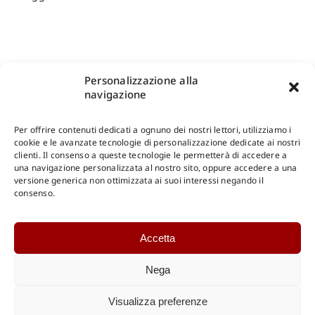
Personalizzazione alla
navigazione
Per offrire contenuti dedicati a ognuno dei nostri lettori, utilizziamo i
cookie e le avanzate tecnologie di personalizzazione dedicate ai nostri
clienti. Il consenso a queste tecnologie le permetterà di accedere a
una navigazione personalizzata al nostro sito, oppure accedere a una
Shop Gangemi Editore
-
Pagamenti Sicuri e anche Rateali
.
versione generica non ottimizzata ai suoi interessi negando il
consenso.
Catalogo Online
Accetta
CONSULTAZIONE
Catalogo Internazionale
Nega
Catalogo Online
DOWNLOAD
Visualizza preferenze
Catalogo Internazionale