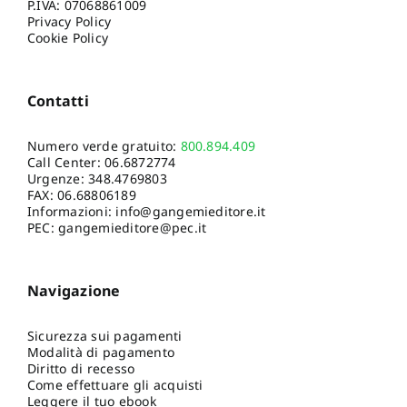
P.IVA: 07068861009
Privacy Policy
Cookie Policy
Contatti
Numero verde gratuito:
800.894.409
Call Center:
06.6872774
Urgenze:
348.4769803
FAX: 06.68806189
Informazioni:
info@gangemieditore.it
PEC: gangemieditore@pec.it
Navigazione
Sicurezza sui pagamenti
Modalità di pagamento
Diritto di recesso
Come effettuare gli acquisti
Leggere il tuo ebook