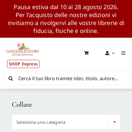
Pausa estiva dal 10 al 28 agosto 2026.
Per l’acquisto delle nostre edizioni vi
invitiamo a rivolgervi alle vostre librerie di
fiducia, fisiche e online.
Salta
al
contenuto
Togg
Navi
SHOP Express
Pubblicazioni
Cerca
per:
News ed Eventi
Collane
Distribuzione Wolrdwide

Seleziona una categoria
CONSIP / MEPA / ANVUR / CINECA