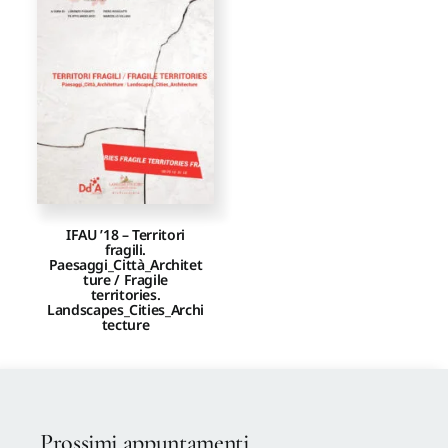
Proposte di pubblicazione
Gangemi Editore
Newsletter
IFAU ’18 – Territori
fragili.
Paesaggi_Città_Architet
ture / Fragile
territories.
Landscapes_Cities_Archi
tecture
Prossimi appuntamenti