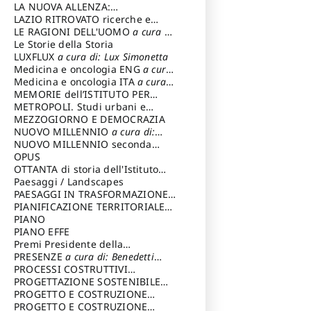
LA NUOVA ALLENZA:
ARCHITETTURA & AMBIENTE
LAZIO RITROVATO ricerche e
restauri
LE RAGIONI DELL'UOMO
a cura di:
Lombardi Satriani Luigi
Le Storie della Storia
LUXFLUX
a cura di: Lux Simonetta
Medicina e oncologia ENG
a cura
di: Lopez Massimo
Medicina e oncologia ITA
a cura
di: Lopez Massimo
MEMORIE dell’ISTITUTO PER
STORIA DEL RISORGIMENTO
METROPOLI. Studi urbani e
regionali
MEZZOGIORNO E DEMOCRAZIA
NUOVO MILLENNIO
a cura di:
Capaldo Pellegrino
NUOVO MILLENNIO seconda
serie
OPUS
a cura di: Mercadante
Francesco
OTTANTA di storia dell'Istituto
storia dell’Istituto
Paesaggi / Landscapes
a cura di:
Cavalieri Patrizia
PAESAGGI IN TRASFORMAZIONE
a
cura di: Corti Enrico A.
PIANIFICAZIONE TERRITORIALE
URBANISTICA ED AMBIENTALE
PIANO
a
cura di: Costa Enrico
PIANO EFFE
Premi Presidente della
Repubblica
PRESENZE
a cura di: Benedetti
Sandro
PROCESSI COSTRUTTIVI
DELL'ARCHITETTURA
PROGETTAZIONE SOSTENIBILE
a cura di:
Ippoliti Alessandro
PARTECIPATA
PROGETTO E COSTRUZIONE
DELL’ARCHITETTURA
PROGETTO E COSTRUZIONE