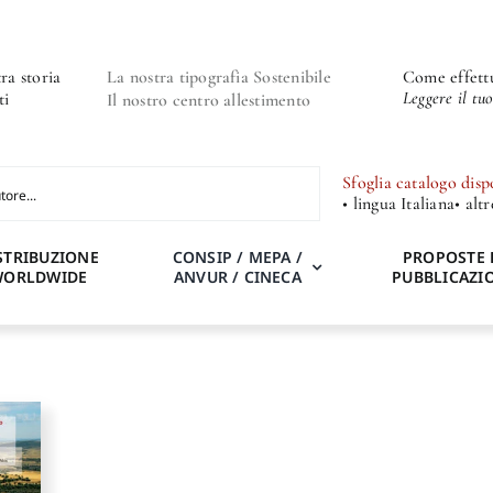
ra storia
La nostra tipografia Sostenibile
Come effettu
Leggere il tu
ti
Il nostro centro allestimento
Sfoglia catalogo disp
• lingua Italiana
• alt
STRIBUZIONE
CONSIP / MEPA /
PROPOSTE 
WORLDWIDE
ANVUR / CINECA
PUBBLICAZI