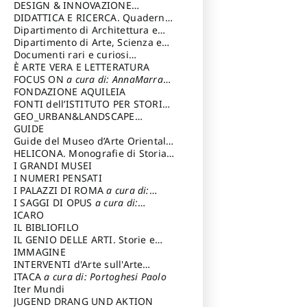
DESIGN & INNOVAZIONE
TECNOLOGICA
DIDATTICA E RICERCA. Quaderni
a cura di: Vallicelli
Andrea
della Scuola
Dipartimento di Architettura e
Analisi della Città Mediterranea
Dipartimento di Arte, Scienza e
Tecnica del Costuire
Documenti rari e curiosi
dall'Archivio Segreto
È ARTE VERA E LETTERATURA
FOCUS ON
a cura di: AnnaMarra
Contemporanea
FONDAZIONE AQUILEIA
FONTI dell’ISTITUTO PER STORIA
DEL RISORGIMENTO
GEO_URBAN&LANDSCAPE
PLANNING (GULP)
GUIDE
a cura di:
Trusiani Elio
Guide del Museo d’Arte Orientale
“Giuseppe Tucci”
HELICONA. Monografie di Storia
dell'Arte
I GRANDI MUSEI
a cura di: Gallo Marco
I NUMERI PENSATI
I PALAZZI DI ROMA
a cura di:
Ippoliti Alessandro
I SAGGI DI OPUS
a cura di:
Scalesse Tommaso
ICARO
IL BIBLIOFILO
IL GENIO DELLE ARTI. Storie e
interpretazione
IMMAGINE
INTERVENTI d'Arte sull'Arte
dedicata alla cultura della
ITACA
a cura di: Portoghesi Paolo
conservazione d’arte
Iter Mundi
a cura di:
Fondazione Paola Droghetti onlus
JUGEND DRANG UND AKTION