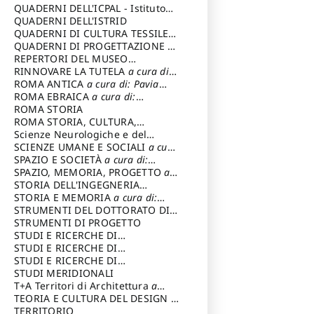
SOSTENIBILE
QUADERNI DELL'ICPAL - Istituto
centrale per il restauro e la
QUADERNI DELL'ISTRID
conservazione del patrimonio
QUADERNI DI CULTURA TESSILE
a
archivistico e librario
cura di: Crispolti Livia
QUADERNI DI PROGETTAZIONE
a
cura di: Giura Longo Tommaso
REPERTORI DEL MUSEO
CENTRALE DEL RISORGIMENTO
RINNOVARE LA TUTELA
a cura di:
a
cura di: Pizzo Marco
Cicalò Enrico
ROMA ANTICA
a cura di: Pavia
Carlo
ROMA EBRAICA
a cura di:
Procaccia Claudio
ROMA STORIA
ROMA STORIA, CULTURA,
IMMAGINE
Scienze Neurologiche e del
a cura di: Fagiolo
Marcello
Comportamento
SCIENZE UMANE E SOCIALI
a cura
di: Iannizzi Salvatore
SPAZIO E SOCIETÀ
a cura di:
Cassetti Roberto
SPAZIO, MEMORIA, PROGETTO
a
cura di: Rossi Massimo
STORIA DELL'INGEGNERIA
STRUTTURALE IN ITALIA
STORIA E MEMORIA
a cura di:
a cura di:
Poretti Sergio
Rossi Lauro
STRUMENTI DEL DOTTORATO DI
RICERCA IN RILIEVO E
STRUMENTI DI PROGETTO
RAPPRESENTAZIONE
STUDI E RICERCHE DI
DELL’ARCHITETTURA E
ARCHEOLOGIA IN SICILIA
STUDI E RICERCHE DI
a cura
DELL’AMBIENTE
di: Pelagatti Paola
ARCHITETTURA del Dipartimento
STUDI E RICERCHE DI
a cura di: Migliari
Riccardo
di Architettura Università degli
ARCHITETTURA del Dipartimento
STUDI MERIDIONALI
Studi G. d' Annunzio
di Architettura Università degli
T+A Territori di Architettura
a
Studi G. d' Annunzio, Chieti-
cura di: Ramazzotti Luigi
TEORIA E CULTURA DEL DESIGN
a
Pescara
cura di: Furlanis Giuseppe
TERRITORIO
a cura di: Fusero Paolo