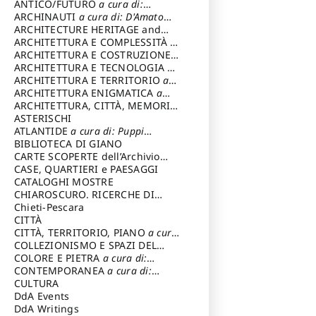
ANTICO/FUTURO
a cura di:
Varagnoli Claudio
ARCHINAUTI
a cura di: D'Amato
Claudio
ARCHITECTURE HERITAGE and
DESIGN
ARCHITETTURA E COMPLESSITÀ
a
cura di: Piva Antonio
ARCHITETTURA E COSTRUZIONE
a
cura di: Poretti Sergio
ARCHITETTURA E TECNOLOGIA
a
cura di: Carrara Gianfranco
ARCHITETTURA E TERRITORIO
a
cura di: Pietrogrande Enrico
ARCHITETTURA ENIGMATICA
a
cura di: Lenci Ruggero
ARCHITETTURA, CITTÀ, MEMORIA
a cura di: Valeriani Enrico
ASTERISCHI
ATLANTIDE
a cura di: Puppi
Lionello
BIBLIOTECA DI GIANO
CARTE SCOPERTE dell’Archivio
Storico Capitolino
CASE, QUARTIERI e PAESAGGI
CATALOGHI MOSTRE
CHIAROSCURO. RICERCHE DI
STORIA E STORIA DELL'ARTE
Chieti-Pescara
a
cura di: Di Carpegna Falconieri
CITTÀ
Tommaso
CITTÀ, TERRITORIO, PIANO
a cura
di: Imbesi Giuseppe
COLLEZIONISMO E SPAZI DEL
COLLEZIONISMO
COLORE E PIETRA
a cura di:
a cura di:
Magnani Lauro
Selvaggi Giuseppe
CONTEMPORANEA
a cura di:
Gubinelli Luna
CULTURA
DdA Events
DdA Writings