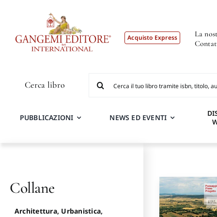
Salta
al
contenuto
La nost
Acquisto Express
Contat
Cerca
Cerca libro
per:
DI
PUBBLICAZIONI
NEWS ED EVENTI
Collane
Architettura, Urbanistica,