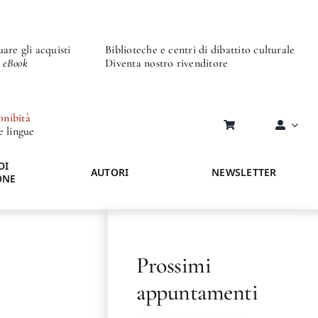
are gli acquisti
Biblioteche e centri di dibattito culturale
o eBook
Diventa nostro rivenditore
onibità
re lingue
DI
AUTORI
NEWSLETTER
ONE
Prossimi
appuntamenti