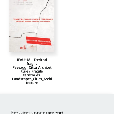
Proposte di pubblicazione
Gangemi Editore
Newsletter
IFAU ’18 – Territori
fragili.
Paesaggi_Città_Architet
ture / Fragile
territories.
Landscapes_Cities_Archi
tecture
Prossimi appuntamenti